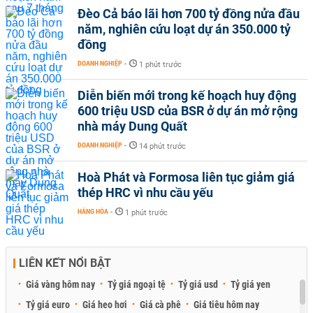
Đèo Cả báo lãi hơn 700 tỷ đồng nửa đầu
năm, nghiên cứu loạt dự án 350.000 tỷ
đồng
DOANH NGHIỆP
-
1 phút trước
Diễn biến mới trong kế hoạch huy động
600 triệu USD của BSR ở dự án mở rộng
nhà máy Dung Quất
DOANH NGHIỆP
-
14 phút trước
Hoà Phát và Formosa liên tục giảm giá
thép HRC vì nhu cầu yếu
HÀNG HÓA
-
1 phút trước
LIÊN KẾT NỔI BẬT
Giá vàng hôm nay
Tỷ giá ngoại tệ
Tỷ giá usd
Tỷ giá yen
Tỷ giá euro
Giá heo hơi
Giá cà phê
Giá tiêu hôm nay