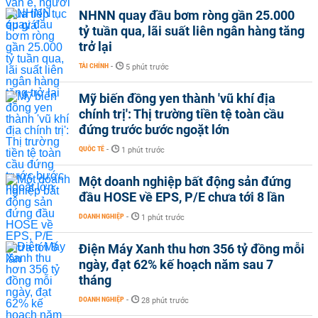
NHNN quay đầu bơm ròng gần 25.000
tỷ tuần qua, lãi suất liên ngân hàng tăng
trở lại
TÀI CHÍNH
-
5 phút trước
Mỹ biến đồng yen thành 'vũ khí địa
chính trị': Thị trường tiền tệ toàn cầu
đứng trước bước ngoặt lớn
QUỐC TẾ
-
1 phút trước
Một doanh nghiệp bất động sản đứng
đầu HOSE về EPS, P/E chưa tới 8 lần
DOANH NGHIỆP
-
1 phút trước
Điện Máy Xanh thu hơn 356 tỷ đồng mỗi
ngày, đạt 62% kế hoạch năm sau 7
tháng
DOANH NGHIỆP
-
28 phút trước