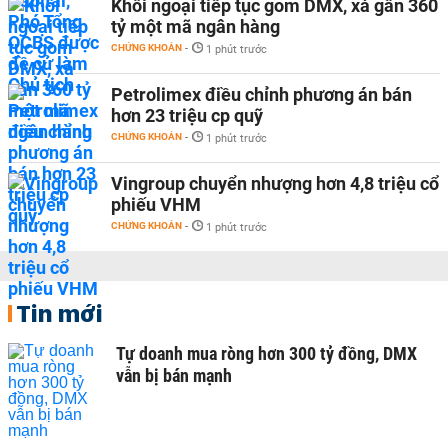
Khối ngoại tiếp tục gom DMX, xả gần 360
tỷ một mã ngân hàng
CHỨNG KHOÁN
-
1 phút trước
Petrolimex điều chỉnh phương án bán
hơn 23 triệu cp quỹ
CHỨNG KHOÁN
-
1 phút trước
Vingroup chuyển nhượng hơn 4,8 triệu cổ
phiếu VHM
CHỨNG KHOÁN
-
1 phút trước
Tin mới
Tự doanh mua ròng hơn 300 tỷ đồng, DMX
vẫn bị bán mạnh