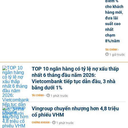
điểm %
cho khách
hàng mới,
đưa lãi
suất cao
nhất
chạm
8%/năm
TÀI CHÍNH
-
1 giờ trước
TOP 10 ngân hàng có tỷ lệ nợ xấu thấp
nhất 6 tháng đầu năm 2026:
Vietcombank tiếp tục dẫn đầu, 3 nhà
băng dưới 1%
TÀI CHÍNH
-
1 phút trước
Vingroup chuyển nhượng hơn 4,8 triệu
cổ phiếu VHM
CHỨNG KHOÁN
-
1 phút trước