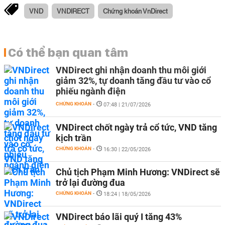
VND
VNDIRECT
Chứng khoán VnDirect
Có thể bạn quan tâm
VNDirect ghi nhận doanh thu môi giới
giảm 32%, tự doanh tăng đầu tư vào cổ
phiếu ngành điện
CHỨNG KHOÁN
-
07:48 | 21/07/2026
VNDirect chốt ngày trả cổ tức, VND tăng
kịch trần
CHỨNG KHOÁN
-
16:30 | 22/05/2026
Chủ tịch Phạm Minh Hương: VNDirect sẽ
trở lại đường đua
CHỨNG KHOÁN
-
18:24 | 18/05/2026
VNDirect báo lãi quý I tăng 43%