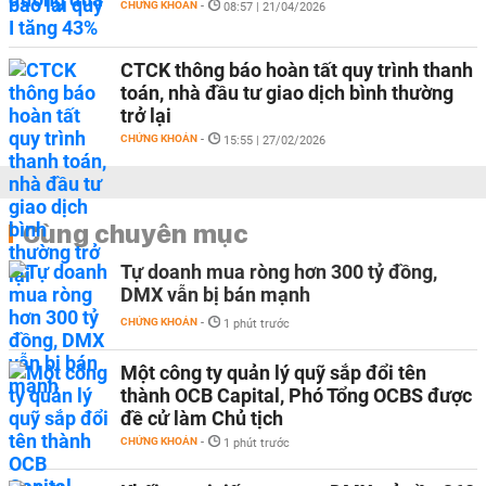
CHỨNG KHOÁN
-
08:57 | 21/04/2026
CTCK thông báo hoàn tất quy trình thanh
toán, nhà đầu tư giao dịch bình thường
trở lại
CHỨNG KHOÁN
-
15:55 | 27/02/2026
Cùng chuyên mục
Tự doanh mua ròng hơn 300 tỷ đồng,
DMX vẫn bị bán mạnh
CHỨNG KHOÁN
-
1 phút trước
Một công ty quản lý quỹ sắp đổi tên
thành OCB Capital, Phó Tổng OCBS được
đề cử làm Chủ tịch
CHỨNG KHOÁN
-
1 phút trước