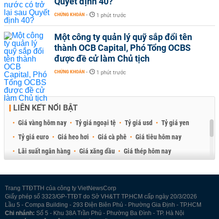
Quyết định 40?
CHỨNG KHOÁN
-
1 phút trước
Một công ty quản lý quỹ sắp đổi tên
thành OCB Capital, Phó Tổng OCBS
được đề cử làm Chủ tịch
CHỨNG KHOÁN
-
1 phút trước
LIÊN KẾT NỔI BẬT
Giá vàng hôm nay
Tỷ giá ngoại tệ
Tỷ giá usd
Tỷ giá yen
Tỷ giá euro
Giá heo hơi
Giá cà phê
Giá tiêu hôm nay
Lãi suất ngân hàng
Giá xăng dầu
Giá thép hôm nay
Giá sầu riêng
Giá thịt heo
Giá gạo
Giá cao su
Best Retail Brokers
Diễn đàn đầu tư Việt Nam 2026
Trang TTĐTTH của công ty VietNewsCorp
Giấy phép số 3323/GP-TTĐT do Sở VH&TT TP.HCM cấp ngày 20/3/2026
Lầu 5 - Compa Building - 293 Điện Biên Phủ - Phường Gia Định - TP.HCM
Chi nhánh:
Số 5 - Khu 38A Trần Phú - Phường Ba Đình - TP. Hà Nội