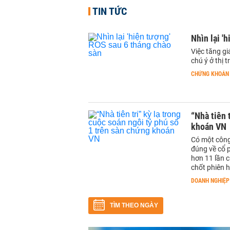
TIN TỨC
Nhìn lại '
Việc tăng gi
chú ý ở thị
CHỨNG KHOÁN
“Nhà tiên 
khoán VN
Có một công
đúng về cổ 
hơn 11 lần 
chốt phiên 
DOANH NGHIỆP
TÌM THEO NGÀY