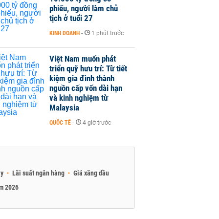
phiếu, người làm chủ
tịch ở tuổi 27
KINH DOANH
-
1 phút trước
Việt Nam muốn phát
triển quỹ hưu trí: Từ tiết
kiệm gia đình thành
nguồn cấp vốn dài hạn
và kinh nghiệm từ
Malaysia
QUỐC TẾ
-
4 giờ trước
ay
Lãi suất ngân hàng
Giá xăng dầu
am 2026