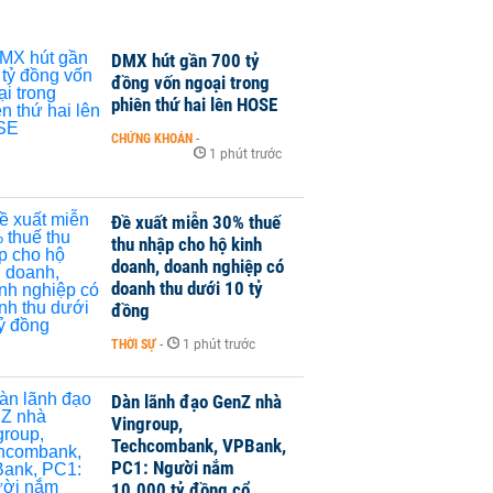
DMX hút gần 700 tỷ
đồng vốn ngoại trong
phiên thứ hai lên HOSE
CHỨNG KHOÁN
-
1 phút trước
Đề xuất miễn 30% thuế
thu nhập cho hộ kinh
doanh, doanh nghiệp có
doanh thu dưới 10 tỷ
đồng
THỜI SỰ
-
1 phút trước
Dàn lãnh đạo GenZ nhà
Vingroup,
Techcombank, VPBank,
PC1: Người nắm
10.000 tỷ đồng cổ