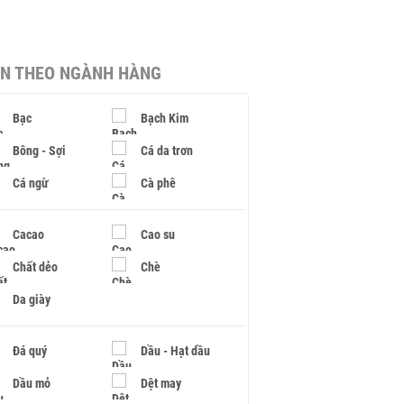
IN THEO NGÀNH HÀNG
Bạc
Bạch Kim
Bông - Sợi
Cá da trơn
Cá ngừ
Cà phê
Cacao
Cao su
Chất dẻo
Chè
Da giày
Đá quý
Dầu - Hạt dầu
Dầu mỏ
Dệt may