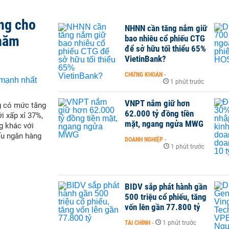
ng cho
NHNN cần tăng nắm giữ
 năm
bao nhiêu cổ phiếu CTG
để sở hữu tối thiểu 65%
VietinBank?
CHỨNG KHOÁN
-
1 phút trước
VNPT nắm giữ hơn
g có mức tăng
62.000 tỷ đồng tiền
i xấp xỉ 37%,
mặt, ngang ngửa MWG
g khác với
ấu ngân hàng
DOANH NGHIỆP
-
1 phút trước
BIDV sắp phát hành gần
500 triệu cổ phiếu, tăng
vốn lên gần 77.800 tỷ
TÀI CHÍNH
-
1 phút trước