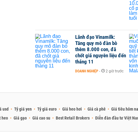
Lãnh đạo Vinamilk:
Tăng quy mô đàn bò
thêm 8.000 con, đã
chốt giá nguyên liệu đến
tháng 11
DOANH NGHIỆP
-
2 giờ trước
á usd
Tỷ giá yen
Tỷ giá euro
Giá heo hơi
Giá cà phê
Giá tiêu hôm n
t heo
Giá gạo
Giá cao su
Best Retail Brokers
Diễn đàn đầu tư Việt N