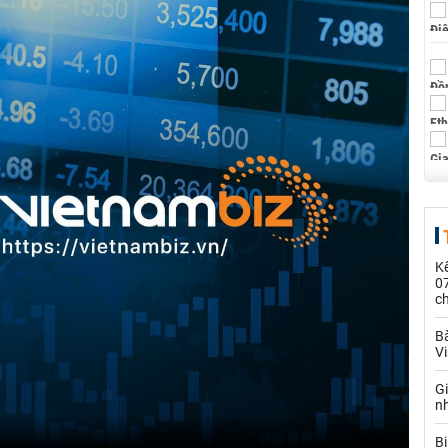
Kế
0
c
Bà
V
G
n
Bị