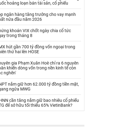
Palladium
Phân bón
ốc hoảng loạn bán tài sản, cổ phiếu
Rau - Củ -Quả
Sắt thép
op ngân hàng tăng trưởng cho vay mạnh
hất nửa đầu năm 2026
Sữa
hứng khoán VIX chốt ngày chia cổ tức
gay trong tháng 8
Than
Thức ăn chăn nuôi
MX hút gần 700 tỷ đồng vốn ngoại trong
iên thứ hai lên HOSE
Thủy hải sản khác
Tôm
huyên gia Phạm Xuân Hoè chỉ ra 6 nguyên
Vàng
ân khiến dòng vốn trong nền kinh tế còn
ắc nghẽn'
VLXD khác
Xăng dầu
NPT nắm giữ hơn 62.000 tỷ đồng tiền mặt,
gang ngửa MWG
Xi măng - Clynker
HNN cần tăng nắm giữ bao nhiêu cổ phiếu
G để sở hữu tối thiểu 65% VietinBank?