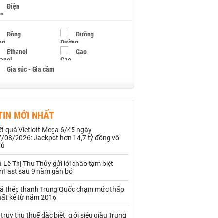
Điện
Đồng
Đường
Ethanol
Gạo
Gia súc - Gia cầm
Giấy
Gỗ
TIN MỚI NHẤT
Hạt điều
Hồ tiêu - Hạt tiêu
t quả Vietlott Mega 6/45 ngày
Khí đốt
7/08/2026: Jackpot hơn 14,7 tỷ đồng vô
hủ
Kim loại khác
Mắc ca
 Lê Thị Thu Thủy gửi lời chào tạm biệt
inFast sau 9 năm gắn bó
Muối
Ngũ cốc
iá thép thanh Trung Quốc chạm mức thấp
Nhựa - Hạt nhựa
hất kể từ năm 2016
 truy thu thuế đặc biệt, giới siêu giàu Trung