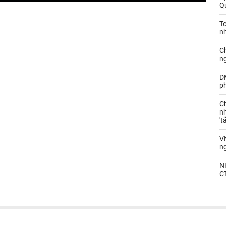
Qu
T
n
C
n
D
ph
C
nh
't
V
n
N
CT