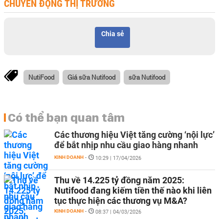
CHUYỂN ĐỘNG THỊ TRƯỜNG
Chia sẻ
NutiFood
Giá sữa Nutifood
sữa Nutifood
Có thể bạn quan tâm
Các thương hiệu Việt tăng cường ‘nội lực’
để bắt nhịp nhu cầu giao hàng nhanh
KINH DOANH
-
10:29 | 17/04/2026
Thu về 14.225 tỷ đồng năm 2025:
Nutifood đang kiếm tiền thế nào khi liên
tục thực hiện các thương vụ M&A?
KINH DOANH
-
08:37 | 04/03/2026