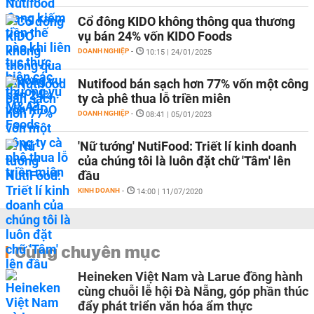
Cổ đông KIDO không thông qua thương
vụ bán 24% vốn KIDO Foods
DOANH NGHIỆP
-
10:15 | 24/01/2025
Nutifood bán sạch hơn 77% vốn một công
ty cà phê thua lỗ triền miên
DOANH NGHIỆP
-
08:41 | 05/01/2023
'Nữ tướng' NutiFood: Triết lí kinh doanh
của chúng tôi là luôn đặt chữ 'Tâm' lên
đầu
KINH DOANH
-
14:00 | 11/07/2020
Cùng chuyên mục
Heineken Việt Nam và Larue đồng hành
cùng chuỗi lễ hội Đà Nẵng, góp phần thúc
đẩy phát triển văn hóa ẩm thực