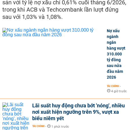
sản với tỷ lệ nợ xấu chỉ 0,61% cuối tháng 6/2026,
trong khi ACB và Techcombank lần lượt đứng
sau với 1,03% và 1,08%.
Nợ xấu
ngành
ngân
hàng vượt
310.000
tỷ đồng
sau nửa
đầu năm
2026
TÀI CHÍNH
-
4 giờ trước
Lãi suất huy động chưa bớt 'nóng', nhiều
nơi xuất hiện ngưỡng trên 9%, vượt xa
biểu niêm yết
TÀI CHÍNH
-
1 phút trước