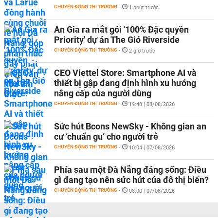
CHUYỂN ĐỘNG THỊ TRƯỜNG
-
1 phút trước
An Gia ra mắt gói '100% Đặc quyền
Priority' dự án The Gió Riverside
CHUYỂN ĐỘNG THỊ TRƯỜNG
-
2 giờ trước
CEO Viettel Store: Smartphone AI và
thiết bị gập đang định hình xu hướng
nâng cấp của người dùng
CHUYỂN ĐỘNG THỊ TRƯỜNG
-
19:48 | 08/08/2026
Sức hút Bcons NewSky - Không gian an
cư ‘chuẩn gu’ cho người trẻ
CHUYỂN ĐỘNG THỊ TRƯỜNG
-
10:04 | 07/08/2026
Phía sau một Đà Nẵng đáng sống: Điều
gì đang tạo nên sức hút của đô thị biển?
CHUYỂN ĐỘNG THỊ TRƯỜNG
-
08:00 | 07/08/2026