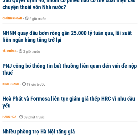
Sau Quyết định 40, nhóm cổ phiếu nào có thể xuất hiện câu
chuyện thoái vốn Nhà nước?
CHỨNG KHOÁN
-
2 giờ trước
NHNN quay đầu bơm ròng gần 25.000 tỷ tuần qua, lãi suất
liên ngân hàng tăng trở lại
TÀI CHÍNH
-
3 giờ trước
PNJ công bố thông tin bất thường liên quan đến vấn đề nộp
thuế
KINH DOANH
-
19 giờ trước
Hoà Phát và Formosa liên tục giảm giá thép HRC vì nhu cầu
yếu
HÀNG HÓA
-
39 phút trước
Nhiều phòng trọ Hà Nội tăng giá