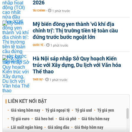
2026
TÀI CHÍNH
-
1 phút trước
Mỹ biến đồng yen thành 'vũ khí địa
chính trị': Thị trường tiền tệ toàn cầu
đứng trước bước ngoặt lớn
QUỐC TẾ
-
1 phút trước
Hà Nội sáp nhập Sở Quy hoạch Kiến
trúc với Xây dựng, Du lịch với Văn hóa
Thể thao
THỜI SỰ
-
1 phút trước
LIÊN KẾT NỔI BẬT
Giá vàng hôm nay
Tỷ giá ngoại tệ
Tỷ giá usd
Tỷ giá yen
Tỷ giá euro
Giá heo hơi
Giá cà phê
Giá tiêu hôm nay
Lãi suất ngân hàng
Giá xăng dầu
Giá thép hôm nay