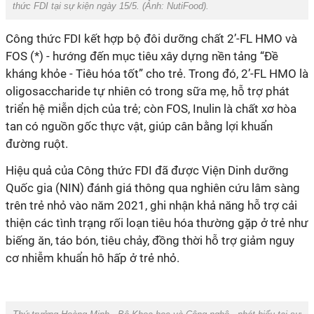
thức FDI tại sự kiện ngày 15/5. (Ảnh:
NutiFood
).
Công thức FDI kết hợp bộ đôi dưỡng chất 2’-FL HMO và
FOS (*) - hướng đến mục tiêu xây dựng nền tảng “Đề
kháng khỏe - Tiêu hóa tốt” cho trẻ. Trong đó, 2’-FL HMO là
oligosaccharide tự nhiên có trong sữa mẹ, hỗ trợ phát
triển hệ miễn dịch của trẻ; còn FOS, Inulin là chất xơ hòa
tan có nguồn gốc thực vật, giúp cân bằng lợi khuẩn
Quốc gia (NIN) đánh giá thông qua nghiên cứu lâm sàng
trên trẻ nhỏ vào năm 2021, ghi nhận khả năng hỗ trợ cải
thiện các tình trạng rối loạn tiêu hóa thường gặp ở trẻ như
biếng ăn, táo bón, tiêu chảy, đồng thời hỗ trợ giảm nguy