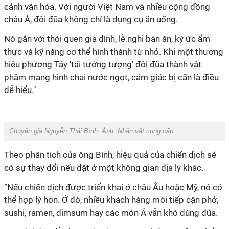
cảnh văn hóa. Với người Việt Nam và nhiều cộng đồng
châu Á, đôi đũa không chỉ là dụng cụ ăn uống.
Nó gắn với thói quen gia đình, lễ nghi bàn ăn, ký ức ẩm
thực và kỹ năng cơ thể hình thành từ nhỏ. Khi một thương
hiệu phương Tây ‘tái tưởng tượng’ đôi đũa thành vật
phẩm mang hình chai nước ngọt, cảm giác bị cấn là điều
dễ hiểu."
Chuyên gia Nguyễn Thái Bình. Ảnh: Nhân vật cung cấp
Theo phân tích của ông Bình, hiệu quả của chiến dịch sẽ
có sự thay đổi nếu đặt ở một không gian địa lý khác.
”Nếu chiến dịch được triển khai ở châu Âu hoặc Mỹ, nó có
thể hợp lý hơn. Ở đó, nhiều khách hàng mới tiếp cận phở,
sushi, ramen, dimsum hay các món Á vẫn khó dùng đũa.