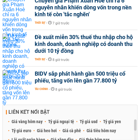
Chuyên gia Phạm Xuân Hoè chỉ ra 6
nguyên nhân khiến dòng vốn trong nền
kinh tế còn 'tắc nghẽn'
THỜI SỰ
-
7 giờ trước
Đề xuất miễn 30% thuế thu nhập cho hộ
kinh doanh, doanh nghiệp có doanh thu
dưới 10 tỷ đồng
THỜI SỰ
-
8 giờ trước
BIDV sắp phát hành gần 500 triệu cổ
phiếu, tăng vốn lên gần 77.800 tỷ
TÀI CHÍNH
-
8 giờ trước
LIÊN KẾT NỔI BẬT
Giá vàng hôm nay
Tỷ giá ngoại tệ
Tỷ giá usd
Tỷ giá yen
Tỷ giá euro
Giá heo hơi
Giá cà phê
Giá tiêu hôm nay
Lãi suất ngân hàng
Giá xăng dầu
Giá thép hôm nay