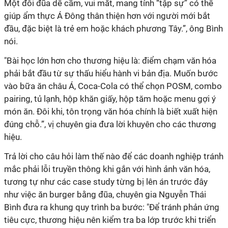
Một đôi đũa dễ cầm, vui mắt, mang tính “tập sự” có thể
giúp ẩm thực Á Đông thân thiện hơn với người mới bắt
đầu, đặc biệt là trẻ em hoặc khách phương Tây.”, ông Bình
nói.
"Bài học lớn hơn cho thương hiệu là: điểm chạm văn hóa
phải bắt đầu từ sự thấu hiểu hành vi bản địa. Muốn bước
vào bữa ăn châu Á, Coca-Cola có thể chọn POSM, combo
pairing, tủ lạnh, hộp khăn giấy, hộp tăm hoặc menu gợi ý
món ăn. Đôi khi, tôn trọng văn hóa chính là biết xuất hiện
đúng chỗ.”, vị chuyên gia đưa lời khuyên cho các thương
hiệu.
Trả lời cho câu hỏi làm thế nào để các doanh nghiệp tránh
mắc phải lỗi truyền thông khi gắn với hình ảnh văn hóa,
tương tự như các case study từng bị lên án trước đây
như việc ăn burger bằng đũa, chuyên gia Nguyễn Thái
Bình đưa ra khung quy trình ba bước: "Để tránh phản ứng
tiêu cực, thương hiệu nên kiểm tra ba lớp trước khi triển