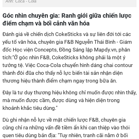
Ảnh: Coca - Cola
Góc nhìn chuyên gia: Ranh giới giữa chiến lược
điểm chạm và bối cảnh văn hóa
Đánh giá về chiến dịch CokeSticks và sự liên đới tới các
yếu tố văn hóa, chuyên gia F&B Nguyễn Thái Bình - Giám
đốc Học viện Concepts, Đồng Sáng lập Mapdy.vn, phân
tích:"Ở góc nhìn F&B, CokeSticks không phải là một ý
tưởng tệ. Việc Coca-Cola chuyển hình dáng chai contour
thành đôi đũa cho thấy nỗ lực biến tài sản nhận diện
thương hiệu thành điểm chạm ngay trong bữa ăn.
Đây là tư duy thương hiệu không chỉ muốn được nhìn thấy,
mà muốn được cầm, được dùng và hiện diện trong
khoảnh khắc tiêu dùng."
Dù ghi nhận nỗ lực về mặt chiến lược F&B, chuyên gia
cũng chỉ ra những vấn đề tiềm ẩn khi can thiệp vào thói
quen tiêu dùng bản địa: "Tuy nhiên, tranh cãi nằm ở bối