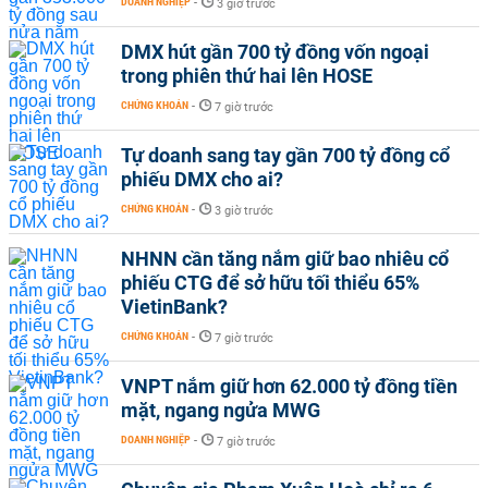
DOANH NGHIỆP
-
3 giờ trước
DMX hút gần 700 tỷ đồng vốn ngoại
trong phiên thứ hai lên HOSE
CHỨNG KHOÁN
-
7 giờ trước
Tự doanh sang tay gần 700 tỷ đồng cổ
phiếu DMX cho ai?
CHỨNG KHOÁN
-
3 giờ trước
NHNN cần tăng nắm giữ bao nhiêu cổ
phiếu CTG để sở hữu tối thiểu 65%
VietinBank?
CHỨNG KHOÁN
-
7 giờ trước
VNPT nắm giữ hơn 62.000 tỷ đồng tiền
mặt, ngang ngửa MWG
DOANH NGHIỆP
-
7 giờ trước