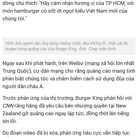
dòng chú thích: "Hãy cảm nhận hương vị của TP HCM, với
món hamburger có sốt ớt ngọt kiểu Việt Nam mới của
chúng tôi."
Hình ảnh người đàn ông dùng những chiếc đũa khổng lồ, chật vật ăn
burger trong quảng cáo của Burger King. Ảnh: Chụp màn hình
Ngay sau khi phát hành, trên Weibo (mạng xã hội lớn nhất
Trung Quốc), cư dân mạng cho rằng quảng cáo mang tính
phân biệt chủng tộc và châm biếm cách sử dụng đũa của
người dân châu Á.
Trước phản ứng của thị trường, Burger King phản hồi với
CNN
rằng hãng đã yêu cầu bên nhượng quyền tại New
Zealand gỡ quảng cáo ngay lập tức, đồng thời lên tiếng
xin lỗi.
Dù đoạn video đã bị xóa, phản ứng tiêu cực vẫn tiếp tục