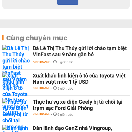
Cùng chuyên mục
Bà Lê Thị Thu Thủy gửi lời chào tạm biệt
VinFast sau 9 năm gắn bó
KINH DOANH
-
5 giờ trước
Xuất khẩu linh kiện ô tô của Toyota Việt
Nam vượt mốc 1 tỷ USD
KINH DOANH
-
8 giờ trước
Thực hư vụ xe điện Geely bị từ chối tại
trạm sạc Ford Giải Phóng
KINH DOANH
-
9 giờ trước
Dàn lãnh đạo GenZ nhà Vingroup,