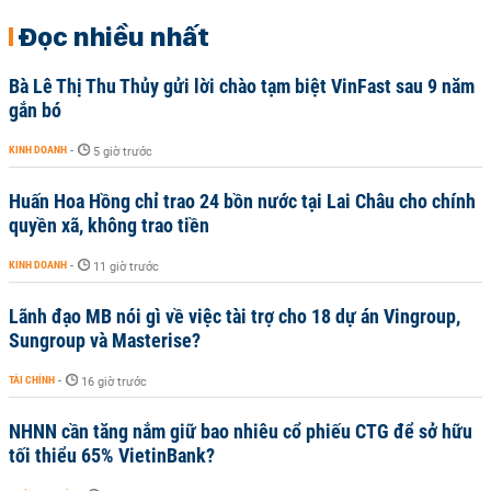
Đọc nhiều nhất
Bà Lê Thị Thu Thủy gửi lời chào tạm biệt VinFast sau 9 năm
gắn bó
KINH DOANH
-
5 giờ trước
Huấn Hoa Hồng chỉ trao 24 bồn nước tại Lai Châu cho chính
quyền xã, không trao tiền
KINH DOANH
-
11 giờ trước
Lãnh đạo MB nói gì về việc tài trợ cho 18 dự án Vingroup,
Sungroup và Masterise?
TÀI CHÍNH
-
16 giờ trước
NHNN cần tăng nắm giữ bao nhiêu cổ phiếu CTG để sở hữu
tối thiểu 65% VietinBank?