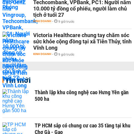
Techcombank, VPBank, PC1: Người nắm
10.000 tỷ đồng cổ phiếu, người làm chủ
tịch ở tuổi 27
KINH DOANH
-
9 giờ trước
Victoria Healthcare chung tay chăm sóc
sức khỏe cộng đồng tại xã Tiên Thủy, tỉnh
Vĩnh Long
KINH DOANH
-
9 giờ trước
Tin mới
Thành lập khu công nghệ cao Hưng Yên gần
500 ha
TP HCM sắp có chung cư cao 35 tầng tại khu
Chợ Gà - Gạo