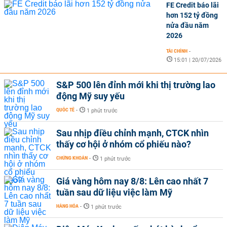
FE Credit báo lãi
hơn 152 tỷ đồng
nửa đầu năm
2026
TÀI CHÍNH
-
15:01 | 20/07/2026
S&P 500 lên đỉnh mới khi thị trường lao
động Mỹ suy yếu
QUỐC TẾ
-
1 phút trước
Sau nhịp điều chỉnh mạnh, CTCK nhìn
thấy cơ hội ở nhóm cổ phiếu nào?
CHỨNG KHOÁN
-
1 phút trước
Giá vàng hôm nay 8/8: Lên cao nhất 7
tuần sau dữ liệu việc làm Mỹ
HÀNG HÓA
-
1 phút trước