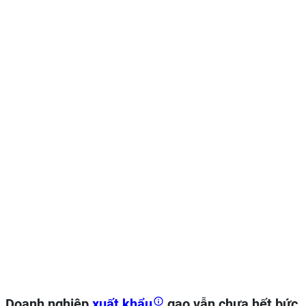
Doanh nghiệp
xuất khẩu
gạo vẫn chưa hết bức