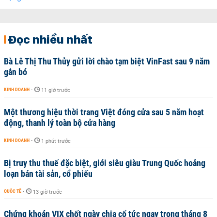
Đọc nhiều nhất
Bà Lê Thị Thu Thủy gửi lời chào tạm biệt VinFast sau 9 năm
gắn bó
KINH DOANH
-
11 giờ trước
Một thương hiệu thời trang Việt đóng cửa sau 5 năm hoạt
động, thanh lý toàn bộ cửa hàng
KINH DOANH
-
1 phút trước
Bị truy thu thuế đặc biệt, giới siêu giàu Trung Quốc hoảng
loạn bán tài sản, cổ phiếu
QUỐC TẾ
-
13 giờ trước
Chứng khoán VIX chốt ngày chia cổ tức ngay trong tháng 8