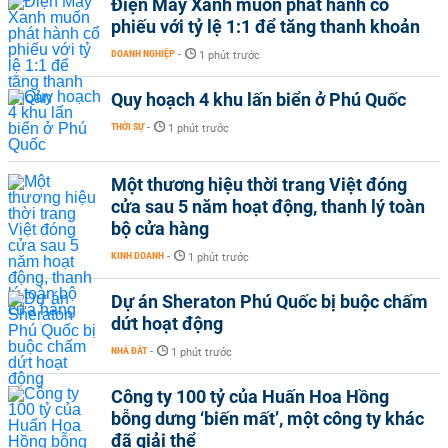
Điện Máy Xanh muốn phát hành cổ
phiếu với tỷ lệ 1:1 để tăng thanh khoản
DOANH NGHIỆP
-
1 phút trước
Quy hoạch 4 khu lấn biển ở Phú Quốc
THỜI SỰ
-
1 phút trước
Một thương hiệu thời trang Việt đóng
cửa sau 5 năm hoạt động, thanh lý toàn
bộ cửa hàng
KINH DOANH
-
1 phút trước
Dự án Sheraton Phú Quốc bị buộc chấm
dứt hoạt động
NHÀ ĐẤT
-
1 phút trước
Công ty 100 tỷ của Huấn Hoa Hồng
bỗng dưng ‘biến mất’, một công ty khác
đã giải thể