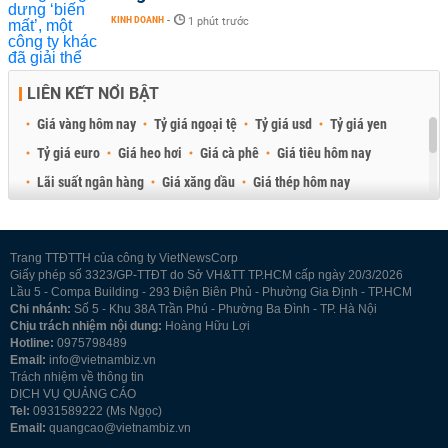
KINH DOANH
-
1 phút trước
LIÊN KẾT NỔI BẬT
Giá vàng hôm nay
Tỷ giá ngoại tệ
Tỷ giá usd
Tỷ giá yen
Tỷ giá euro
Giá heo hơi
Giá cà phê
Giá tiêu hôm nay
Lãi suất ngân hàng
Giá xăng dầu
Giá thép hôm nay
Giá sầu riêng
Giá thịt heo
Giá gạo
Giá cao su
Best Retail Brokers
Diễn đàn đầu tư Việt Nam 2026
Trang TTĐTTH của công ty VietNewsCorp
Giấy phép số 3323/GP-TTĐT do Sở VH&TT TP.HCM cấp ngày 20/3/2026
Lầu 5 - Compa Building - 293 Điện Biên Phủ - Phường Gia Định - TP.HCM
Chi nhánh:
Số 5 - Khu 38A Trần Phú - Phường Ba Đình - TP. Hà Nội
Chịu trách nhiệm nội dung:
Hoàng Hữu Lợi
Hotline:
0975798489
Email:
info@vietnambiz.vn
Trách nhiệm về thông tin
DỊCH VỤ QUẢNG CÁO
Tel:
0931589222 (Ms Ngọc)
Email:
quangcao@vietnambiz.vn