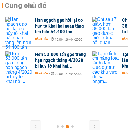
Cùng chủ đề
Hạn ngạch gạo hồi lại do
Chỉ 
hủy tờ khai hải quan tăng
38.
lên hơn 54.400 tấn
tờ k
HÀNG HÓA
-
HÀNG
10:00 | 28/04/2020
Hơn 53.000 tấn gạo trong
Tạm
hạn ngạch tháng 4/2020
lãn
bị hủy tờ khai hải...
khu
HÀNG HÓA
-
HÀNG
20:00 | 27/04/2020