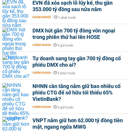
EVN đã xóa sạch lỗ lũy kế, thu gần
353.000 tỷ đồng sau nửa năm
DOANH NGHIỆP
-
1 phút trước
DMX hút gần 700 tỷ đồng vốn ngoại
trong phiên thứ hai lên HOSE
CHỨNG KHOÁN
-
4 giờ trước
Tự doanh sang tay gần 700 tỷ đồng cổ
phiếu DMX cho ai?
CHỨNG KHOÁN
-
9 phút trước
NHNN cần tăng nắm giữ bao nhiêu cổ
phiếu CTG để sở hữu tối thiểu 65%
VietinBank?
CHỨNG KHOÁN
-
5 giờ trước
VNPT nắm giữ hơn 62.000 tỷ đồng tiền
mặt, ngang ngửa MWG