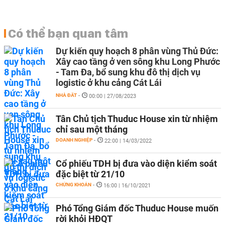
Có thể bạn quan tâm
Dự kiến quy hoạch 8 phân vùng Thủ Đức:
Xây cao tầng ở ven sông khu Long Phước
- Tam Đa, bổ sung khu đô thị dịch vụ
logistic ở khu cảng Cát Lái
NHÀ ĐẤT
-
00:00 | 27/08/2023
Tân Chủ tịch Thuduc House xin từ nhiệm
chỉ sau một tháng
DOANH NGHIỆP
-
22:00 | 14/03/2022
Cổ phiếu TDH bị đưa vào diện kiểm soát
đặc biệt từ 21/10
CHỨNG KHOÁN
-
16:00 | 16/10/2021
Phó Tổng Giám đốc Thuduc House muốn
rời khỏi HĐQT