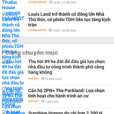
DOANH NGHIỆP
-
16:00 | 21/09/2021
Louis Land trở thành cổ đông lớn Nhà
Thủ Đức, cổ phiếu TDH liên tục tăng kịch
trần
CHỨNG KHOÁN
-
14:00 | 16/09/2021
Cùng chuyên mục
Thu hồi 89 ha đất để đấu giá lựa chọn
nhà đầu tư công trình thành phố cảng
hàng không
NHÀ ĐẤT
-
33 phút trước
Căn hộ 2PN+ The Parkland: Lựa chọn
linh hoạt cho hành trình an cư
NHÀ ĐẤT
-
1 giờ trước
Sunshine Homes dự chi hơn 2.200 tỷ