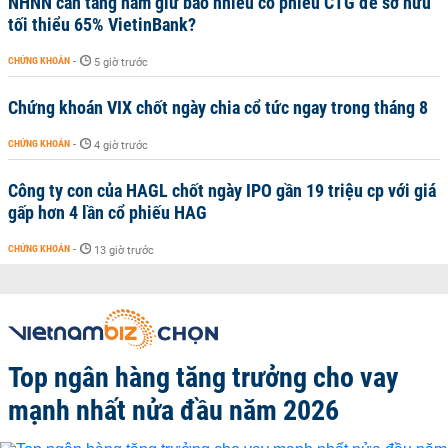
NHNN cần tăng nắm giữ bao nhiêu cổ phiếu CTG để sở hữu
tối thiểu 65% VietinBank?
CHỨNG KHOÁN
-
5 giờ trước
Chứng khoán VIX chốt ngày chia cổ tức ngay trong tháng 8
CHỨNG KHOÁN
-
4 giờ trước
Công ty con của HAGL chốt ngày IPO gần 19 triệu cp với giá
gấp hơn 4 lần cổ phiếu HAG
CHỨNG KHOÁN
-
13 giờ trước
Top ngân hàng tăng trưởng cho vay
mạnh nhất nửa đầu năm 2026