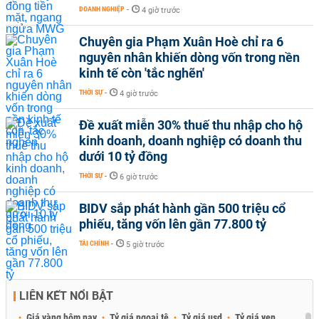
DOANH NGHIỆP
-
4 giờ trước
Chuyên gia Phạm Xuân Hoè chỉ ra 6
nguyên nhân khiến dòng vốn trong nền
kinh tế còn 'tắc nghẽn'
THỜI SỰ
-
4 giờ trước
Đề xuất miễn 30% thuế thu nhập cho hộ
kinh doanh, doanh nghiệp có doanh thu
dưới 10 tỷ đồng
THỜI SỰ
-
6 giờ trước
BIDV sắp phát hành gần 500 triệu cổ
phiếu, tăng vốn lên gần 77.800 tỷ
TÀI CHÍNH
-
5 giờ trước
LIÊN KẾT NỔI BẬT
Giá vàng hôm nay
Tỷ giá ngoại tệ
Tỷ giá usd
Tỷ giá yen