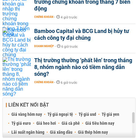
trường chứng khoán trong tháng 7 biến
động
CHỨNG KHOÁN
-
4 giờ trước
Bamboo Capital và BCG Land bị hủy tư
cách công ty đại chúng
DOANH NGHIỆP
-
6 giờ trước
Thị trường thường ‘phất lên’ trong tháng
8, nhóm ngành nào có tiềm năng dẫn
sóng?
CHỨNG KHOÁN
-
6 giờ trước
LIÊN KẾT NỔI BẬT
Giá vàng hôm nay
Tỷ giá ngoại tệ
Tỷ giá usd
Tỷ giá yen
Tỷ giá euro
Giá heo hơi
Giá cà phê
Giá tiêu hôm nay
Lãi suất ngân hàng
Giá xăng dầu
Giá thép hôm nay