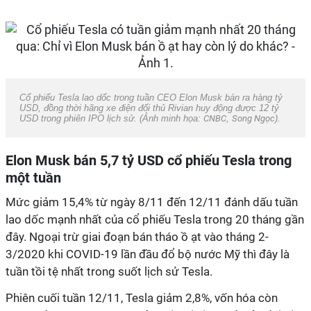
Cổ phiếu Tesla lao dốc trong tuần CEO Elon Musk bán ra hàng tỷ
USD, đồng thời hãng xe điện đối thủ Rivian huy động được 12 tỷ
USD trong phiên IPO lịch sử. (Ảnh minh họa:
CNBC
,
Song Ngọc
).
Elon Musk bán 5,7 tỷ USD cổ phiếu Tesla trong
một tuần
Mức giảm 15,4% từ ngày 8/11 đến 12/11 đánh dấu tuần
lao dốc mạnh nhất của cổ phiếu Tesla trong 20 tháng gần
đây. Ngoại trừ giai đoạn bán tháo ồ ạt vào tháng 2-
3/2020 khi COVID-19 lần đầu đổ bộ nước Mỹ thì đây là
tuần tồi tệ nhất trong suốt lịch sử Tesla.
Phiên cuối tuần 12/11, Tesla giảm 2,8%, vốn hóa còn