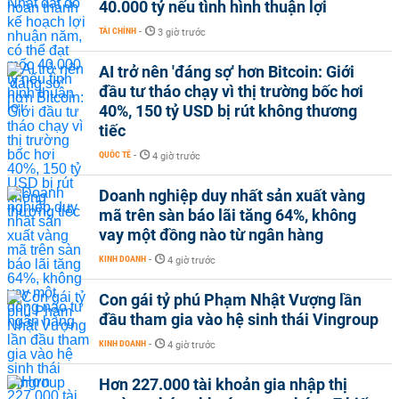
40.000 tỷ nếu tình hình thuận lợi
TÀI CHÍNH
-
3 giờ trước
AI trở nên 'đáng sợ' hơn Bitcoin: Giới
đầu tư tháo chạy vì thị trường bốc hơi
40%, 150 tỷ USD bị rút không thương
tiếc
QUỐC TẾ
-
4 giờ trước
Doanh nghiệp duy nhất sản xuất vàng
mã trên sàn báo lãi tăng 64%, không
vay một đồng nào từ ngân hàng
KINH DOANH
-
4 giờ trước
Con gái tỷ phú Phạm Nhật Vượng lần
đầu tham gia vào hệ sinh thái Vingroup
KINH DOANH
-
4 giờ trước
Hơn 227.000 tài khoản gia nhập thị