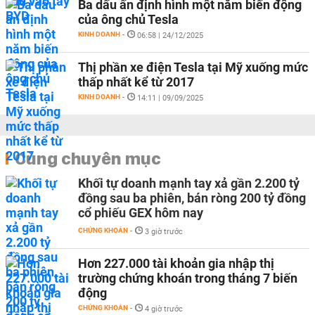
Ba dấu ấn định hình một năm biến động
của ông chủ Tesla
KINH DOANH
-
06:58 | 24/12/2025
Thị phần xe điện Tesla tại Mỹ xuống mức
thấp nhất kể từ 2017
KINH DOANH
-
14:11 | 09/09/2025
Cùng chuyên mục
Khối tự doanh mạnh tay xả gần 2.200 tỷ
đồng sau ba phiên, bán ròng 200 tỷ đồng
cổ phiếu GEX hôm nay
CHỨNG KHOÁN
-
3 giờ trước
Hơn 227.000 tài khoản gia nhập thị
trường chứng khoán trong tháng 7 biến
động
CHỨNG KHOÁN
-
4 giờ trước