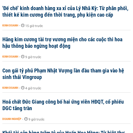
'Đế chế’ kinh doanh hàng xa xỉ của Lý Nhã Kỳ: Từ phân phối,
thiết kế kim cương đến thời trang, phụ kiện cao cấp
KINH DOANH
-
15 giờ trước
Hãng kim cương tài trợ vương miện cho các cuộc thi hoa
hậu thông báo ngừng hoạt động
KINH DOANH
-
9 giờ trước
Con gái tỷ phú Phạm Nhật Vượng lần đầu tham gia vào hệ
sinh thái Vingroup
KINH DOANH
-
4 giờ trước
Hoá chất Đức Giang công bố hai ứng viên HĐQT, cổ phiếu
DGC tăng trần
DOANH NGHIỆP
-
9 giờ trước
Khối tài sản hàng trăm tỷ của Huấn Hoa Hồng: Từ biệt thự