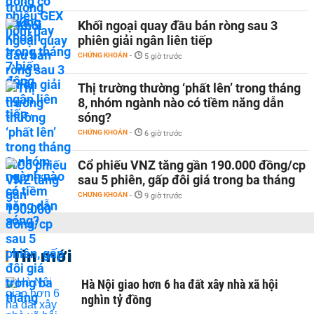
Khối ngoại quay đầu bán ròng sau 3
phiên giải ngân liên tiếp
CHỨNG KHOÁN
-
5 giờ trước
Thị trường thường ‘phất lên’ trong tháng
8, nhóm ngành nào có tiềm năng dẫn
sóng?
CHỨNG KHOÁN
-
6 giờ trước
Cổ phiếu VNZ tăng gần 190.000 đồng/cp
sau 5 phiên, gấp đôi giá trong ba tháng
CHỨNG KHOÁN
-
9 giờ trước
Tin mới
Hà Nội giao hơn 6 ha đất xây nhà xã hội
nghìn tỷ đồng