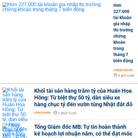
Hơn
227.000
tài khoản
gia nhập
thị trường
chứng
khoán
trong
tháng 7
biến động
CHỨNG KHOÁN
-
4 giờ trước
Khối tài sản hàng trăm tỷ của Huấn Hoa
Hồng: Từ biệt thự 50 tỷ, dàn siêu xe
hàng chục tỷ đến vườn tùng Nhật đắt đỏ
KINH DOANH
-
1 phút trước
Tổng Giám đốc MB: Tự tin hoàn thành
kế hoạch lợi nhuận năm, có thể đạt mốc