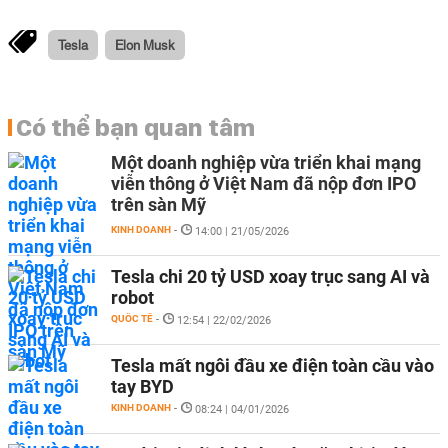
Tesla
Elon Musk
Có thể bạn quan tâm
Một doanh nghiệp vừa triển khai mạng
viễn thông ở Việt Nam đã nộp đơn IPO
trên sàn Mỹ
KINH DOANH
-
14:00 | 21/05/2026
Tesla chi 20 tỷ USD xoay trục sang AI và
robot
QUỐC TẾ
-
12:54 | 22/02/2026
Tesla mất ngôi đầu xe điện toàn cầu vào
tay BYD
KINH DOANH
-
08:24 | 04/01/2026