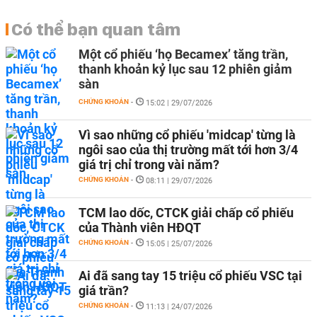
Có thể bạn quan tâm
Một cổ phiếu ‘họ Becamex’ tăng trần,
thanh khoản kỷ lục sau 12 phiên giảm
sàn
CHỨNG KHOÁN
-
15:02 | 29/07/2026
Vì sao những cổ phiếu 'midcap' từng là
ngôi sao của thị trường mất tới hơn 3/4
giá trị chỉ trong vài năm?
CHỨNG KHOÁN
-
08:11 | 29/07/2026
TCM lao dốc, CTCK giải chấp cổ phiếu
của Thành viên HĐQT
CHỨNG KHOÁN
-
15:05 | 25/07/2026
Ai đã sang tay 15 triệu cổ phiếu VSC tại
giá trần?
CHỨNG KHOÁN
-
11:13 | 24/07/2026