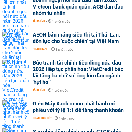
doanh ngoại hối nửa đầu năm 2026:
Vietcombank quán quân, ACB dẫn đầu
nhóm tư nhân
TÀI CHÍNH
-
1 phút trước
AEON bán mảng siêu thị tại Thái Lan,
dồn lực cho ‘cuộc chiến’ tại Việt Nam
KINH DOANH
-
1 phút trước
Bức tranh tài chính tiêu dùng nửa đầu
2026 tiếp tục phân hóa: VietCredit báo
lãi tăng ba chữ số, ông lớn đầu ngành
'hụt hơi'
TÀI CHÍNH
-
1 giờ trước
Điện Máy Xanh muốn phát hành cổ
phiếu với tỷ lệ 1:1 để tăng thanh khoản
DOANH NGHIỆP
-
1 giờ trước
Sau nhịp điều chỉnh mạnh, CTCK nhìn