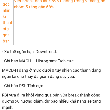
VietinBank báo lãi 7.596 tỉ đồng trong 9 tháng, nợ
nhóm 5 tăng gần 68%
- Xu thế ngắn hạn: Downtrend.
- Chỉ báo MACH – Histogram: Tích cực.
MACD-H đang ở mức dưới 0 tuy nhiên các thanh đang
ngắn lại cho thấy đà giảm đang suy yếu.
- Chỉ báo RSI: Tích cực.
RSI vừa đi ra khỏi vùng quá bán vừa break thành công
đường xu hướng giảm, dự báo nhiều khả năng sẽ tăng
mạnh.