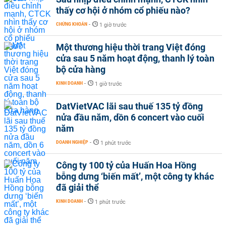
thấy cơ hội ở nhóm cổ phiếu nào?
CHỨNG KHOÁN
-
1 giờ trước
Một thương hiệu thời trang Việt đóng
cửa sau 5 năm hoạt động, thanh lý toàn
bộ cửa hàng
KINH DOANH
-
1 giờ trước
DatVietVAC lãi sau thuế 135 tỷ đồng
nửa đầu năm, dồn 6 concert vào cuối
năm
DOANH NGHIỆP
-
1 phút trước
Công ty 100 tỷ của Huấn Hoa Hồng
bỗng dưng ‘biến mất’, một công ty khác
đã giải thể
KINH DOANH
-
1 phút trước