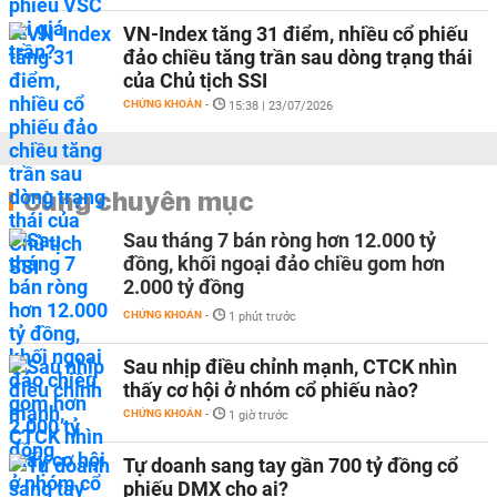
VN-Index tăng 31 điểm, nhiều cổ phiếu
đảo chiều tăng trần sau dòng trạng thái
của Chủ tịch SSI
CHỨNG KHOÁN
-
15:38 | 23/07/2026
Cùng chuyên mục
Sau tháng 7 bán ròng hơn 12.000 tỷ
đồng, khối ngoại đảo chiều gom hơn
2.000 tỷ đồng
CHỨNG KHOÁN
-
1 phút trước
Sau nhịp điều chỉnh mạnh, CTCK nhìn
thấy cơ hội ở nhóm cổ phiếu nào?
CHỨNG KHOÁN
-
1 giờ trước
Tự doanh sang tay gần 700 tỷ đồng cổ
phiếu DMX cho ai?