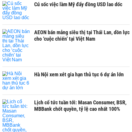
Cú sốc việc làm Mỹ đẩy đồng USD lao dốc
AEON bán mảng siêu thị tại Thái Lan, dồn lực
cho ‘cuộc chiến’ tại Việt Nam
Hà Nội xem xét gia hạn thủ tục 6 dự án lớn
Lịch cổ tức tuần tới: Masan Consumer, BSR,
MBBank chốt quyền, tỷ lệ cao nhất 100%