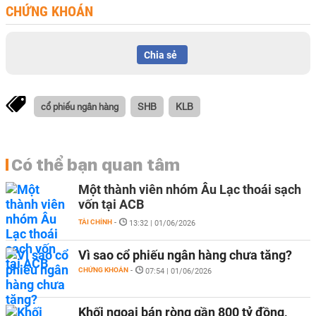
CHỨNG KHOÁN
Chia sẻ
cổ phiếu ngân hàng
SHB
KLB
Có thể bạn quan tâm
Một thành viên nhóm Âu Lạc thoái sạch
vốn tại ACB
TÀI CHÍNH
-
13:32 | 01/06/2026
Vì sao cổ phiếu ngân hàng chưa tăng?
CHỨNG KHOÁN
-
07:54 | 01/06/2026
Khối ngoại bán ròng gần 800 tỷ đồng,