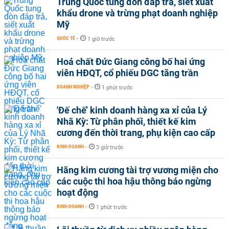
Trung Quốc tung đòn đáp trả, siết xuất
khẩu drone và trừng phạt doanh nghiệp
Mỹ
QUỐC TẾ
-
1 giờ trước
Hoá chất Đức Giang công bố hai ứng
viên HĐQT, cổ phiếu DGC tăng trần
DOANH NGHIỆP
-
1 phút trước
'Đế chế’ kinh doanh hàng xa xỉ của Lý
Nhã Kỳ: Từ phân phối, thiết kế kim
cương đến thời trang, phụ kiện cao cấp
KINH DOANH
-
3 giờ trước
Hãng kim cương tài trợ vương miện cho
các cuộc thi hoa hậu thông báo ngừng
hoạt động
KINH DOANH
-
1 phút trước