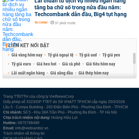
Lãi thuần từ dịch vụ nhiều ngân hàng
tăng ba chữ số trong nửa đầu năm:
Techcombank dẫn đầu, Big4 tụt hạng
TÀI CHÍNH
-
31 phút trước
LIÊN KẾT NỔI BẬT
Giá vàng hôm nay
Tỷ giá ngoại tệ
Tỷ giá usd
Tỷ giá yen
Tỷ giá euro
Giá heo hơi
Giá cà phê
Giá tiêu hôm nay
Lãi suất ngân hàng
Giá xăng dầu
Giá thép hôm nay
Giá sầu riêng
Giá thịt heo
Giá gạo
Giá cao su
Best Retail Brokers
Diễn đàn đầu tư Việt Nam 2026
Trang TTĐTTH của công ty VietNewsCorp
Giấy phép số 3323/GP-TTĐT do Sở VH&TT TP.HCM cấp ngày 20/3/2026
Lầu 5 - Compa Building - 293 Điện Biên Phủ - Phường Gia Định - TP.HCM
Chi nhánh:
Số 5 - Khu 38A Trần Phú - Phường Ba Đình - TP. Hà Nội
Chịu trách nhiệm nội dung:
Hoàng Hữu Lợi
Hotline:
0975798489
Email:
info@vietnambiz.vn
Trách nhiệm về thông tin
DỊCH VỤ QUẢNG CÁO