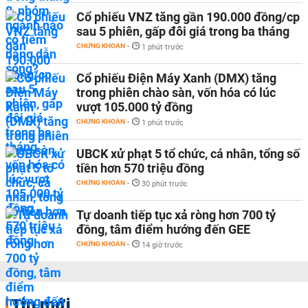
Cổ phiếu VNZ tăng gần 190.000 đồng/cp
sau 5 phiên, gấp đôi giá trong ba tháng
CHỨNG KHOÁN
-
1 phút trước
Cổ phiếu Điện Máy Xanh (DMX) tăng
trong phiên chào sàn, vốn hóa có lúc
vượt 105.000 tỷ đồng
CHỨNG KHOÁN
-
1 phút trước
UBCK xử phạt 5 tổ chức, cá nhân, tổng số
tiền hơn 570 triệu đồng
CHỨNG KHOÁN
-
30 phút trước
Tự doanh tiếp tục xả ròng hơn 700 tỷ
đồng, tâm điểm hướng đến GEE
CHỨNG KHOÁN
-
14 giờ trước
Tin mới