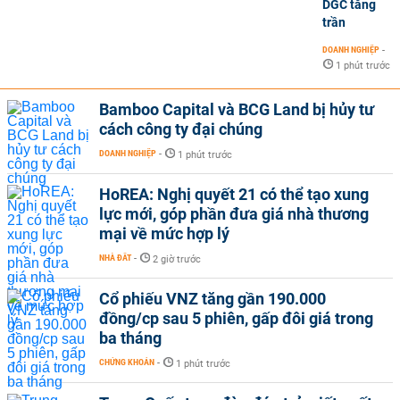
DGC tăng
trần
DOANH NGHIỆP
-
1 phút trước
Bamboo Capital và BCG Land bị hủy tư
cách công ty đại chúng
DOANH NGHIỆP
-
1 phút trước
HoREA: Nghị quyết 21 có thể tạo xung
lực mới, góp phần đưa giá nhà thương
mại về mức hợp lý
NHÀ ĐẤT
-
2 giờ trước
Cổ phiếu VNZ tăng gần 190.000
đồng/cp sau 5 phiên, gấp đôi giá trong
ba tháng
CHỨNG KHOÁN
-
1 phút trước