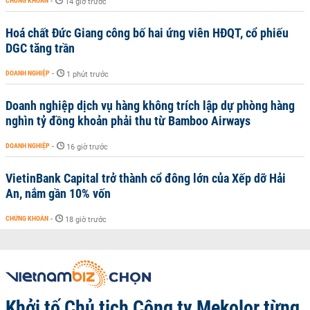
CHỨNG KHOÁN
-
14 giờ trước
Hoá chất Đức Giang công bố hai ứng viên HĐQT, cổ phiếu
DGC tăng trần
DOANH NGHIỆP
-
1 phút trước
Doanh nghiệp dịch vụ hàng không trích lập dự phòng hàng
nghìn tỷ đồng khoản phải thu từ Bamboo Airways
DOANH NGHIỆP
-
16 giờ trước
VietinBank Capital trở thành cổ đông lớn của Xếp dỡ Hải
An, nắm gần 10% vốn
CHỨNG KHOÁN
-
18 giờ trước
Khởi tố Chủ tịch Công ty Mekolor từng