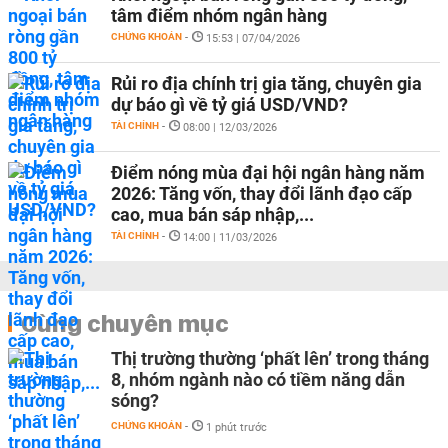
tâm điểm nhóm ngân hàng
CHỨNG KHOÁN
-
15:53 | 07/04/2026
Rủi ro địa chính trị gia tăng, chuyên gia
dự báo gì về tỷ giá USD/VND?
TÀI CHÍNH
-
08:00 | 12/03/2026
Điểm nóng mùa đại hội ngân hàng năm
2026: Tăng vốn, thay đổi lãnh đạo cấp
cao, mua bán sáp nhập,...
TÀI CHÍNH
-
14:00 | 11/03/2026
Cùng chuyên mục
Thị trường thường ‘phất lên’ trong tháng
8, nhóm ngành nào có tiềm năng dẫn
sóng?
CHỨNG KHOÁN
-
1 phút trước