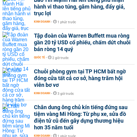
hành vi thao túng, găm hàng, đẩy giá,
trục lợi
KINH DOANH
-
1 phút trước
Tập đoàn của Warren Buffett mua ròng
gần 20 tỷ USD cổ phiếu, chấm dứt chuỗi
bán ròng 14 quý
QUỐC TẾ
-
2 giờ trước
Chuỗi phòng gym tại TP HCM bất ngờ
đóng cửa tất cả cơ sở, hàng trăm hội
viên bơ vơ
KINH DOANH
-
3 giờ trước
Chân dung ông chủ kín tiếng đứng sau
tiệm vàng Mi Hồng: Từ phụ xe, sửa đồ
điện tử cũ đến gây dựng thương hiệu
hơn 35 năm tuổi
KINH DOANH
-
1 phút trước