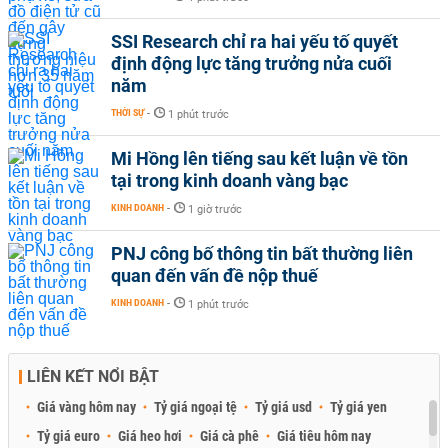
SSI Research chỉ ra hai yếu tố quyết
định động lực tăng trưởng nửa cuối
năm
THỜI SỰ
-
1 phút trước
Mi Hồng lên tiếng sau kết luận về tồn
tại trong kinh doanh vàng bạc
KINH DOANH
-
1 giờ trước
PNJ công bố thông tin bất thường liên
quan đến vấn đề nộp thuế
KINH DOANH
-
1 phút trước
LIÊN KẾT NỔI BẬT
Giá vàng hôm nay
Tỷ giá ngoại tệ
Tỷ giá usd
Tỷ giá yen
Tỷ giá euro
Giá heo hơi
Giá cà phê
Giá tiêu hôm nay