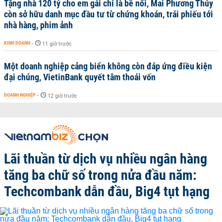
Tặng nhà 120 tỷ cho em gái chỉ là bề nổi, Mai Phương Thúy
còn sở hữu danh mục đầu tư từ chứng khoán, trái phiếu tới
nhà hàng, phim ảnh
KINH DOANH
-
11 giờ trước
Một doanh nghiệp cảng biển không còn đáp ứng điều kiện
đại chúng, VietinBank quyết tâm thoái vốn
DOANH NGHIỆP
-
12 giờ trước
Lãi thuần từ dịch vụ nhiều ngân hàng
tăng ba chữ số trong nửa đầu năm:
Techcombank dẫn đầu, Big4 tụt hạng