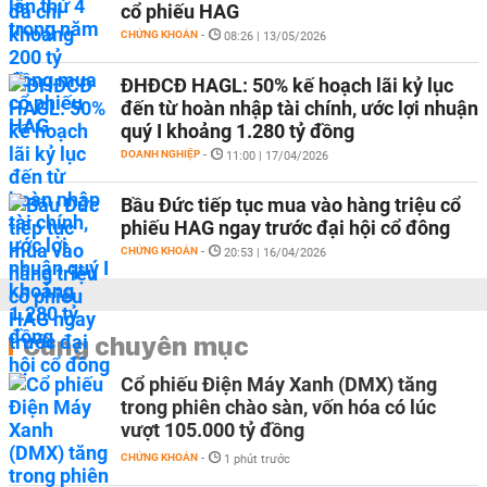
cổ phiếu HAG
CHỨNG KHOÁN
-
08:26 | 13/05/2026
ĐHĐCĐ HAGL: 50% kế hoạch lãi kỷ lục
đến từ hoàn nhập tài chính, ước lợi nhuận
quý I khoảng 1.280 tỷ đồng
DOANH NGHIỆP
-
11:00 | 17/04/2026
Bầu Đức tiếp tục mua vào hàng triệu cổ
phiếu HAG ngay trước đại hội cổ đông
CHỨNG KHOÁN
-
20:53 | 16/04/2026
Cùng chuyên mục
Cổ phiếu Điện Máy Xanh (DMX) tăng
trong phiên chào sàn, vốn hóa có lúc
vượt 105.000 tỷ đồng
CHỨNG KHOÁN
-
1 phút trước