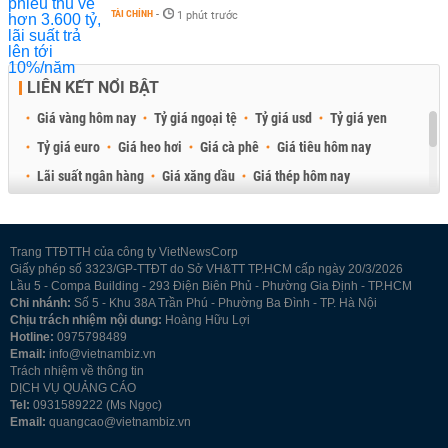
TÀI CHÍNH
-
1 phút trước
LIÊN KẾT NỔI BẬT
Giá vàng hôm nay
Tỷ giá ngoại tệ
Tỷ giá usd
Tỷ giá yen
Tỷ giá euro
Giá heo hơi
Giá cà phê
Giá tiêu hôm nay
Lãi suất ngân hàng
Giá xăng dầu
Giá thép hôm nay
Giá sầu riêng
Giá thịt heo
Giá gạo
Giá cao su
Best Retail Brokers
Diễn đàn đầu tư Việt Nam 2026
Trang TTĐTTH của công ty VietNewsCorp
Giấy phép số 3323/GP-TTĐT do Sở VH&TT TP.HCM cấp ngày 20/3/2026
Lầu 5 - Compa Building - 293 Điện Biên Phủ - Phường Gia Định - TP.HCM
Chi nhánh:
Số 5 - Khu 38A Trần Phú - Phường Ba Đình - TP. Hà Nội
Chịu trách nhiệm nội dung:
Hoàng Hữu Lợi
Hotline:
0975798489
Email:
info@vietnambiz.vn
Trách nhiệm về thông tin
DỊCH VỤ QUẢNG CÁO
Tel:
0931589222 (Ms Ngọc)
Email:
quangcao@vietnambiz.vn