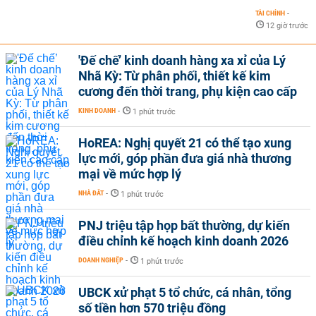
TÀI CHÍNH
-
12 giờ trước
'Đế chế’ kinh doanh hàng xa xỉ của Lý
Nhã Kỳ: Từ phân phối, thiết kế kim
cương đến thời trang, phụ kiện cao cấp
KINH DOANH
-
1 phút trước
HoREA: Nghị quyết 21 có thể tạo xung
lực mới, góp phần đưa giá nhà thương
mại về mức hợp lý
NHÀ ĐẤT
-
1 phút trước
PNJ triệu tập họp bất thường, dự kiến
điều chỉnh kế hoạch kinh doanh 2026
DOANH NGHIỆP
-
1 phút trước
UBCK xử phạt 5 tổ chức, cá nhân, tổng
số tiền hơn 570 triệu đồng