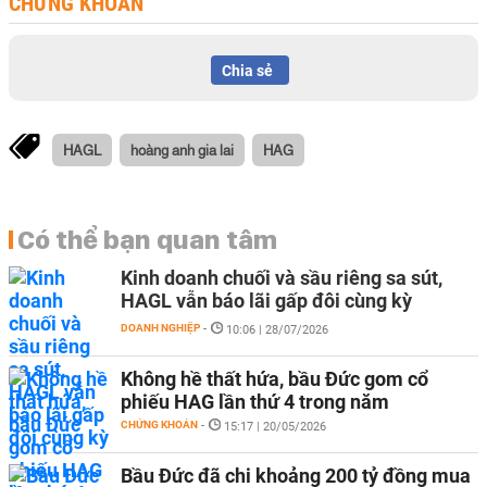
CHỨNG KHOÁN
Chia sẻ
HAGL
hoàng anh gia lai
HAG
Có thể bạn quan tâm
Kinh doanh chuối và sầu riêng sa sút,
HAGL vẫn báo lãi gấp đôi cùng kỳ
DOANH NGHIỆP
-
10:06 | 28/07/2026
Không hề thất hứa, bầu Đức gom cổ
phiếu HAG lần thứ 4 trong năm
CHỨNG KHOÁN
-
15:17 | 20/05/2026
Bầu Đức đã chi khoảng 200 tỷ đồng mua