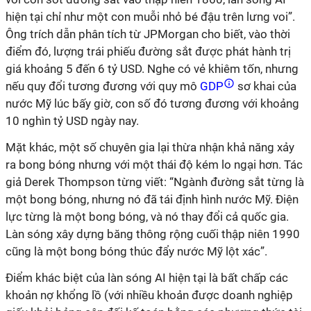
hiện tại chỉ như một con muỗi nhỏ bé đậu trên lưng voi”.
Ông trích dẫn phân tích từ JPMorgan cho biết, vào thời
điểm đó, lượng trái phiếu đường sắt được phát hành trị
giá khoảng 5 đến 6 tỷ USD. Nghe có vẻ khiêm tốn, nhưng
nếu quy đổi tương đương với quy mô
GDP
sơ khai của
nước Mỹ lúc bấy giờ, con số đó tương đương với khoảng
10 nghìn tỷ USD ngày nay.
Mặt khác, một số chuyên gia lại thừa nhận khả năng xảy
ra bong bóng nhưng với một thái độ kém lo ngại hơn. Tác
giả Derek Thompson từng viết: “Ngành đường sắt từng là
một bong bóng, nhưng nó đã tái định hình nước Mỹ. Điện
lực từng là một bong bóng, và nó thay đổi cả quốc gia.
Làn sóng xây dựng băng thông rộng cuối thập niên 1990
cũng là một bong bóng thúc đẩy nước Mỹ lột xác”.
Điểm khác biệt của làn sóng AI hiện tại là bất chấp các
khoản nợ khổng lồ (với nhiều khoản được doanh nghiệp