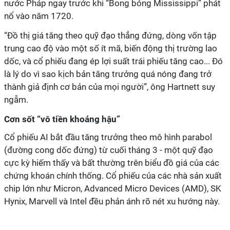
nước Pháp ngay trước khi “Bong bóng Mississippi” phát
nổ vào năm 1720.
“Đồ thị giá tăng theo quỹ đạo thẳng đứng, dòng vốn tập
trung cao độ vào một số ít mã, biến động thị trường lao
dốc, và cổ phiếu đang ép lợi suất trái phiếu tăng cao... Đó
là lý do vì sao kịch bản tăng trưởng quá nóng đang trở
thành giả định cơ bản của mọi người”, ông Hartnett suy
ngẫm.
Cơn sốt “vô tiền khoáng hậu”
Cổ phiếu AI bắt đầu tăng trưởng theo mô hình parabol
(đường cong dốc đứng) từ cuối tháng 3 - một quỹ đạo
cực kỳ hiếm thấy và bất thường trên biểu đồ giá của các
chứng khoán chính thống. Cổ phiếu của các nhà sản xuất
chip lớn như Micron, Advanced Micro Devices (AMD), SK
Hynix, Marvell và Intel đều phản ánh rõ nét xu hướng này.