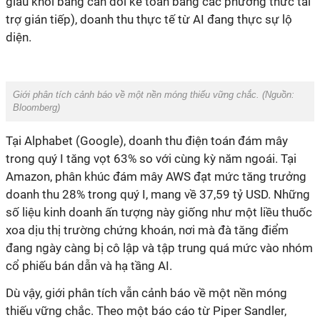
giấu khỏi bảng cân đối kế toán bằng các phương thức tài
trợ gián tiếp), doanh thu thực tế từ AI đang thực sự lộ
diện.
Giới phân tích cảnh báo về một nền móng thiếu vững chắc. (Nguồn:
Bloomberg)
Tại Alphabet (Google), doanh thu điện toán đám mây
trong quý I tăng vọt 63% so với cùng kỳ năm ngoái. Tại
Amazon, phân khúc đám mây AWS đạt mức tăng trưởng
doanh thu 28% trong quý I, mang về 37,59 tỷ USD. Những
số liệu kinh doanh ấn tượng này giống như một liều thuốc
xoa dịu thị trường chứng khoán, nơi mà đà tăng điểm
đang ngày càng bị cô lập và tập trung quá mức vào nhóm
cổ phiếu bán dẫn và hạ tầng AI.
Dù vậy, giới phân tích vẫn cảnh báo về một nền móng
thiếu vững chắc. Theo một báo cáo từ Piper Sandler,