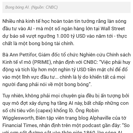
Bong bóng AI. (Nguồn: CNBC)
Nhiều nhà kinh tế học hoàn toàn tin tưởng rằng làn sóng
đầu tư vào AI - mà một số ngân hàng lớn tại Wall Street
dự báo sẽ vượt ngưỡng 1.000 tỷ USD vào năm tới - thực
chất là một bong bóng tài chính.
Bà Ann Pettifor, Giám đốc tổ chức Nghiên cứu Chính sách
Kinh tế vĩ mô (PRIME), nhận định với CNBC: “Việc phải huy
động và tích lũy hơn một nghìn tỷ USD tiền mặt chỉ để đổ
vào một lĩnh vực đầu tư... chính là lý do khiến tất cả mọi
người đang phải nói về một bong bóng”.
Tuy nhiên, không phải mọi chuyên gia đều bị ấn tượng bởi
quy mô đợt xây dựng hạ tầng AI này, bất chấp những con
số chi tiêu vốn (capex) khổng lồ. Ông Robin
Wigglesworth, Biên tập viên trang blog Alphaville của tờ
Financial Times, nhận định trên một podcast gần đây: “So
với cơn sốt đường sắt vào thập niên 1860, làn sóng AI