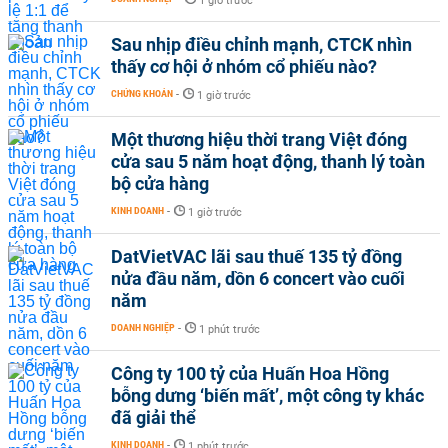
1 giờ trước
Sau nhịp điều chỉnh mạnh, CTCK nhìn
thấy cơ hội ở nhóm cổ phiếu nào?
CHỨNG KHOÁN
-
1 giờ trước
Một thương hiệu thời trang Việt đóng
cửa sau 5 năm hoạt động, thanh lý toàn
bộ cửa hàng
KINH DOANH
-
1 giờ trước
DatVietVAC lãi sau thuế 135 tỷ đồng
nửa đầu năm, dồn 6 concert vào cuối
năm
DOANH NGHIỆP
-
1 phút trước
Công ty 100 tỷ của Huấn Hoa Hồng
bỗng dưng ‘biến mất’, một công ty khác
đã giải thể
KINH DOANH
-
1 phút trước