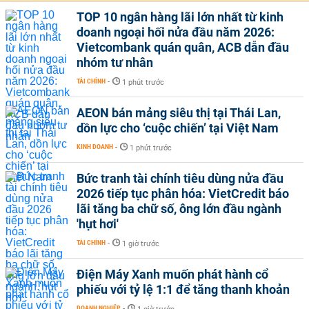
TOP 10 ngân hàng lãi lớn nhất từ kinh
doanh ngoại hối nửa đầu năm 2026:
Vietcombank quán quân, ACB dẫn đầu
nhóm tư nhân
TÀI CHÍNH
-
1 phút trước
AEON bán mảng siêu thị tại Thái Lan,
dồn lực cho ‘cuộc chiến’ tại Việt Nam
KINH DOANH
-
1 phút trước
Bức tranh tài chính tiêu dùng nửa đầu
2026 tiếp tục phân hóa: VietCredit báo
lãi tăng ba chữ số, ông lớn đầu ngành
'hụt hơi'
TÀI CHÍNH
-
1 giờ trước
Điện Máy Xanh muốn phát hành cổ
phiếu với tỷ lệ 1:1 để tăng thanh khoản
DOANH NGHIỆP
-