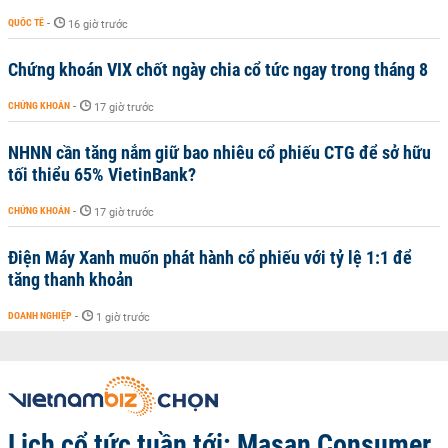
QUỐC TẾ
-
16 giờ trước
Chứng khoán VIX chốt ngày chia cổ tức ngay trong tháng 8
CHỨNG KHOÁN
-
17 giờ trước
NHNN cần tăng nắm giữ bao nhiêu cổ phiếu CTG để sở hữu
tối thiểu 65% VietinBank?
CHỨNG KHOÁN
-
17 giờ trước
Điện Máy Xanh muốn phát hành cổ phiếu với tỷ lệ 1:1 để
tăng thanh khoản
DOANH NGHIỆP
-
1 giờ trước
Lịch cổ tức tuần tới: Masan Consumer,