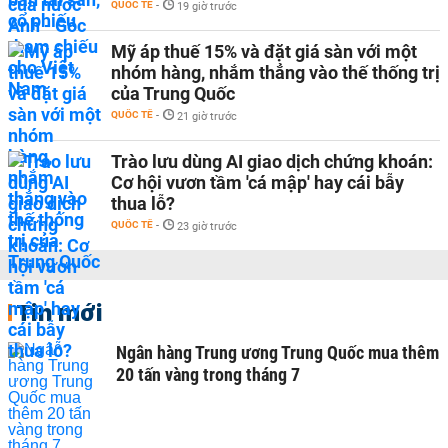
QUỐC TẾ
-
19 giờ trước
Mỹ áp thuế 15% và đặt giá sàn với một
nhóm hàng, nhắm thẳng vào thế thống trị
của Trung Quốc
QUỐC TẾ
-
21 giờ trước
Trào lưu dùng AI giao dịch chứng khoán:
Cơ hội vươn tầm 'cá mập' hay cái bẫy
thua lỗ?
QUỐC TẾ
-
23 giờ trước
Tin mới
Ngân hàng Trung ương Trung Quốc mua thêm
20 tấn vàng trong tháng 7