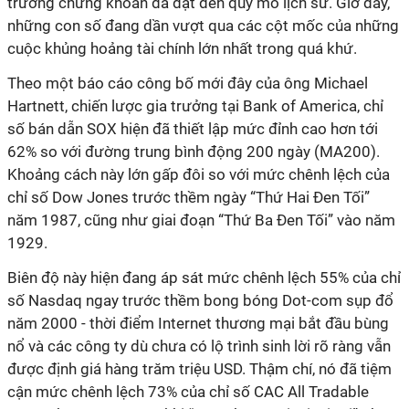
trường chứng khoán đã đạt đến quy mô lịch sử. Giờ đây,
những con số đang dần vượt qua các cột mốc của những
cuộc khủng hoảng tài chính lớn nhất trong quá khứ.
Theo một báo cáo công bố mới đây của ông Michael
Hartnett, chiến lược gia trưởng tại Bank of America, chỉ
số bán dẫn SOX hiện đã thiết lập mức đỉnh cao hơn tới
62% so với đường trung bình động 200 ngày (MA200).
Khoảng cách này lớn gấp đôi so với mức chênh lệch của
chỉ số Dow Jones trước thềm ngày “Thứ Hai Đen Tối”
năm 1987, cũng như giai đoạn “Thứ Ba Đen Tối” vào năm
1929.
Biên độ này hiện đang áp sát mức chênh lệch 55% của chỉ
số Nasdaq ngay trước thềm bong bóng Dot-com sụp đổ
năm 2000 - thời điểm Internet thương mại bắt đầu bùng
nổ và các công ty dù chưa có lộ trình sinh lời rõ ràng vẫn
được định giá hàng trăm triệu USD. Thậm chí, nó đã tiệm
cận mức chênh lệch 73% của chỉ số CAC All Tradable