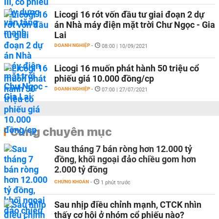
Licogi 16 rót vốn đầu tư giai đoạn 2 dự
án Nhà máy điện mặt trời Chư Ngọc - Gia
Lai
DOANH NGHIỆP
-
08:00 | 10/09/2021
Licogi 16 muốn phát hành 50 triệu cổ
phiếu giá 10.000 đồng/cp
DOANH NGHIỆP
-
07:00 | 27/07/2021
Cùng chuyên mục
Sau tháng 7 bán ròng hơn 12.000 tỷ
đồng, khối ngoại đảo chiều gom hơn
2.000 tỷ đồng
CHỨNG KHOÁN
-
1 phút trước
Sau nhịp điều chỉnh mạnh, CTCK nhìn
thấy cơ hội ở nhóm cổ phiếu nào?