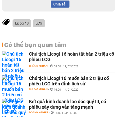
Chia sẻ
Licogi 16
LCG
Có thể bạn quan tâm
Chủ tịch Licogi 16 hoàn tất bán 2 triệu cổ
phiếu LCG
CHỨNG KHOÁN
-
08:00 | 19/02/2022
Chủ tịch Licogi 16 muốn bán 2 triệu cổ
phiếu LCG trên đỉnh lịch sử
CHỨNG KHOÁN
-
16:00 | 14/01/2022
Kết quả kinh doanh lao dốc quý III, cổ
phiếu xây dựng vẫn tăng mạnh
DOANH NGHIỆP
-
15:00 | 03/11/2021