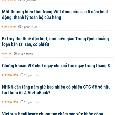
13 giờ trước
Một thương hiệu thời trang Việt đóng cửa sau 5 năm hoạt
động, thanh lý toàn bộ cửa hàng
KINH DOANH
-
1 phút trước
Bị truy thu thuế đặc biệt, giới siêu giàu Trung Quốc hoảng
loạn bán tài sản, cổ phiếu
QUỐC TẾ
-
14 giờ trước
Chứng khoán VIX chốt ngày chia cổ tức ngay trong tháng 8
CHỨNG KHOÁN
-
15 giờ trước
NHNN cần tăng nắm giữ bao nhiêu cổ phiếu CTG để sở hữu
tối thiểu 65% VietinBank?
CHỨNG KHOÁN
-
15 giờ trước
Victoria Healthcare chung tay chăm sóc sức khỏe cộng