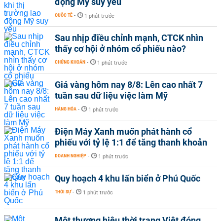
động Mỹ suy yếu
QUỐC TẾ
-
1 phút trước
Sau nhịp điều chỉnh mạnh, CTCK nhìn
thấy cơ hội ở nhóm cổ phiếu nào?
CHỨNG KHOÁN
-
1 phút trước
Giá vàng hôm nay 8/8: Lên cao nhất 7
tuần sau dữ liệu việc làm Mỹ
HÀNG HÓA
-
1 phút trước
Điện Máy Xanh muốn phát hành cổ
phiếu với tỷ lệ 1:1 để tăng thanh khoản
DOANH NGHIỆP
-
1 phút trước
Quy hoạch 4 khu lấn biển ở Phú Quốc
THỜI SỰ
-
1 phút trước
Một thương hiệu thời trang Việt đóng