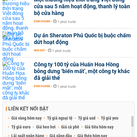
cửa sau 5 năm hoạt động, thanh lý toàn
bộ cửa hàng
KINH DOANH
-
1 phút trước
Dự án Sheraton Phú Quốc bị buộc chấm
dứt hoạt động
NHÀ ĐẤT
-
1 phút trước
Công ty 100 tỷ của Huấn Hoa Hồng
bỗng dưng ‘biến mất’, một công ty khác
đã giải thể
KINH DOANH
-
1 phút trước
LIÊN KẾT NỔI BẬT
Giá vàng hôm nay
Tỷ giá ngoại tệ
Tỷ giá usd
Tỷ giá yen
Tỷ giá euro
Giá heo hơi
Giá cà phê
Giá tiêu hôm nay
Lãi suất ngân hàng
Giá xăng dầu
Giá thép hôm nay