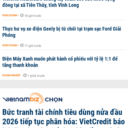
đồng tại xã Tiên Thủy, tỉnh Vĩnh Long
KINH DOANH
-
18 giờ trước
Thực hư vụ xe điện Geely bị từ chối tại trạm sạc Ford Giải
Phóng
KINH DOANH
-
17 giờ trước
Điện Máy Xanh muốn phát hành cổ phiếu với tỷ lệ 1:1 để
tăng thanh khoản
DOANH NGHIỆP
-
1 phút trước
Bức tranh tài chính tiêu dùng nửa đầu
2026 tiếp tục phân hóa: VietCredit báo