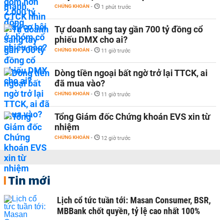
CHỨNG KHOÁN
-
1 phút trước
Tự doanh sang tay gần 700 tỷ đồng cổ
phiếu DMX cho ai?
CHỨNG KHOÁN
-
11 giờ trước
Dòng tiền ngoại bất ngờ trở lại TTCK, ai
đã mua vào?
CHỨNG KHOÁN
-
11 giờ trước
Tổng Giám đốc Chứng khoán EVS xin từ
nhiệm
CHỨNG KHOÁN
-
12 giờ trước
Tin mới
Lịch cổ tức tuần tới: Masan Consumer, BSR,
MBBank chốt quyền, tỷ lệ cao nhất 100%