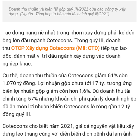
Doanh thu thuần và biên lãi gộp quý III/2021 của các công ty xây
dựng. (Nguồn:
Tổng hợp từ báo cáo tài chính quý III/2021).
Tác động nặng nề nhất trong nhóm xây dựng phải kể đến
ông lớn đầu ngành Coteccons. Trong quý III, doanh
thu
CTCP Xây dựng Coteccons (Mã: CTD)
tiếp tục lao
dốc, đánh mất vị trí đầu ngành xây dựng vào doanh
nghiệp khác.
Cụ thể, doanh thu thuần của Coteccons giảm 61% còn
1.070 tỷ đồng. Lợi nhuận gộp chưa tới 17 tỷ, tương ứng
biên lợi nhuận gộp giảm còn hơn 1,6%. Dù doanh thu tài
chính tăng 57% nhưng khoản chi phí quản lý doanh nghiệp
đã ăn mòn lợi nhuận khiến Coteccons lỗ ròng gần 12 tỷ
đồng quý III.
Coteccons cho biết năm 2021, giá cả nguyên vật liệu xây
dựng leo thang cùng với diễn biến dịch bệnh đã làm ảnh