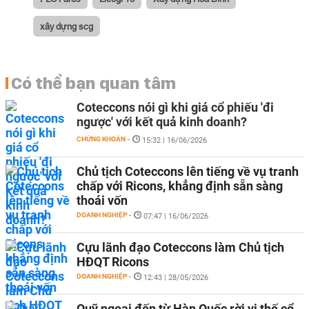
xây dựng scg
Có thể bạn quan tâm
Coteccons nói gì khi giá cổ phiếu 'đi
ngược' với kết quả kinh doanh?
CHỨNG KHOÁN
-
15:32 | 16/06/2026
Chủ tịch Coteccons lên tiếng về vụ tranh
chấp với Ricons, khẳng định sẵn sàng
thoái vốn
DOANH NGHIỆP
-
07:47 | 16/06/2026
Cựu lãnh đạo Coteccons làm Chủ tịch
HĐQT Ricons
DOANH NGHIỆP
-
12:43 | 28/05/2026
Quỹ ngoại đến từ Hàn Quốc rời vị thế cổ