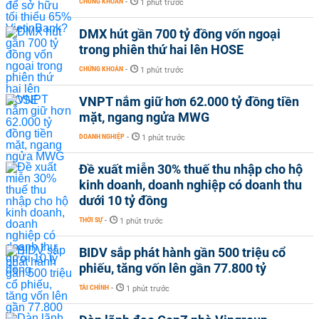
CHỨNG KHOÁN
-
1 phút trước
DMX hút gần 700 tỷ đồng vốn ngoại
trong phiên thứ hai lên HOSE
CHỨNG KHOÁN
-
1 phút trước
VNPT nắm giữ hơn 62.000 tỷ đồng tiền
mặt, ngang ngửa MWG
DOANH NGHIỆP
-
1 phút trước
Đề xuất miễn 30% thuế thu nhập cho hộ
kinh doanh, doanh nghiệp có doanh thu
dưới 10 tỷ đồng
THỜI SỰ
-
1 phút trước
BIDV sắp phát hành gần 500 triệu cổ
phiếu, tăng vốn lên gần 77.800 tỷ
TÀI CHÍNH
-
1 phút trước