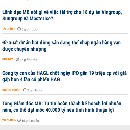
Lãnh đạo MB nói gì về việc tài trợ cho 18 dự án Vingroup,
Sungroup và Masterise?
TÀI CHÍNH
-
3 giờ trước
Đề xuất dự án bất động sản đang thế chấp ngân hàng vẫn
được chuyển nhượng
NHÀ ĐẤT
-
18 giờ trước
Công ty con của HAGL chốt ngày IPO gần 19 triệu cp với giá
gấp hơn 4 lần cổ phiếu HAG
CHỨNG KHOÁN
-
2 giờ trước
Tổng Giám đốc MB: Tự tin hoàn thành kế hoạch lợi nhuận
năm, có thể đạt mốc 40.000 tỷ nếu tình hình thuận lợi
TÀI CHÍNH
-
16 giờ trước