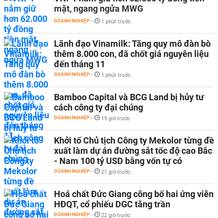
mặt, ngang ngửa MWG
DOANH NGHIỆP
-
1 phút trước
Lãnh đạo Vinamilk: Tăng quy mô đàn bò
thêm 8.000 con, đã chốt giá nguyên liệu
đến tháng 11
DOANH NGHIỆP
-
1 phút trước
Bamboo Capital và BCG Land bị hủy tư
cách công ty đại chúng
DOANH NGHIỆP
-
19 giờ trước
Khởi tố Chủ tịch Công ty Mekolor từng đề
xuất làm dự án đường sắt tốc độ cao Bắc
- Nam 100 tỷ USD bằng vốn tự có
DOANH NGHIỆP
-
21 giờ trước
Hoá chất Đức Giang công bố hai ứng viên
HĐQT, cổ phiếu DGC tăng trần
DOANH NGHIỆP
-
22 giờ trước