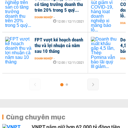
có tăng trưởng doanh thu
COV
trên 20% trong 5 quý...
doa
lỗ...
DOANH NGHIỆP
-
12:00 | 12/11/2021
DOANH
FPT vượt kế hoạch doanh
Doa
thu và lợi nhuận cả năm
4,5
sau 10 tháng
báo 
DOANH NGHIỆP
-
DOANH
12:00 | 12/11/2021
Cùng chuyên mục
VNPT nắm giữ hơn 62.000 tỷ đồng tiền