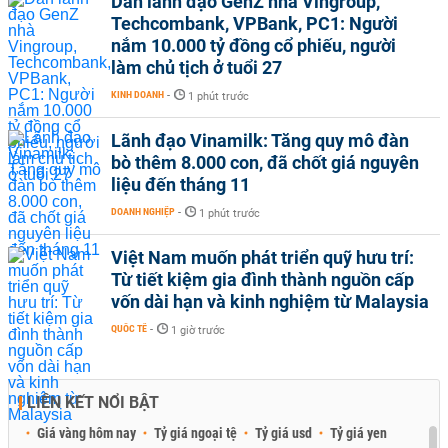
Dàn lãnh đạo GenZ nhà Vingroup,
Techcombank, VPBank, PC1: Người
nắm 10.000 tỷ đồng cổ phiếu, người
làm chủ tịch ở tuổi 27
KINH DOANH
-
1 phút trước
Lãnh đạo Vinamilk: Tăng quy mô đàn
bò thêm 8.000 con, đã chốt giá nguyên
liệu đến tháng 11
DOANH NGHIỆP
-
1 phút trước
Việt Nam muốn phát triển quỹ hưu trí:
Từ tiết kiệm gia đình thành nguồn cấp
vốn dài hạn và kinh nghiệm từ Malaysia
QUỐC TẾ
-
1 giờ trước
LIÊN KẾT NỔI BẬT
Giá vàng hôm nay
Tỷ giá ngoại tệ
Tỷ giá usd
Tỷ giá yen