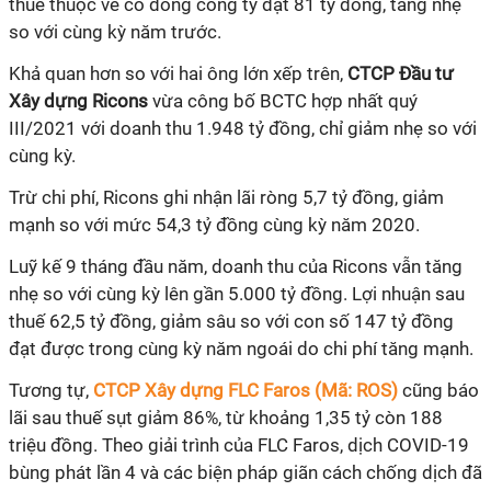
thuế thuộc về cổ đông công ty đạt 81 tỷ đồng, tăng nhẹ
so với cùng kỳ năm trước.
Khả quan hơn so với hai ông lớn xếp trên,
CTCP Đầu tư
Xây dựng Ricons
vừa công bố BCTC hợp nhất quý
III/2021 với doanh thu 1.948 tỷ đồng, chỉ giảm nhẹ so với
cùng kỳ.
Trừ chi phí, Ricons ghi nhận lãi ròng 5,7 tỷ đồng, giảm
mạnh so với mức 54,3 tỷ đồng cùng kỳ năm 2020.
Luỹ kế 9 tháng đầu năm, doanh thu của Ricons vẫn tăng
nhẹ so với cùng kỳ lên gần 5.000 tỷ đồng. Lợi nhuận sau
thuế 62,5 tỷ đồng, giảm sâu so với con số 147 tỷ đồng
đạt được trong cùng kỳ năm ngoái do chi phí tăng mạnh.
Tương tự,
CTCP Xây dựng FLC Faros (Mã: ROS)
cũng báo
lãi sau thuế sụt giảm 86%, từ khoảng 1,35 tỷ còn 188
triệu đồng. Theo giải trình của FLC Faros, dịch COVID-19
bùng phát lần 4 và các biện pháp giãn cách chống dịch đã