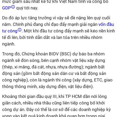
mức giảm sâu nhất kể từ khi Việt Nam tính và công bố
GDP
quý tới nay.
Do đó áp lực tăng trưởng vì vậy sẽ đè nặng lên quý cuối
năm. Chính phủ đang chỉ đạo đẩy mạnh giải ngân
vốn đầu
tư công
. Một khi đầu tư công đẩy mạnh sẽ kéo nền kinh
tế đi lên, bởi tính dẫn dắt và lan tỏa trên nhiều nhóm
ngành.
Trong đó, Chứng khoán BIDV (BSC) dự báo ba nhóm
ngành sẽ đón sóng, bên cạnh nhóm vật liệu xây dựng
(thép, xi măng, đá cát, nhựa, nhựa đường); ngành bất
động sản (gồm bất động sản dân cư và bất động sản
công nghiệp), còn là ngành thi công (xây dựng, ETC, giao
thông thông minh, xây dựng điện, vật liệu điện).
Khoảng thời gian đầu quý III, khi TP HCM dần nới lỏng
giãn cách, nhiều nhà thầu cũng liên tiếp công bố khởi
công dự án. Đây có thể là cơ sở để các doanh nghiệp kỳ
vọng vào kết quả kinh doanh khả quan hơn trong giai