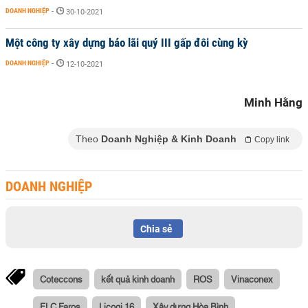
DOANH NGHIỆP
-
30-10-2021
Một công ty xây dựng báo lãi quý III gấp đôi cùng kỳ
DOANH NGHIỆP
-
12-10-2021
Minh Hằng
Theo
Doanh Nghiệp & Kinh Doanh
Copy link
DOANH NGHIỆP
Chia sẻ
Coteccons
kết quả kinh doanh
ROS
Vinaconex
FLC Faros
Licogi 16
Xây dựng Hòa Bình