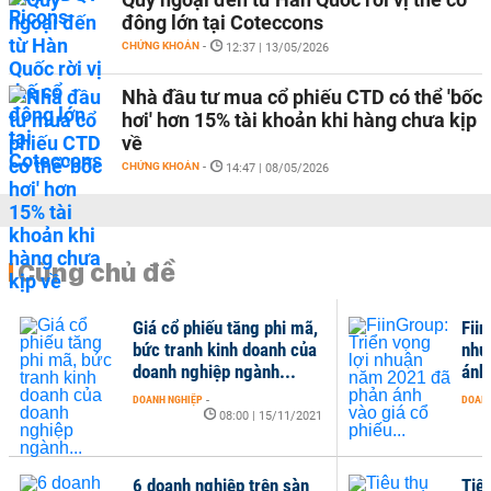
đông lớn tại Coteccons
CHỨNG KHOÁN
-
12:37 | 13/05/2026
Nhà đầu tư mua cổ phiếu CTD có thể 'bốc
hơi' hơn 15% tài khoản khi hàng chưa kịp
về
CHỨNG KHOÁN
-
14:47 | 08/05/2026
Cùng chủ đề
Giá cổ phiếu tăng phi mã,
Fiin
bức tranh kinh doanh của
nhu
doanh nghiệp ngành...
ánh 
DOANH NGHIỆP
-
DOANH
08:00 | 15/11/2021
6 doanh nghiệp trên sàn
Tiêu