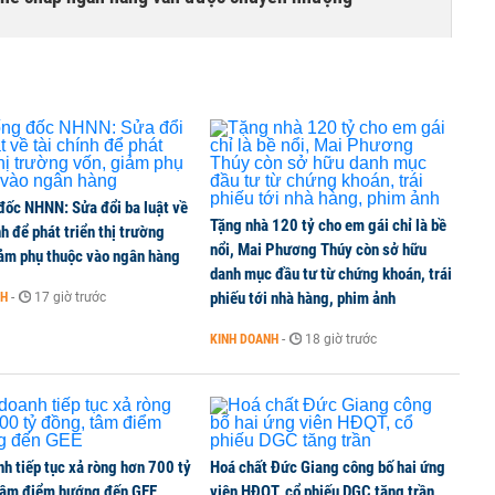
ng tháng 8, nhóm ngành nào có tiềm năng dẫn sóng?
.000 đồng/lít từ chiều 6/8
đốc NHNN: Sửa đổi ba luật về
Tặng nhà 120 tỷ cho em gái chỉ là bề
nh để phát triển thị trường
nổi, Mai Phương Thúy còn sở hữu
iảm phụ thuộc vào ngân hàng
danh mục đầu tư từ chứng khoán, trái
biến chung cư thành tiêu sản'
phiếu tới nhà hàng, phim ảnh
NH
-
17 giờ trước
KINH DOANH
-
18 giờ trước
h tiếp tục xả ròng hơn 700 tỷ
Hoá chất Đức Giang công bố hai ứng
tâm điểm hướng đến GEE
viên HĐQT, cổ phiếu DGC tăng trần