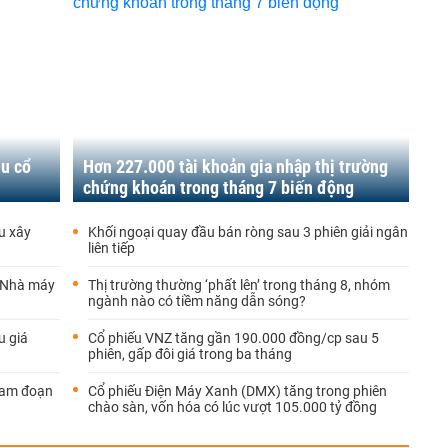
ệu cổ
Hơn 227.000 tài khoản gia nhập thị trường
chứng khoán trong tháng 7 biến động
ếu xây
Khối ngoại quay đầu bán ròng sau 3 phiên giải ngân
liên tiếp
n Nhà máy
Thị trường thường ‘phất lên’ trong tháng 8, nhóm
ngành nào có tiềm năng dẫn sóng?
u giá
Cổ phiếu VNZ tăng gần 190.000 đồng/cp sau 5
phiên, gấp đôi giá trong ba tháng
 Nam đoạn
Cổ phiếu Điện Máy Xanh (DMX) tăng trong phiên
chào sàn, vốn hóa có lúc vượt 105.000 tỷ đồng