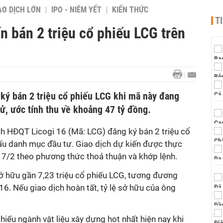
AO DỊCH LỚN
IPO - NIÊM YẾT
KIẾN THỨC
T
n bán 2 triệu cổ phiếu LCG trên
ý bán 2 triệu cổ phiếu LCG khi mã này đang
sử, ước tính thu về khoảng 47 tỷ đồng.
h HĐQT Licogi 16 (Mã: LCG) đăng ký bán 2 triệu cổ
ấu danh mục đầu tư. Giao dịch dự kiến được thực
17/2 theo phương thức thoả thuận và khớp lệnh.
 hữu gần 7,23 triệu cổ phiếu LCG, tương đương
16. Nếu giao dịch hoàn tất, tỷ lệ sở hữu của ông
iếu ngành vật liệu xây dựng hot nhất hiện nay khi