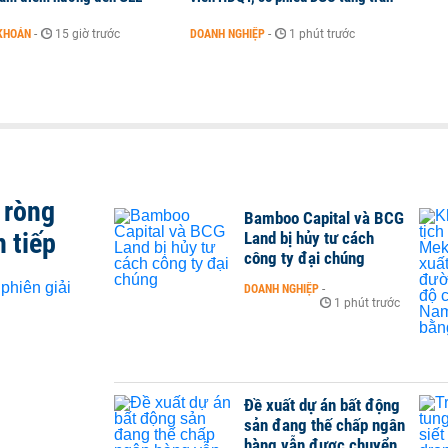
KHOÁN
-
15 giờ trước
DOANH NGHIỆP
-
1 phút trước
 ròng
Bamboo Capital và BCG
n tiếp
Land bị hủy tư cách
công ty đại chúng
DOANH NGHIỆP
-
1 phút trước
Đề xuất dự án bất động
sản đang thế chấp ngân
hàng vẫn được chuyển