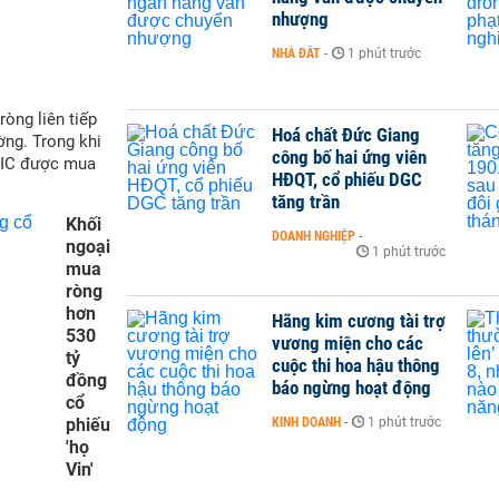
nhượng
NHÀ ĐẤT
-
1 phút trước
òng liên tiếp
Hoá chất Đức Giang
ờng. Trong khi
công bố hai ứng viên
VIC được mua
HĐQT, cổ phiếu DGC
tăng trần
Khối
DOANH NGHIỆP
-
ngoại
1 phút trước
mua
ròng
hơn
Hãng kim cương tài trợ
530
vương miện cho các
tỷ
cuộc thi hoa hậu thông
đồng
báo ngừng hoạt động
cổ
KINH DOANH
-
1 phút trước
phiếu
'họ
Vin'