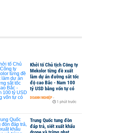
Khởi tố Chủ tịch Công ty
Mekolor từng đề xuất
làm dự án đường sắt tốc
độ cao Bắc - Nam 100
tỷ USD bằng vốn tự có
DOANH NGHIỆP
-
1 phút trước
Trung Quốc tung đòn
đáp trả, siết xuất khẩu
drone và trừng phạt