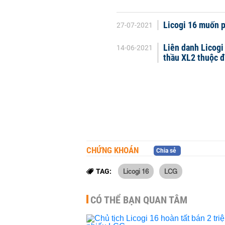
Licogi 16 muốn p
27-07-2021
Liên danh Licogi
14-06-2021
thầu XL2 thuộc 
CHỨNG KHOÁN
Chia sẻ
Licogi 16
LCG
TAG:
CÓ THỂ BẠN QUAN TÂM