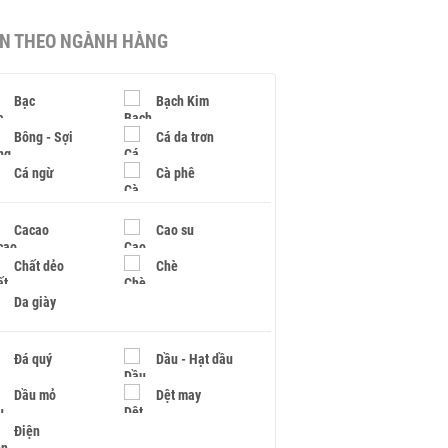
IN THEO NGÀNH HÀNG
Bạc
Bạch Kim
Bông - Sợi
Cá da trơn
Cá ngừ
Cà phê
Cacao
Cao su
Chất dẻo
Chè
Da giày
Đá quý
Dầu - Hạt dầu
Dầu mỏ
Dệt may
Điện