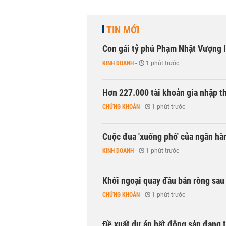
TIN MỚI
Con gái tỷ phú Phạm Nhật Vượng l
KINH DOANH
-
1 phút trước
Hơn 227.000 tài khoản gia nhập t
CHỨNG KHOÁN
-
1 phút trước
Cuộc đua 'xuống phố' của ngân hà
KINH DOANH
-
1 phút trước
Khối ngoại quay đầu bán ròng sau 
CHỨNG KHOÁN
-
1 phút trước
Đề xuất dự án bất động sản đang