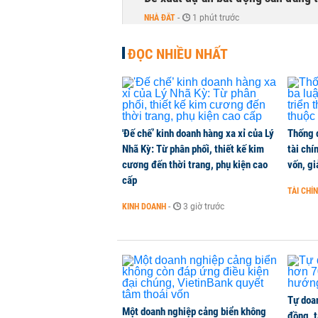
NHÀ ĐẤT
-
1 phút trước
ĐỌC NHIỀU NHẤT
Thị trường thường ‘phất lên’ tro
CHỨNG KHOÁN
-
1 phút trước
Giá xăng dầu đồng loạt giảm hơn 1
'Đế chế’ kinh doanh hàng xa xỉ của Lý
Thống 
HÀNG HÓA
-
1 phút trước
Nhã Kỳ: Từ phân phối, thiết kế kim
tài chí
cương đến thời trang, phụ kiện cao
vốn, g
cấp
'Giới hạn thời hạn sử dụng không 
TÀI CHÍ
NHÀ ĐẤT
-
1 phút trước
KINH DOANH
-
3 giờ trước
Tự doan
Một doanh nghiệp cảng biển không
đồng, 