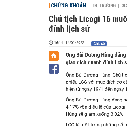
CHỨNG KHOÁN
THỊ TRƯỜNG
GI
Chủ tịch Licogi 16 muố
đỉnh lịch sử
16:14 | 14/01/2022
Chia sẻ
Ông Bùi Dương Hùng đăng k
giao dịch quanh đỉnh lịch 
Ông Bùi Dương Hùng, Chủ tịc
phiếu LCG với mục đích cơ c
hiện từ ngày 19/1 đến ngày 
Ông Bùi Dương Hùng đang sở
4,17% vốn điều lệ của Licogi 
Hùng sẽ giảm xuống 3,02%.
LCG là một trong những cổ ph