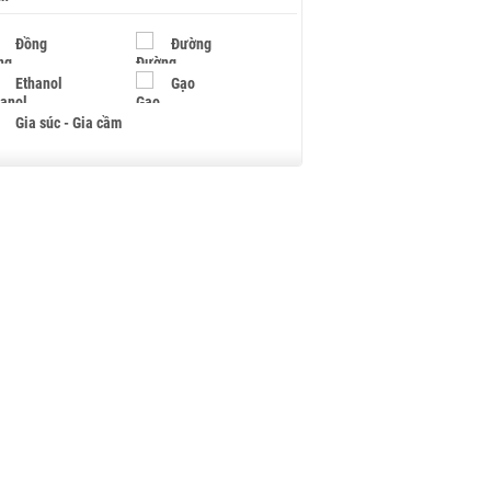
Đồng
Đường
Ethanol
Gạo
Gia súc - Gia cầm
Giấy
Gỗ
Hạt điều
Hồ tiêu - Hạt tiêu
Khí đốt
Kim loại khác
Mắc ca
Muối
Ngũ cốc
Nhựa - Hạt nhựa
Palladium
Phân bón