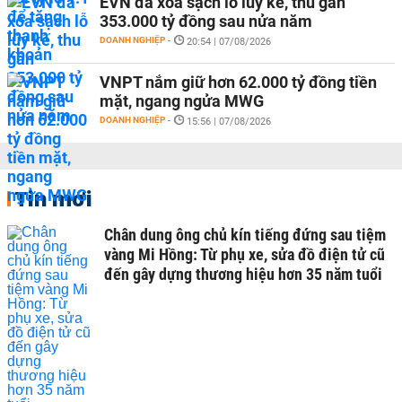
EVN đã xóa sạch lỗ lũy kế, thu gần
353.000 tỷ đồng sau nửa năm
DOANH NGHIỆP
-
20:54 | 07/08/2026
VNPT nắm giữ hơn 62.000 tỷ đồng tiền
mặt, ngang ngửa MWG
DOANH NGHIỆP
-
15:56 | 07/08/2026
Tin mới
Chân dung ông chủ kín tiếng đứng sau tiệm
vàng Mi Hồng: Từ phụ xe, sửa đồ điện tử cũ
đến gây dựng thương hiệu hơn 35 năm tuổi