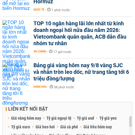
Hormuz
QUỐC TẾ
-
1 phút trước
TOP 10 ngân hàng lãi lớn nhất từ kinh
doanh ngoại hối nửa đầu năm 2026:
Vietcombank quán quân, ACB dẫn đầu
nhóm tư nhân
TÀI CHÍNH
-
17 giờ trước
Bảng giá vàng hôm nay 9/8 vàng SJC
và nhẫn tròn leo dốc, nữ trang tăng tới 6
triệu đồng/lượng
HÀNG HÓA
-
38 phút trước
LIÊN KẾT NỔI BẬT
Giá vàng hôm nay
Tỷ giá ngoại tệ
Tỷ giá usd
Tỷ giá yen
Tỷ giá euro
Giá heo hơi
Giá cà phê
Giá tiêu hôm nay