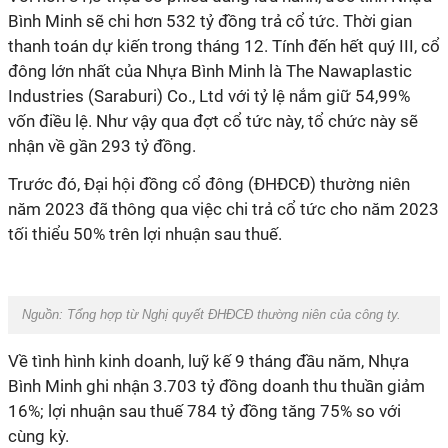
Bình Minh sẽ chi hơn 532 tỷ đồng trả cổ tức. Thời gian
thanh toán dự kiến trong tháng 12. Tính đến hết quý III, cổ
đông lớn nhất của Nhựa Bình Minh là The Nawaplastic
Industries (Saraburi) Co., Ltd với tỷ lệ nắm giữ 54,99%
vốn điều lệ. Như vậy qua đợt cổ tức này, tổ chức này sẽ
nhận về gần 293 tỷ đồng.
Trước đó, Đại hội đồng cổ đông (ĐHĐCĐ) thường niên
năm 2023 đã thông qua việc chi trả cổ tức cho năm 2023
tối thiểu 50% trên lợi nhuận sau thuế.
Nguồn:
Tổng hợp từ Nghị quyết ĐHĐCĐ thường niên của công ty.
Về tình hình kinh doanh, luỹ kế 9 tháng đầu năm, Nhựa
Bình Minh ghi nhận 3.703 tỷ đồng doanh thu thuần giảm
16%; lợi nhuận sau thuế 784 tỷ đồng tăng 75% so với
cùng kỳ.