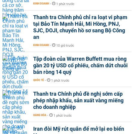
KINH DOANH
-
1 phút trước
Thanh tra Chính phủ chỉ ra loạt vi phạm
tại Bảo Tín Mạnh Hải, Mi Hồng, PNJ,
SJC, DOJI, chuyển hồ sơ sang Bộ Công
an
KINH DOANH
-
10 giờ trước
Tập đoàn của Warren Buffett mua ròng
gần 20 tỷ USD cổ phiếu, chấm dứt chuỗi
bán ròng 14 quý
QUỐC TẾ
-
1 phút trước
Thanh tra Chính phủ đề nghị sớm cấp
phép nhập khẩu, sản xuất vàng miếng
cho doanh nghiệp
HÀNG HÓA
-
1 phút trước
Iran đòi Mỹ rút quân để mở lại eo biển