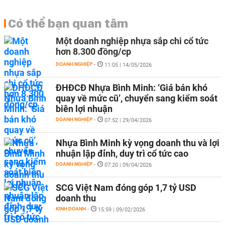
Có thể bạn quan tâm
Một doanh nghiệp nhựa sắp chi cổ tức
hơn 8.300 đồng/cp
DOANH NGHIỆP
-
11:05 | 14/05/2026
ĐHĐCĐ Nhựa Bình Minh: ‘Giá bán khó
quay về mức cũ’, chuyển sang kiểm soát
biên lợi nhuận
DOANH NGHIỆP
-
07:52 | 29/04/2026
Nhựa Bình Minh kỳ vọng doanh thu và lợi
nhuận lập đỉnh, duy trì cổ tức cao
DOANH NGHIỆP
-
07:20 | 09/04/2026
SCG Việt Nam đóng góp 1,7 tỷ USD
doanh thu
KINH DOANH
-
15:59 | 09/02/2026