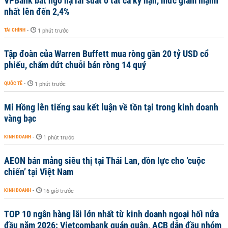
VPBank bất ngờ hạ lãi suất ở tất cả kỳ hạn, mức giảm mạnh
nhất lên đến 2,4%
TÀI CHÍNH
-
1 phút trước
Tập đoàn của Warren Buffett mua ròng gần 20 tỷ USD cổ
phiếu, chấm dứt chuỗi bán ròng 14 quý
QUỐC TẾ
-
1 phút trước
Mi Hồng lên tiếng sau kết luận về tồn tại trong kinh doanh
vàng bạc
KINH DOANH
-
1 phút trước
AEON bán mảng siêu thị tại Thái Lan, dồn lực cho ‘cuộc
chiến’ tại Việt Nam
KINH DOANH
-
16 giờ trước
TOP 10 ngân hàng lãi lớn nhất từ kinh doanh ngoại hối nửa
đầu năm 2026: Vietcombank quán quân, ACB dẫn đầu nhóm