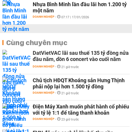
Nhựa Bình Minh lần đầu lãi hơn 1.200 tỷ
một năm
DOANH NGHIỆP
-
07:17 | 17/01/2026
Cùng chuyên mục
DatVietVAC lãi sau thuế 135 tỷ đồng nửa
đầu năm, dồn 6 concert vào cuối năm
DOANH NGHIỆP
-
21 giờ trước
Chủ tịch HĐQT Khoáng sản Hưng Thịnh
phải nộp lại hơn 1.500 tỷ đồng
DOANH NGHIỆP
-
21 giờ trước
Điện Máy Xanh muốn phát hành cổ phiếu
với tỷ lệ 1:1 để tăng thanh khoản
DOANH NGHIỆP
-
23 giờ trước