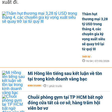
xuất đi.
Thâm hụt
thương mại 3,28
tỷ USD trong
tháng 4, các
chuyên gia kỳ
vọng xuất siêu
sẽ quay trở lại
từ quý III
THỜI SỰ
-
16:54 | 07/05/2026
Mi Hồng lên tiếng sau kết luận về tồn
tại trong kinh doanh vàng bạc
KINH DOANH
-
1 phút trước
Chuỗi phòng gym tại TP HCM bất ngờ
đóng cửa tất cả cơ sở, hàng trăm hội
viên bơ vơ