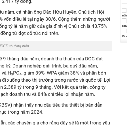
6.417 tỷ đồng.
ầu năm, cá nhân ông Đào Hữu Huyền, Chủ tịch Hội
% vốn điều lệ tại ngày 30/6. Cộng thêm những người
ng tỷ lệ nắm giữ của gia đình vị Chủ tịch là 40,75%
đồng từ đợt cổ tức nói trên.
ĐHĐCĐ thường niên.
 kế 9 tháng đầu năm, doanh thu thuần của DGC đạt
ng kỳ. Doanh nghiệp giải trình, ba quý đầu năm,
 và H
PO
, giảm 39%; WPA giảm 38% và phân bón
3
4
 đi xuống theo thị trường trong nước và quốc tế. Lợi
.389 tỷ trong 9 tháng. Với kết quả trên, công ty
oạch doanh thu và 84% chỉ tiêu lợi nhuận năm.
V) nhận thấy nhu cầu tiêu thụ thiết bị bán dẫn
phục trong năm 2024.
 dẫn, các chuyên gia cho rằng đây sẽ là một trong yếu