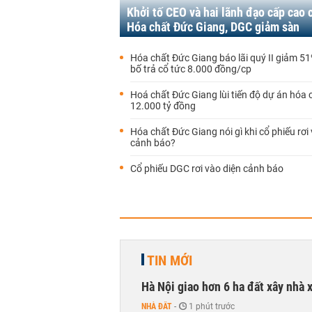
Khởi tố CEO và hai lãnh đạo cấp cao 
Hóa chất Đức Giang, DGC giảm sàn
Hóa chất Đức Giang báo lãi quý II giảm 5
bố trả cổ tức 8.000 đồng/cp
Hoá chất Đức Giang lùi tiến độ dự án hóa 
12.000 tỷ đồng
Hóa chất Đức Giang nói gì khi cổ phiếu rơi
cảnh báo?
Cổ phiếu DGC rơi vào diện cảnh báo
TIN MỚI
Hà Nội giao hơn 6 ha đất xây nhà 
NHÀ ĐẤT
-
1 phút trước