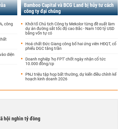
của
Bamboo Capital và BCG Land bị hủy tư cách
công ty đại chúng
1%, công
Khởi tố Chủ tịch Công ty Mekolor từng đề xuất làm
dự án đường sắt tốc độ cao Bắc - Nam 100 tỷ USD
bằng vốn tự có
chất
Hoá chất Đức Giang công bố hai ứng viên HĐQT, cổ
phiếu DGC tăng trần
 vào diện
Doanh nghiệp 'họ FPT' chốt ngày nhận cổ tức
10.000 đồng/cp
PNJ triệu tập họp bất thường, dự kiến điều chỉnh kế
hoạch kinh doanh 2026
xã hội nghìn tỷ đồng