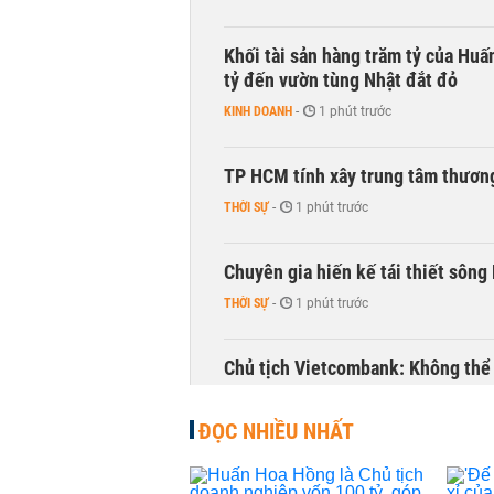
Khối tài sản hàng trăm tỷ của Huấ
tỷ đến vườn tùng Nhật đắt đỏ
KINH DOANH
-
1 phút trước
TP HCM tính xây trung tâm thương
THỜI SỰ
-
1 phút trước
Chuyên gia hiến kế tái thiết sông
THỜI SỰ
-
1 phút trước
Chủ tịch Vietcombank: Không thể q
TÀI CHÍNH
-
1 phút trước
ĐỌC NHIỀU NHẤT
Hàng trăm người sập bẫy nhà ở xã 