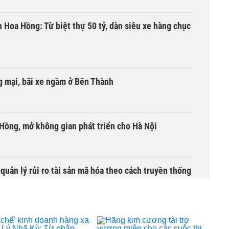
n Hoa Hồng: Từ biệt thự 50 tỷ, dàn siêu xe hàng chục
 mại, bãi xe ngầm ở Bến Thành
 Hồng, mở không gian phát triển cho Hà Nội
uản lý rủi ro tài sản mã hóa theo cách truyền thống
hội và 4 dự án 'ma' ở TP HCM