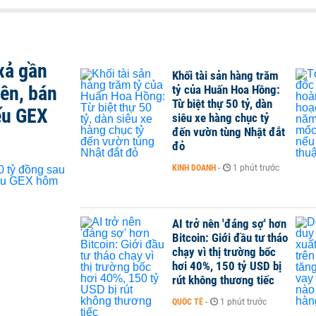
xả gần
Khối tài sản hàng trăm
iên, bán
tỷ của Huấn Hoa Hồng:
Từ biệt thự 50 tỷ, dàn
ếu GEX
siêu xe hàng chục tỷ
đến vườn tùng Nhật đắt
đỏ
KINH DOANH
-
1 phút trước
AI trở nên 'đáng sợ' hơn
Bitcoin: Giới đầu tư tháo
chạy vì thị trường bốc
hơi 40%, 150 tỷ USD bị
rút không thương tiếc
QUỐC TẾ
-
1 phút trước