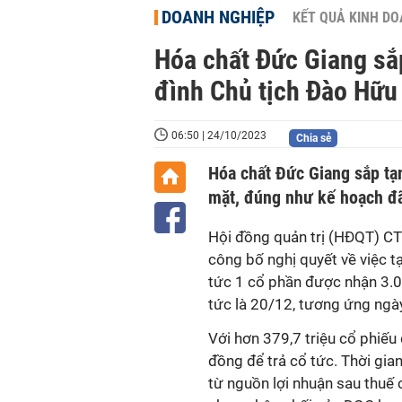
DOANH NGHIỆP
KẾT QUẢ KINH D
Hóa chất Đức Giang sắp
đình Chủ tịch Đào Hữu
06:50 | 24/10/2023
Chia sẻ
Hóa chất Đức Giang sắp t
mặt, đúng như kế hoạch đ
Hội đồng quản trị (HĐQT) C
công bố nghị quyết về việc tạ
tức 1 cổ phần được nhận 3.00
tức là 20/12, tương ứng ng
Với hơn 379,7 triệu cổ phiếu 
đồng để trả cổ tức. Thời g
từ nguồn lợi nhuận sau thuế ch