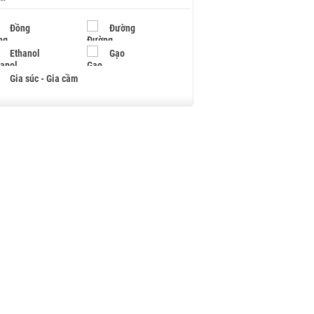
Đồng
Đường
Ethanol
Gạo
Gia súc - Gia cầm
Giấy
Gỗ
Hạt điều
Hồ tiêu - Hạt tiêu
Khí đốt
Kim loại khác
Mắc ca
Muối
Ngũ cốc
Nhựa - Hạt nhựa
Palladium
Phân bón