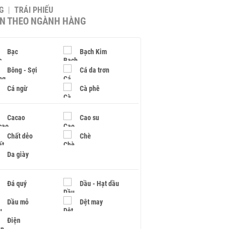
G
TRÁI PHIẾU
IN THEO NGÀNH HÀNG
Bạc
Bạch Kim
Bông - Sợi
Cá da trơn
Cá ngừ
Cà phê
Cacao
Cao su
Chất dẻo
Chè
Da giày
Đá quý
Dầu - Hạt dầu
Dầu mỏ
Dệt may
Điện