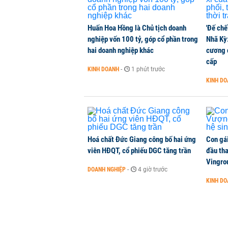
NHÀ ĐẤT
-
1 phút trước
Huấn Hoa Hồng là Chủ tịch doanh
'Đế chế
Tổng Bí thư, Chủ tịch nước: Làm r
nghiệp vốn 100 tỷ, góp cổ phần trong
Nhã Kỳ:
THỜI SỰ
-
1 phút trước
hai doanh nghiệp khác
cương đ
cấp
KINH DOANH
-
1 phút trước
Quảng Ninh tính chi 80.000 tỷ đồ
KINH D
THỜI SỰ
-
1 phút trước
Hoá chất Đức Giang công bố hai ứng
Con gá
viên HĐQT, cổ phiếu DGC tăng trần
đầu tha
Vingro
DOANH NGHIỆP
-
4 giờ trước
KINH D