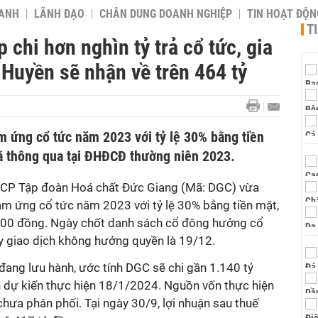
OANH
LÃNH ĐẠO
CHÂN DUNG DOANH NGHIỆP
TIN HOẠT ĐỘN
T
 chi hơn nghìn tỷ trả cổ tức, gia
 Huyền sẽ nhận về trên 464 tỷ
ạm ứng cổ tức năm 2023 với tỷ lệ 30% bằng tiền
ã thông qua tại ĐHĐCĐ thường niên 2023.
TCP Tập đoàn Hoá chất Đức Giang (Mã: DGC) vừa
m ứng cổ tức năm 2023 với tỷ lệ 30% bằng tiền mặt,
0 đồng. Ngày chốt danh sách cổ đông hưởng cổ
ày giao dịch không hưởng quyền là 19/12.
đang lưu hành, ước tính DGC sẽ chi gần 1.140 tỷ
ian dự kiến thực hiện 18/1/2024. Nguồn vốn thực hiện
ưa phân phối. Tại ngày 30/9, lợi nhuận sau thuế