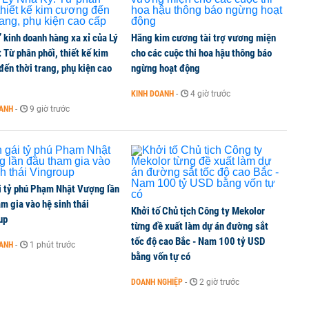
’ kinh doanh hàng xa xỉ của Lý
Hãng kim cương tài trợ vương miện
õ trách nhiệm khi dự án chậm tiến độ, đội vốn
 Từ phân phối, thiết kế kim
cho các cuộc thi hoa hậu thông báo
ến thời trang, phụ kiện cao
ngừng hoạt động
KINH DOANH
-
4 giờ trước
ng làm đường sắt kết nối Trung Quốc
OANH
-
9 giờ trước
i tỷ phú Phạm Nhật Vượng lần
m gia vào hệ sinh thái
Khởi tố Chủ tịch Công ty Mekolor
up
từng đề xuất làm dự án đường sắt
tốc độ cao Bắc - Nam 100 tỷ USD
OANH
-
1 phút trước
bằng vốn tự có
DOANH NGHIỆP
-
2 giờ trước