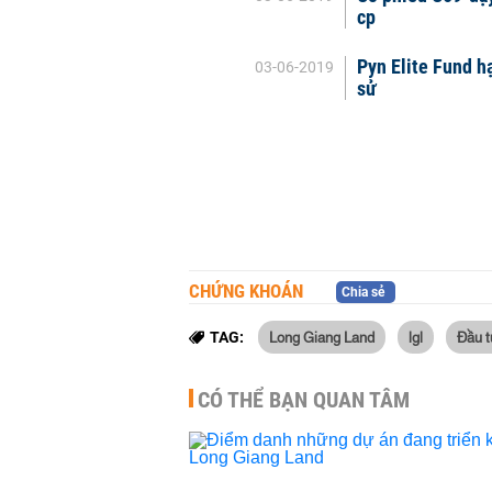
cp
Pyn Elite Fund hạ
03-06-2019
sử
CHỨNG KHOÁN
Chia sẻ
Long Giang Land
lgl
Đầu t
TAG:
CÓ THỂ BẠN QUAN TÂM