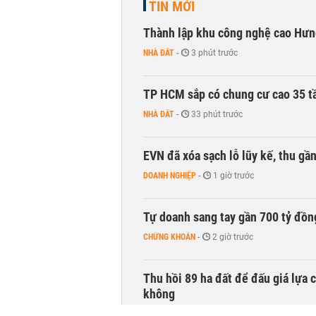
TIN MỚI
Thành lập khu công nghệ cao Hưn
NHÀ ĐẤT
-
3 phút trước
TP HCM sắp có chung cư cao 35 tầ
NHÀ ĐẤT
-
33 phút trước
EVN đã xóa sạch lỗ lũy kế, thu g
DOANH NGHIỆP
-
1 giờ trước
Tự doanh sang tay gần 700 tỷ đồn
CHỨNG KHOÁN
-
2 giờ trước
Thu hồi 89 ha đất để đấu giá lựa 
không
NHÀ ĐẤT
-
2 giờ trước