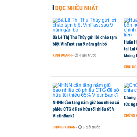
ĐỌC NHIỀU NHẤT
Dòng tiền ngoại bất ngờ trở lại T
CHỨNG KHOÁN
-
2 giờ trước
Bà Lê Thị Thu Thủy gửi lời chào tạm
Huấn H
Kiến nghị đưa người bán hàng onl
biệt VinFast sau 9 năm gắn bó
tại Lai
THỜI SỰ
-
2 giờ trước
không t
KINH DOANH
-
4 giờ trước
KINH D
TikToker Khánh Sky, Vua Quạt, Hồ
KINH DOANH
-
2 giờ trước
Chứng 
NHNN cần tăng nắm giữ bao nhiêu cổ
tức nga
phiếu CTG để sở hữu tối thiểu 65%
VietinBank?
CHỨNG 
CHỨNG KHOÁN
-
6 giờ trước