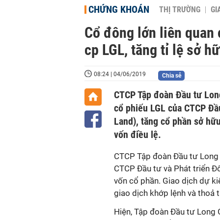
CHỨNG KHOÁN
THỊ TRƯỜNG
GI
Cổ đông lớn liên quan
cp LGL, tăng tỉ lệ sở h
08:24 | 04/06/2019
Chia sẻ
CTCP Tập đoàn Đầu tư Long
cổ phiếu LGL của CTCP Đầu
Land), tăng cổ phần sở hữ
vốn điều lệ.
CTCP Tập đoàn Đầu tư Long 
CTCP Đầu tư và Phát triển Đ
vốn cổ phần. Giao dịch dự k
giao dịch khớp lệnh và thoả 
Hiện, Tập đoàn Đầu tư Long G