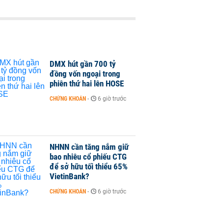
DMX hút gần 700 tỷ
đồng vốn ngoại trong
phiên thứ hai lên HOSE
CHỨNG KHOÁN
-
6 giờ trước
NHNN cần tăng nắm giữ
bao nhiêu cổ phiếu CTG
để sở hữu tối thiểu 65%
VietinBank?
CHỨNG KHOÁN
-
6 giờ trước