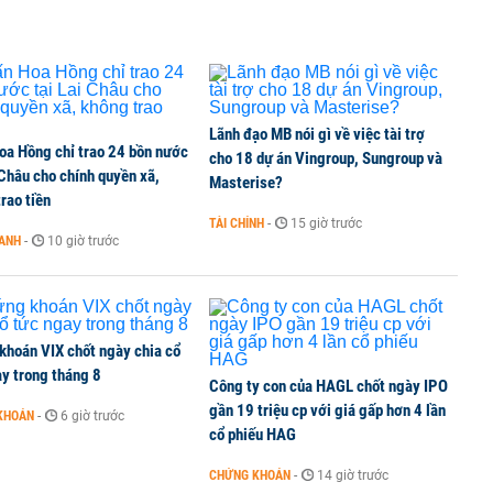
TCK, ai đã mua vào?
Lãnh đạo MB nói gì về việc tài trợ
oa Hồng chỉ trao 24 bồn nước
ine, lao động công trình đóng BHXH bắt buộc
cho 18 dự án Vingroup, Sungroup và
 Châu cho chính quyền xã,
Masterise?
rao tiền
TÀI CHÍNH
-
15 giờ trước
OANH
-
10 giờ trước
 Văn Khoa bị khởi tố
khoán VIX chốt ngày chia cổ
y trong tháng 8
Công ty con của HAGL chốt ngày IPO
gần 19 triệu cp với giá gấp hơn 4 lần
KHOÁN
-
6 giờ trước
cổ phiếu HAG
CHỨNG KHOÁN
-
14 giờ trước