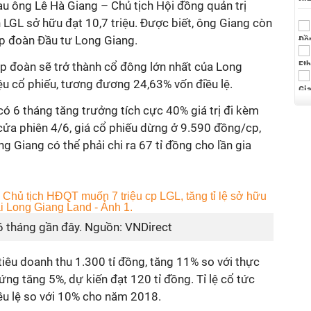
sau ông Lê Hà Giang – Chủ tịch Hội đồng quản trị
 LGL sở hữu đạt 10,7 triệu. Được biết, ông Giang còn
ập đoàn Đầu tư Long Giang.
ập đoàn sẽ trở thành cổ đông lớn nhất của Long
ệu cổ phiếu, tương đương 24,63% vốn điều lệ.
có 6 tháng tăng trưởng tích cực 40% giá trị đi kèm
cửa phiên 4/6, giá cổ phiếu dừng ở 9.590 đồng/cp,
g Giang có thể phải chi ra 67 tỉ đồng cho lần gia
 6 tháng gần đây. Nguồn: VNDirect
iêu doanh thu 1.300 tỉ đồng, tăng 11% so với thực
g tăng 5%, dự kiến đạt 120 tỉ đồng. Tỉ lệ cổ tức
u lệ so với 10% cho năm 2018.