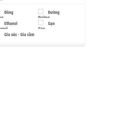
Đồng
Đường
Ethanol
Gạo
Gia súc - Gia cầm
Giấy
Gỗ
Hạt điều
Hồ tiêu - Hạt tiêu
Khí đốt
Kim loại khác
Mắc ca
Muối
Ngũ cốc
Nhựa - Hạt nhựa
Palladium
Phân bón