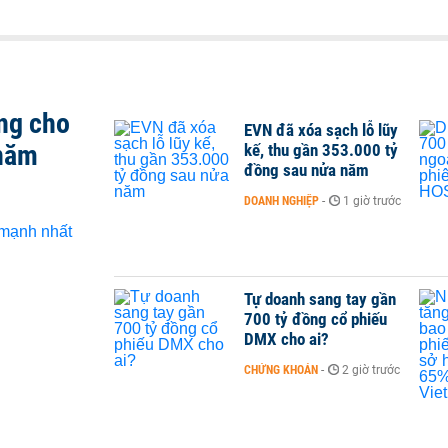
ng cho
EVN đã xóa sạch lỗ lũy
 năm
kế, thu gần 353.000 tỷ
đồng sau nửa năm
DOANH NGHIỆP
-
1 giờ trước
Tự doanh sang tay gần
700 tỷ đồng cổ phiếu
DMX cho ai?
CHỨNG KHOÁN
-
2 giờ trước