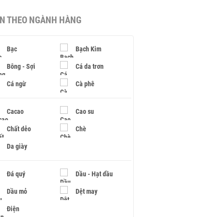
IN THEO NGÀNH HÀNG
Bạc
Bạch Kim
Bông - Sợi
Cá da trơn
Cá ngừ
Cà phê
Cacao
Cao su
Chất dẻo
Chè
Da giày
Đá quý
Dầu - Hạt dầu
Dầu mỏ
Dệt may
Điện