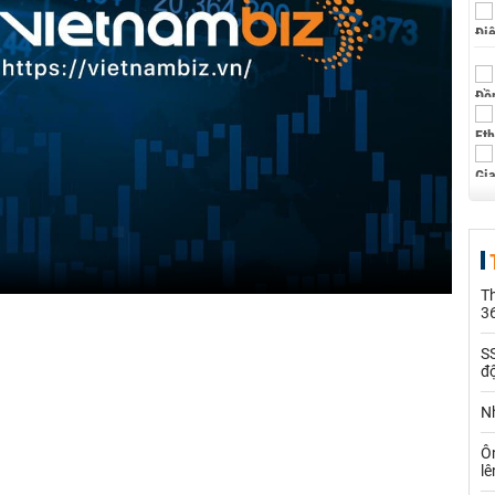
Th
36
SS
đ
Nh
Ô
l