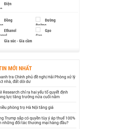
Điện
Đồng
Đường
Ethanol
Gạo
Gia súc - Gia cầm
Giấy
Gỗ
TIN MỚI NHẤT
Hạt điều
Hồ tiêu - Hạt tiêu
anh tra Chính phủ đề nghị Hải Phòng xử lý
Khí đốt
3 nhà, đất dôi dư
I Research chỉ ra hai yếu tố quyết định
Kim loại khác
Mắc ca
ộng lực tăng trưởng nửa cuối năm
Muối
Ngũ cốc
iều phòng trọ Hà Nội tăng giá
Nhựa - Hạt nhựa
ng Trump sắp có quyền tùy ý áp thuế 100%
ên những đối tác thương mại hàng đầu?