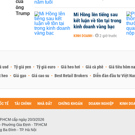
của
ông
Trump
Mi Hồng lên tiếng sau
kết luận về tồn tại trong
kinh doanh vàng bạc
KINH DOANH
-
2 giờ trước
á usd
Tỷ giá yen
Tỷ giá euro
Giá heo hơi
Giá cà phê
Giá tiêu hôm n
t heo
Giá gạo
Giá cao su
Best Retail Brokers
Diễn đàn đầu tư Việt N
ỐC TẾ
TÀI CHÍNH
NHÀ ĐẤT
CHỨNG KHOÁN
DOANH NGHIỆP
KINH DO
P.HCM cấp ngày 20/3/2026
 - Phường Gia Định - TP.HCM
 Ba Đình - TP. Hà Nội