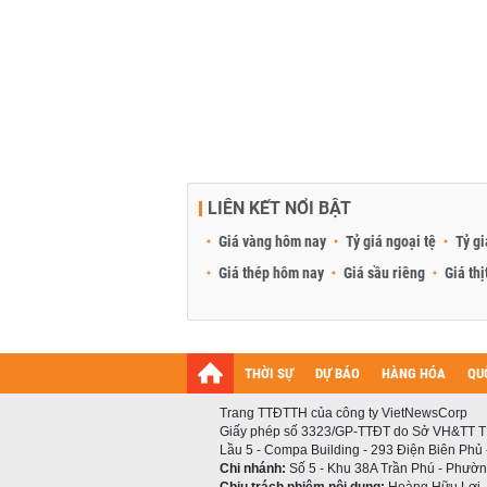
LIÊN KẾT NỔI BẬT
Giá vàng hôm nay
Tỷ giá ngoại tệ
Tỷ gi
Giá thép hôm nay
Giá sầu riêng
Giá thị
THỜI SỰ
DỰ BÁO
HÀNG HÓA
QU
Trang TTĐTTH của công ty VietNewsCorp
Giấy phép số 3323/GP-TTĐT do Sở VH&TT T
Lầu 5 - Compa Building - 293 Điện Biên Phủ
Chi nhánh:
Số 5 - Khu 38A Trần Phú - Phường