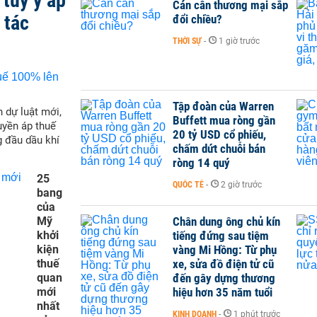
tùy ý áp
Cán cân thương mại sắp
 tác
đổi chiều?
THỜI SỰ
-
1 giờ trước
Tập đoàn của Warren
 dự luật mới,
Buffett mua ròng gần
yền áp thuế
20 tỷ USD cổ phiếu,
g đầu dầu khí
chấm dứt chuỗi bán
ròng 14 quý
25
QUỐC TẾ
-
2 giờ trước
bang
của
Mỹ
Chân dung ông chủ kín
khởi
tiếng đứng sau tiệm
kiện
vàng Mi Hồng: Từ phụ
thuế
xe, sửa đồ điện tử cũ
quan
đến gây dựng thương
mới
hiệu hơn 35 năm tuổi
nhất
KINH DOANH
-
1 phút trước