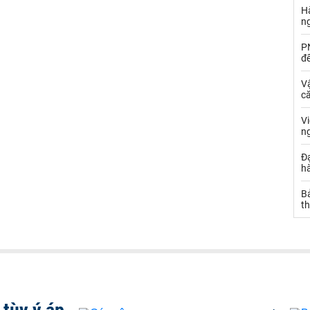
Hà
n
PN
đ
Vậ
că
V
n
Đạ
hà
Bả
th