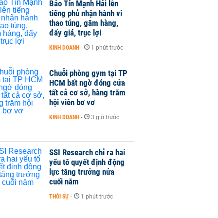
Bảo Tín Mạnh Hải lên
tiếng phủ nhận hành vi
thao túng, găm hàng,
đẩy giá, trục lợi
KINH DOANH
-
1 phút trước
Chuỗi phòng gym tại TP
HCM bất ngờ đóng cửa
tất cả cơ sở, hàng trăm
hội viên bơ vơ
KINH DOANH
-
3 giờ trước
SSI Research chỉ ra hai
yếu tố quyết định động
lực tăng trưởng nửa
cuối năm
THỜI SỰ
-
1 phút trước