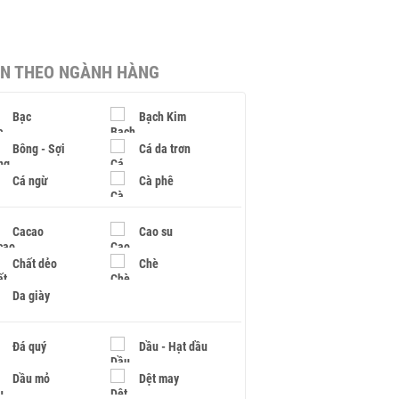
IN THEO NGÀNH HÀNG
Bạc
Bạch Kim
Bông - Sợi
Cá da trơn
Cá ngừ
Cà phê
Cacao
Cao su
Chất dẻo
Chè
Da giày
Đá quý
Dầu - Hạt dầu
Dầu mỏ
Dệt may