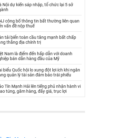
Palladium
Phân bón
 Nội dự kiến sáp nhập, tổ chức lại 5 sở
gành
Rau - Củ -Quả
Sắt thép
J công bố thông tin bất thường liên quan
Sữa
ến vấn đề nộp thuế
n tải biển toàn cầu tăng mạnh bất chấp
ng thẳng địa chính trị
Than
Thức ăn chăn nuôi
iệt Nam là điểm đến hấp dẫn với doanh
Thủy hải sản khác
Tôm
ghiệp bán dẫn hàng đầu của Mỹ
Vàng
i biểu Quốc hội lo xung đột lợi ích khi ngân
ng quản lý tài sản đảm bảo trái phiếu
VLXD khác
Xăng dầu
o Tín Mạnh Hải lên tiếng phủ nhận hành vi
ao túng, găm hàng, đẩy giá, trục lợi
Xi măng - Clynker