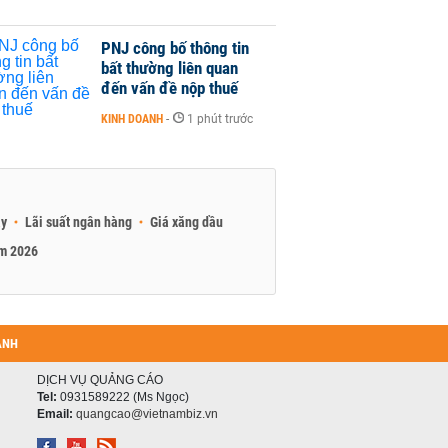
PNJ công bố thông tin
bất thường liên quan
đến vấn đề nộp thuế
KINH DOANH
-
1 phút trước
ay
Lãi suất ngân hàng
Giá xăng dầu
am 2026
ANH
DỊCH VỤ QUẢNG CÁO
Tel:
0931589222 (Ms Ngọc)
Email:
quangcao@vietnambiz.vn