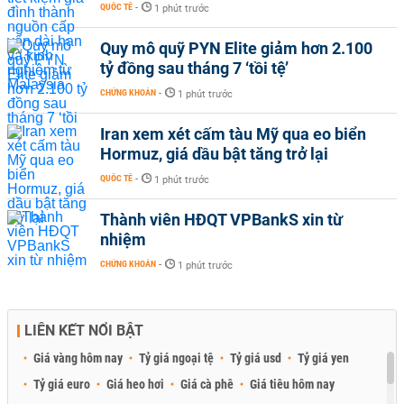
QUỐC TẾ
-
1 phút trước
Quy mô quỹ PYN Elite giảm hơn 2.100
tỷ đồng sau tháng 7 ‘tồi tệ’
CHỨNG KHOÁN
-
1 phút trước
Iran xem xét cấm tàu Mỹ qua eo biển
Hormuz, giá dầu bật tăng trở lại
QUỐC TẾ
-
1 phút trước
Thành viên HĐQT VPBankS xin từ
nhiệm
CHỨNG KHOÁN
-
1 phút trước
LIÊN KẾT NỔI BẬT
Giá vàng hôm nay
Tỷ giá ngoại tệ
Tỷ giá usd
Tỷ giá yen
Tỷ giá euro
Giá heo hơi
Giá cà phê
Giá tiêu hôm nay