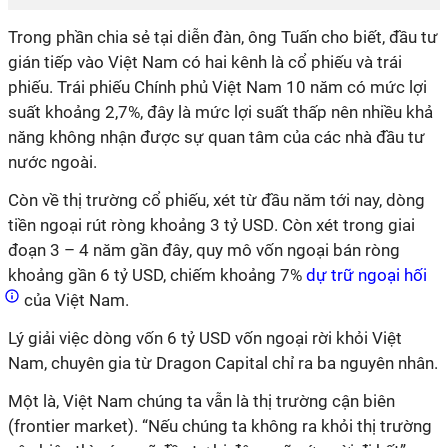
Trong phần chia sẻ tại diễn đàn, ông Tuấn cho biết, đ
ầu tư
gián tiếp vào Việt Nam có hai kênh là cổ phiếu và trái
phiếu. Trái phiếu Chính phủ Việt Nam 10 năm có mức lợi
suất khoảng 2,7%, đây là mức lợi suất thấp nên nhiều khả
năng không nhận được sự quan tâm của các nhà đầu tư
nước ngoài.
Còn về thị trường cổ phiếu
,
xét từ đầu năm tới nay, dòng
tiền ngoại rút ròng khoảng 3 tỷ USD
. C
òn xét trong giai
đoạn 3 – 4 năm gần đây
,
quy mô vốn ngoại bán ròng
khoảng gần 6 tỷ USD, chiếm khoảng 7%
dự trữ ngoại hối
của
Việt Nam.
Lý giải việc dòng vốn 6 tỷ USD vốn ngoại rời khỏi Việt
Nam, chuyên gia từ Dragon Capital chỉ ra ba nguyên nhân.
Một là, Việt Nam chúng ta vẫn là thị trường cận biên
(frontier market)
.
“
N
ếu chúng ta không ra khỏi thị trường