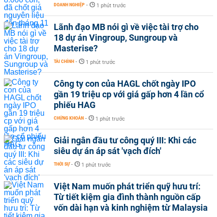
DOANH NGHIỆP
-
1 phút trước
Lãnh đạo MB nói gì về việc tài trợ cho
18 dự án Vingroup, Sungroup và
Masterise?
TÀI CHÍNH
-
1 phút trước
Công ty con của HAGL chốt ngày IPO
gần 19 triệu cp với giá gấp hơn 4 lần cổ
phiếu HAG
CHỨNG KHOÁN
-
1 phút trước
Giải ngân đầu tư công quý III: Khi các
siêu dự án áp sát 'vạch đích'
THỜI SỰ
-
1 phút trước
Việt Nam muốn phát triển quỹ hưu trí:
Từ tiết kiệm gia đình thành nguồn cấp
vốn dài hạn và kinh nghiệm từ Malaysia