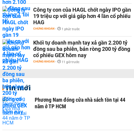
Công ty con của HAGL chốt ngày IPO gần
19 triệu cp với giá gấp hơn 4 lần cổ phiếu
HAG
CHỨNG KHOÁN
-
1 phút trước
Khối tự doanh mạnh tay xả gần 2.200 tỷ
đồng sau ba phiên, bán ròng 200 tỷ đồng
cổ phiếu GEX hôm nay
CHỨNG KHOÁN
-
11 giờ trước
Tin mới
Phương Nam đóng cửa nhà sách tồn tại 44
năm ở TP HCM