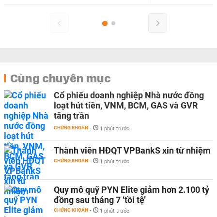
Cùng chuyên mục
Cổ phiếu doanh nghiệp Nhà nước đồng
loạt hút tiền, VNM, BCM, GAS và GVR
tăng trần
CHỨNG KHOÁN
-
1 phút trước
Thành viên HĐQT VPBankS xin từ nhiệm
CHỨNG KHOÁN
-
1 phút trước
Quy mô quỹ PYN Elite giảm hơn 2.100 tỷ
đồng sau tháng 7 ‘tồi tệ’
CHỨNG KHOÁN
-
1 phút trước