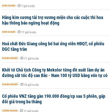
KINH DOANH
-
7 giờ trước
Hãng kim cương tài trợ vương miện cho các cuộc thi hoa
hậu thông báo ngừng hoạt động
KINH DOANH
-
17 giờ trước
Hoá chất Đức Giang công bố hai ứng viên HĐQT, cổ phiếu
DGC tăng trần
DOANH NGHIỆP
-
17 giờ trước
Khởi tố Chủ tịch Công ty Mekolor từng đề xuất làm dự án
đường sắt tốc độ cao Bắc - Nam 100 tỷ USD bằng vốn tự có
DOANH NGHIỆP
-
16 giờ trước
Cổ phiếu VNZ tăng gần 190.000 đồng/cp sau 5 phiên, gấp
đôi giá trong ba tháng
CHỨNG KHOÁN
-
17 giờ trước