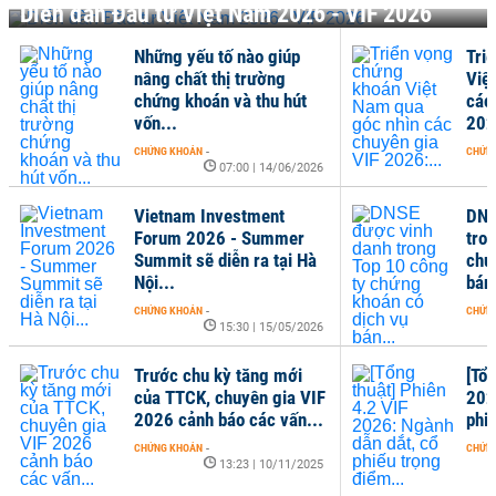
Diễn đàn Đầu tư Việt Nam 2026 - VIF 2026
Những yếu tố nào giúp
Tri
nâng chất thị trường
Việ
chứng khoán và thu hút
các
vốn...
202
CHỨNG KHOÁN
-
CHỨN
07:00 | 14/06/2026
Vietnam Investment
DNS
Forum 2026 - Summer
tro
Summit sẽ diễn ra tại Hà
chứ
Nội...
bán.
CHỨNG KHOÁN
-
CHỨN
15:30 | 15/05/2026
Trước chu kỳ tăng mới
[Tổn
của TTCK, chuyên gia VIF
202
2026 cảnh báo các vấn...
phi
CHỨNG KHOÁN
-
CHỨN
13:23 | 10/11/2025