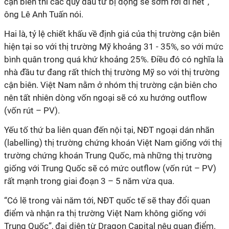
cận biên thì các quỹ đầu tư bị động sẽ sớm rời đi hết”
,
ông Lê Anh Tuấn nói.
Hai là, tỷ lệ chiết khấu về định giá của thị trường cận biên
hiện tại so với thị trường Mỹ khoảng 31 - 35%, so với mức
bình quân trong quá khứ khoảng 25%. Điều đó có nghĩa là
nhà đầu tư đang rất thích thị trường Mỹ so với thị trường
cận biên.
Việt Nam
nằm ở nhóm thị trường cận biên cho
nên tất nhiên dòng vốn ngoại sẽ có xu hướng outflow
(vốn rút – PV)
.
Yếu tố thứ ba liên quan đến nội tại, NĐT ngoại dán nhãn
(labelling) thị trường chứng khoán Việt Nam giống với thị
trường chứng khoán Trung Quốc, mà những thị trường
giống với Trung Quốc sẽ có mức outflow
(vốn rút – PV)
rất mạnh trong giai đoạn 3 – 5 năm vừa qua.
“
Có lẽ trong vài năm tới, NĐT quốc tế sẽ thay đổi quan
điểm và nhận ra thị trường Việt Nam không giống với
Trung Quốc”
, đại diện từ Dragon Capital nêu quan điểm.