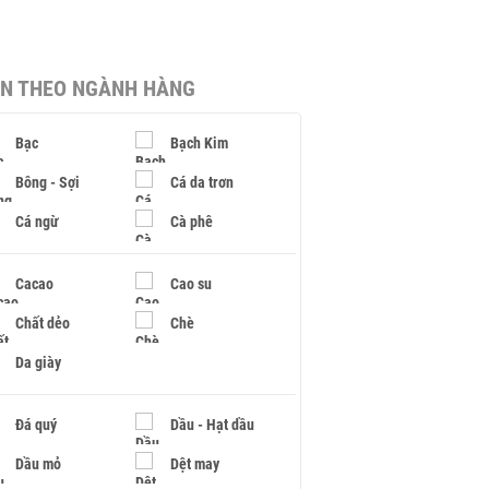
IN THEO NGÀNH HÀNG
Bạc
Bạch Kim
Bông - Sợi
Cá da trơn
Cá ngừ
Cà phê
Cacao
Cao su
Chất dẻo
Chè
Da giày
Đá quý
Dầu - Hạt dầu
Dầu mỏ
Dệt may