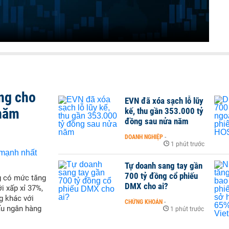
ng cho
EVN đã xóa sạch lỗ lũy
 năm
kế, thu gần 353.000 tỷ
đồng sau nửa năm
DOANH NGHIỆP
-
1 phút trước
Tự doanh sang tay gần
700 tỷ đồng cổ phiếu
g có mức tăng
DMX cho ai?
i xấp xỉ 37%,
g khác với
CHỨNG KHOÁN
-
ấu ngân hàng
1 phút trước