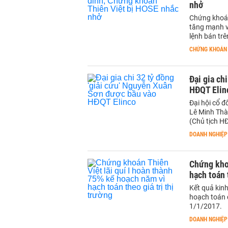
nhở
Chứng khoán
tăng mạnh và
lệnh bán trê
CHỨNG KHOÁN
Đại gia ch
HĐQT Elin
Đại hội cổ 
Lê Minh Thà
(Chủ tịch H
DOANH NGHIỆP
Chứng khoá
hạch toán 
Kết quả kinh
hoạch toán c
1/1/2017.
DOANH NGHIỆP