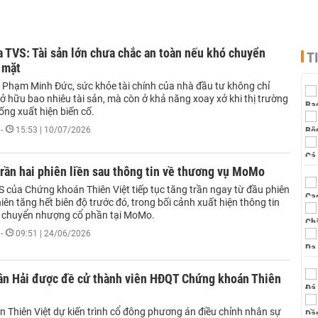
 TVS: Tài sản lớn chưa chắc an toàn nếu khó chuyển
T
 mặt
 Phạm Minh Đức, sức khỏe tài chính của nhà đầu tư không chỉ
ở hữu bao nhiêu tài sản, mà còn ở khả năng xoay xở khi thị trường
ng xuất hiện biến cố.
-
15:53 | 10/07/2026
rần hai phiên liền sau thông tin về thương vụ MoMo
S của Chứng khoán Thiên Việt tiếp tục tăng trần ngay từ đầu phiên
iên tăng hết biên độ trước đó, trong bối cảnh xuất hiện thông tin
 chuyển nhượng cổ phần tại MoMo.
-
09:51 | 24/06/2026
ân Hải được đề cử thành viên HĐQT Chứng khoán Thiên
 Thiên Việt dự kiến trình cổ đông phương án điều chỉnh nhân sự