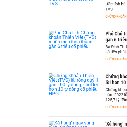
Ước tính bà 
TVS.
CHỨNG KHOÁN
Phó Chủ t
gần 6 triệ
Bà Đinh Thị
số tiền phải
CHỨNG KHOÁN
Chứng khoá
lời hơn 10
Chứng khoán 
năm 2022 lỗ 
125,7 tỷ đồn
CHỨNG KHOÁN
'Xả hàng' 