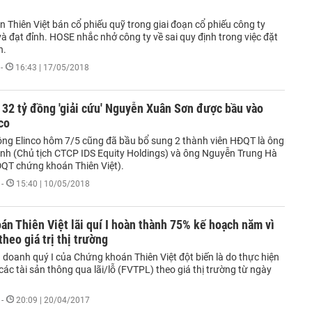
 Thiên Việt bán cổ phiếu quỹ trong giai đoạn cổ phiếu công ty
 đạt đỉnh. HOSE nhắc nhở công ty về sai quy định trong việc đặt
n.
-
16:43 | 17/05/2018
i 32 tỷ đồng 'giải cứu' Nguyễn Xuân Sơn được bầu vào
co
đông Elinco hôm 7/5 cũng đã bầu bổ sung 2 thành viên HĐQT là ông
nh (Chủ tịch CTCP IDS Equity Holdings) và ông Nguyễn Trung Hà
ĐQT chứng khoán Thiên Việt).
-
15:40 | 10/05/2018
n Thiên Việt lãi quí I hoàn thành 75% kế hoạch năm vì
theo giá trị thị trường
 doanh quý I của Chứng khoán Thiên Việt đột biến là do thực hiện
ác tài sản thông qua lãi/lỗ (FVTPL) theo giá thị trường từ ngày
-
20:09 | 20/04/2017