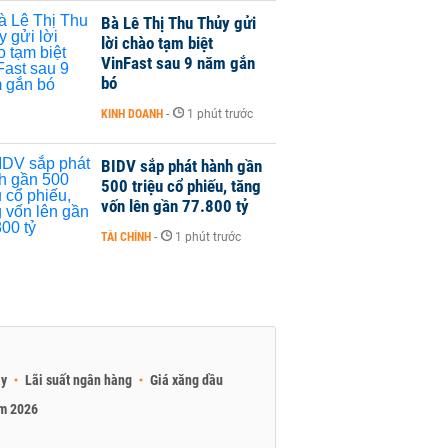
Bà Lê Thị Thu Thủy gửi
lời chào tạm biệt
VinFast sau 9 năm gắn
bó
KINH DOANH
-
1 phút trước
BIDV sắp phát hành gần
500 triệu cổ phiếu, tăng
vốn lên gần 77.800 tỷ
TÀI CHÍNH
-
1 phút trước
ay
Lãi suất ngân hàng
Giá xăng dầu
am 2026