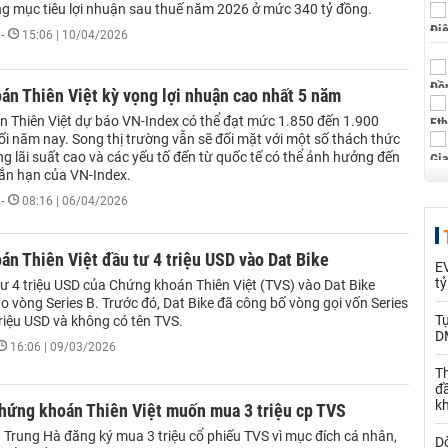
ng mục tiêu lợi nhuận sau thuế năm 2026 ở mức 340 tỷ đồng.
-
15:06 | 10/04/2026
n Thiên Việt kỳ vọng lợi nhuận cao nhất 5 năm
 Thiên Việt dự báo VN-Index có thể đạt mức 1.850 đến 1.900
ối năm nay. Song thị trường vẫn sẽ đối mặt với một số thách thức
g lãi suất cao và các yếu tố đến từ quốc tế có thể ảnh hưởng đến
gắn hạn của VN-Index.
-
08:16 | 06/04/2026
n Thiên Việt đầu tư 4 triệu USD vào Dat Bike
EV
t
ư 4 triệu USD của Chứng khoán Thiên Việt (TVS) vào Dat Bike
o vòng Series B. Trước đó, Dat Bike đã công bố vòng gọi vốn Series
T
 triệu USD và không có tên TVS.
D
16:06 | 09/03/2026
Th
đ
k
Chứng khoán Thiên Việt muốn mua 3 triệu cp TVS
Trung Hà đăng ký mua 3 triệu cổ phiếu TVS vì mục đích cá nhân,
Dò