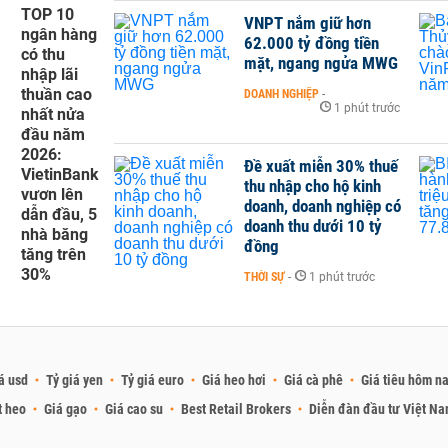
TOP 10
VNPT nắm giữ hơn
ngân hàng
62.000 tỷ đồng tiền
có thu
mặt, ngang ngửa MWG
nhập lãi
thuần cao
DOANH NGHIỆP
-
1 phút trước
nhất nửa
đầu năm
2026:
Đề xuất miễn 30% thuế
VietinBank
thu nhập cho hộ kinh
vươn lên
doanh, doanh nghiệp có
dẫn đầu, 5
doanh thu dưới 10 tỷ
nhà băng
đồng
tăng trên
30%
THỜI SỰ
-
1 phút trước
á usd
Tỷ giá yen
Tỷ giá euro
Giá heo hơi
Giá cà phê
Giá tiêu hôm n
t heo
Giá gạo
Giá cao su
Best Retail Brokers
Diễn đàn đầu tư Việt N