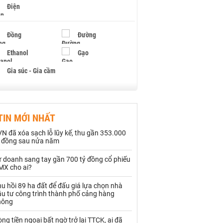
Điện
Đồng
Đường
Ethanol
Gạo
Gia súc - Gia cầm
Giấy
Gỗ
TIN MỚI NHẤT
Hạt điều
Hồ tiêu - Hạt tiêu
N đã xóa sạch lỗ lũy kế, thu gần 353.000
Khí đốt
ỷ đồng sau nửa năm
ự doanh sang tay gần 700 tỷ đồng cổ phiếu
Kim loại khác
Mắc ca
MX cho ai?
Muối
Ngũ cốc
u hồi 89 ha đất để đấu giá lựa chọn nhà
ầu tư công trình thành phố cảng hàng
Nhựa - Hạt nhựa
hông
ng tiền ngoại bất ngờ trở lại TTCK, ai đã