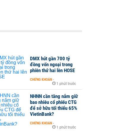
DMX hút gần 700 tỷ
đồng vốn ngoại trong
phiên thứ hai lên HOSE
CHỨNG KHOÁN
-
1 phút trước
NHNN cần tăng nắm giữ
bao nhiêu cổ phiếu CTG
để sở hữu tối thiểu 65%
VietinBank?
CHỨNG KHOÁN
-
1 phút trước