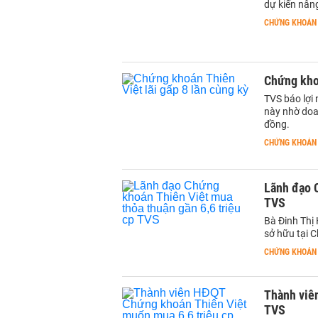
dự kiến nâng
CHỨNG KHOÁN
Chứng khoá
TVS báo lợi 
này nhờ doa
đồng.
CHỨNG KHOÁN
Lãnh đạo C
TVS
Bà Đinh Thị
sở hữu tại C
CHỨNG KHOÁN
Thành viê
TVS