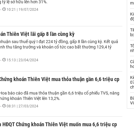
 tỷ lệ sở hữu lên hơn 31%.
m
-
10:21 | 19/07/2024
Ki
đ
T
n Thiên Việt lãi gấp 8 lần cùng kỳ
bị
nhuận sau thuế quý I đạt 224 tỷ đồng, gấp 8 lần cùng kỳ. Kết quả
T
nh thu tăng trưởng và khoản cổ tức cao bất thường 129,4 tỷ
n
-
15:13 | 23/04/2024
C
ho
Kế
hứng khoán Thiên Việt mua thỏa thuận gần 6,6 triệu cp
0
c
 Hoa báo cáo đã mua thỏa thuận gần 6,6 triệu cổ phiếu TVS, nâng
Bà
hứng khoán Thiên Việt lên 13,2%.
V
-
08:31 | 27/03/2024
n HĐQT Chứng khoán Thiên Việt muốn mua 6,6 triệu cp