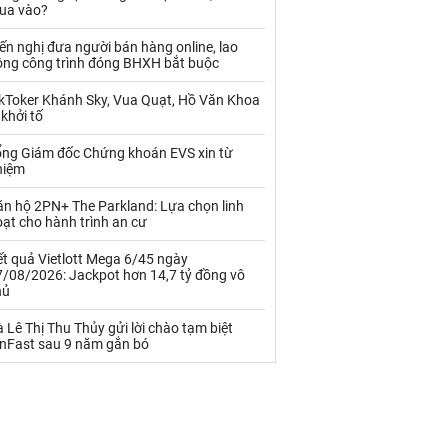
Palladium
Phân bón
ua vào?
Rau - Củ -Quả
Sắt thép
ến nghị đưa người bán hàng online, lao
ộng công trình đóng BHXH bắt buộc
Sữa
ikToker Khánh Sky, Vua Quạt, Hồ Văn Khoa
 khởi tố
Than
Thức ăn chăn nuôi
ổng Giám đốc Chứng khoán EVS xin từ
hiệm
Thủy hải sản khác
Tôm
ăn hộ 2PN+ The Parkland: Lựa chọn linh
Vàng
ạt cho hành trình an cư
t quả Vietlott Mega 6/45 ngày
VLXD khác
Xăng dầu
7/08/2026: Jackpot hơn 14,7 tỷ đồng vô
hủ
Xi măng - Clynker
 Lê Thị Thu Thủy gửi lời chào tạm biệt
inFast sau 9 năm gắn bó