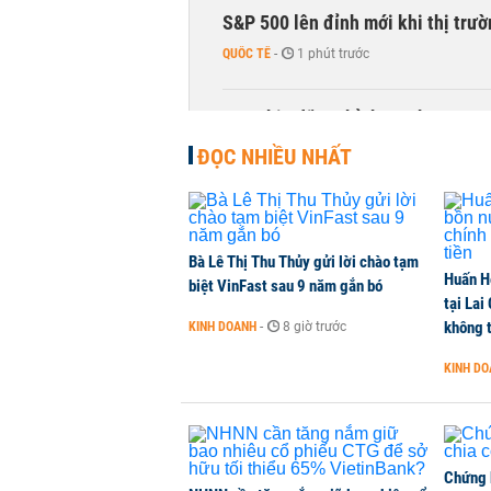
S&P 500 lên đỉnh mới khi thị trư
QUỐC TẾ
-
1 phút trước
Sau nhịp điều chỉnh mạnh, CTCK n
CHỨNG KHOÁN
-
1 phút trước
ĐỌC NHIỀU NHẤT
Bà Lê Thị Thu Thủy gửi lời chào tạm
Huấn H
biệt VinFast sau 9 năm gắn bó
tại Lai
không t
KINH DOANH
-
8 giờ trước
KINH D
Chứng 