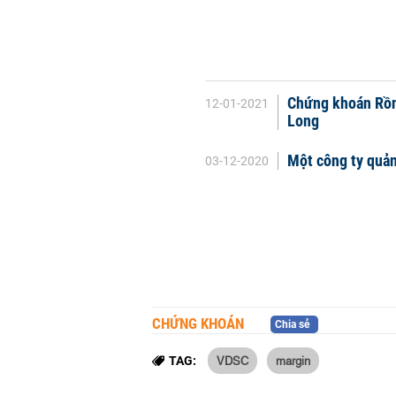
Chứng khoán Rồn
12-01-2021
Long
Một công ty quản
03-12-2020
CHỨNG KHOÁN
Chia sẻ
VDSC
margin
TAG: