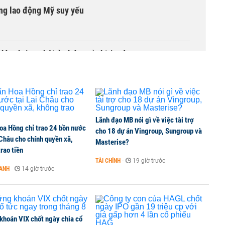
ờng lao động Mỹ suy yếu
hìn thấy cơ hội ở nhóm cổ phiếu nào?
Lãnh đạo MB nói gì về việc tài trợ
oa Hồng chỉ trao 24 bồn nước
cho 18 dự án Vingroup, Sungroup và
 Châu cho chính quyền xã,
Masterise?
rao tiền
TÀI CHÍNH
-
19 giờ trước
OANH
-
14 giờ trước
khoán VIX chốt ngày chia cổ