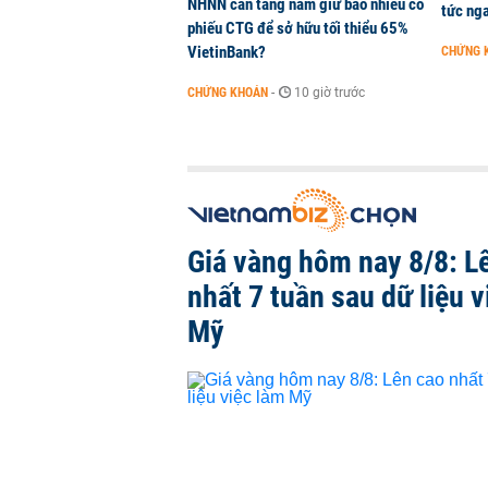
NHNN cần tăng nắm giữ bao nhiêu cổ
tức nga
phiếu CTG để sở hữu tối thiểu 65%
VietinBank?
CHỨNG 
CHỨNG KHOÁN
-
10 giờ trước
Giá vàng hôm nay 8/8: L
nhất 7 tuần sau dữ liệu v
Mỹ