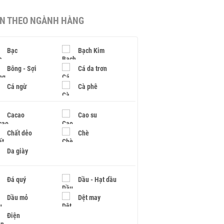
IN THEO NGÀNH HÀNG
Bạc
Bạch Kim
Bông - Sợi
Cá da trơn
Cá ngừ
Cà phê
Cacao
Cao su
Chất dẻo
Chè
Da giày
Đá quý
Dầu - Hạt dầu
Dầu mỏ
Dệt may
Điện