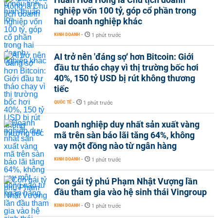
nghiệp vốn 100 tỷ, góp cổ phần trong
hai doanh nghiệp khác
KINH DOANH
-
1 phút trước
AI trở nên 'đáng sợ' hơn Bitcoin: Giới
đầu tư tháo chạy vì thị trường bốc hơi
40%, 150 tỷ USD bị rút không thương
tiếc
QUỐC TẾ
-
1 phút trước
Doanh nghiệp duy nhất sản xuất vàng
mã trên sàn báo lãi tăng 64%, không
vay một đồng nào từ ngân hàng
KINH DOANH
-
1 phút trước
Con gái tỷ phú Phạm Nhật Vượng lần
đầu tham gia vào hệ sinh thái Vingroup
KINH DOANH
-
1 phút trước