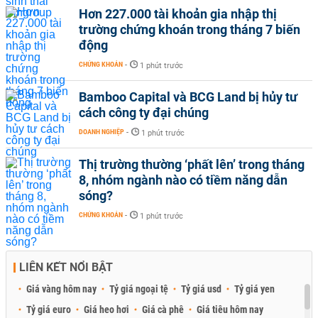
Hơn 227.000 tài khoản gia nhập thị
trường chứng khoán trong tháng 7 biến
động
CHỨNG KHOÁN
-
1 phút trước
Bamboo Capital và BCG Land bị hủy tư
cách công ty đại chúng
DOANH NGHIỆP
-
1 phút trước
Thị trường thường ‘phất lên’ trong tháng
8, nhóm ngành nào có tiềm năng dẫn
sóng?
CHỨNG KHOÁN
-
1 phút trước
LIÊN KẾT NỔI BẬT
Giá vàng hôm nay
Tỷ giá ngoại tệ
Tỷ giá usd
Tỷ giá yen
Tỷ giá euro
Giá heo hơi
Giá cà phê
Giá tiêu hôm nay