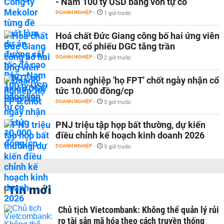
- Nam 100 tỷ USD bằng vốn tự có
DOANH NGHIỆP
-
1 giờ trước
Hoá chất Đức Giang công bố hai ứng viên
HĐQT, cổ phiếu DGC tăng trần
DOANH NGHIỆP
-
2 giờ trước
Doanh nghiệp 'họ FPT' chốt ngày nhận cổ
tức 10.000 đồng/cp
DOANH NGHIỆP
-
3 giờ trước
PNJ triệu tập họp bất thường, dự kiến
điều chỉnh kế hoạch kinh doanh 2026
DOANH NGHIỆP
-
5 giờ trước
Tin mới
Chủ tịch Vietcombank: Không thể quản lý rủi
ro tài sản mã hóa theo cách truyền thống