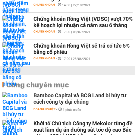
CHỨNG KHOÁN
-
14:00 | 22/10/2021
Chứng khoán Rồng Việt (VDSC) vượt 70%
kế hoạch lợi nhuận cả năm sau 6 tháng
CHỨNG KHOÁN
-
17:00 | 08/07/2021
Chứng khoán Rồng Việt sẽ trả cổ tức 5%
bằng cổ phiếu
CHỨNG KHOÁN
-
17:00 | 23/06/2021
Cùng chuyên mục
Bamboo Capital và BCG Land bị hủy tư
cách công ty đại chúng
DOANH NGHIỆP
-
1 phút trước
Khởi tố Chủ tịch Công ty Mekolor từng đề
xuất làm dự án đường sắt tốc độ cao Bắc