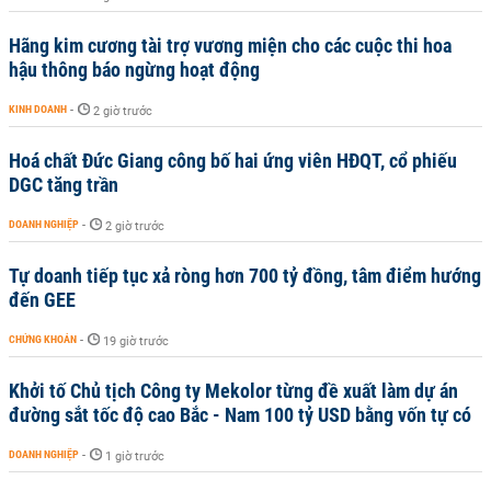
Hãng kim cương tài trợ vương miện cho các cuộc thi hoa
hậu thông báo ngừng hoạt động
KINH DOANH
-
2 giờ trước
Hoá chất Đức Giang công bố hai ứng viên HĐQT, cổ phiếu
DGC tăng trần
DOANH NGHIỆP
-
2 giờ trước
Tự doanh tiếp tục xả ròng hơn 700 tỷ đồng, tâm điểm hướng
đến GEE
CHỨNG KHOÁN
-
19 giờ trước
Khởi tố Chủ tịch Công ty Mekolor từng đề xuất làm dự án
đường sắt tốc độ cao Bắc - Nam 100 tỷ USD bằng vốn tự có
DOANH NGHIỆP
-
1 giờ trước