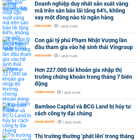
Doanh nghiệp duy nhất sản xuất vàng
mã trên sàn báo lãi tăng 64%, không
vay một đồng nào từ ngân hàng
KINH DOANH
-
1 phút trước
Con gái tỷ phú Phạm Nhật Vượng lần
đầu tham gia vào hệ sinh thái Vingroup
KINH DOANH
-
1 phút trước
Hơn 227.000 tài khoản gia nhập thị
trường chứng khoán trong tháng 7 biến
động
CHỨNG KHOÁN
-
1 phút trước
Bamboo Capital và BCG Land bị hủy tư
cách công ty đại chúng
DOANH NGHIỆP
-
1 phút trước
Thị trường thường ‘phất lên’ trong tháng