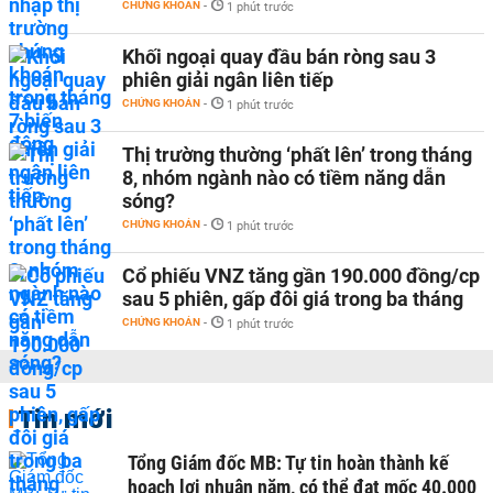
CHỨNG KHOÁN
-
1 phút trước
Khối ngoại quay đầu bán ròng sau 3
phiên giải ngân liên tiếp
CHỨNG KHOÁN
-
1 phút trước
Thị trường thường ‘phất lên’ trong tháng
8, nhóm ngành nào có tiềm năng dẫn
sóng?
CHỨNG KHOÁN
-
1 phút trước
Cổ phiếu VNZ tăng gần 190.000 đồng/cp
sau 5 phiên, gấp đôi giá trong ba tháng
CHỨNG KHOÁN
-
1 phút trước
Tin mới
Tổng Giám đốc MB: Tự tin hoàn thành kế
hoạch lợi nhuận năm, có thể đạt mốc 40.000