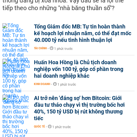
thống đang bị xóa nhòa. Vậy đâu sẽ là lợi thế
tiếp theo cho những "nhà băng thuần số"?
Tổng Giám đốc MB: Tự tin hoàn thành
kế hoạch lợi nhuận năm, có thể đạt mốc
40.000 tỷ nếu tình hình thuận lợi
TÀI CHÍNH
-
1 phút trước
Huấn Hoa Hồng là Chủ tịch doanh
nghiệp vốn 100 tỷ, góp cổ phần trong
hai doanh nghiệp khác
KINH DOANH
-
1 phút trước
AI trở nên 'đáng sợ' hơn Bitcoin: Giới
đầu tư tháo chạy vì thị trường bốc hơi
40%, 150 tỷ USD bị rút không thương
tiếc
QUỐC TẾ
-
1 phút trước