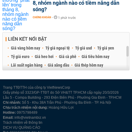
8, nhóm ngành nào có tiềm năng dẫn
sóng?
CHỨNG KHOÁN
-
1 phút trước
LIÊN KẾT NỔI BẬT
Giá vàng hôm nay
Tỷ giá ngoại tệ
Tỷ giá usd
Tỷ giá yen
Tỷ giá euro
Giá heo hơi
Giá cà phê
Giá tiêu hôm nay
Lãi suất ngân hàng
Giá xăng dầu
Giá thép hôm nay
Giá sầu riêng
Giá thịt heo
Giá gạo
Giá cao su
Best Retail Brokers
Diễn đàn đầu tư Việt Nam 2026
Trang TTĐTTH của công ty VietNewsCorp
Giấy phép số 3323/GP-TTĐT do Sở VH&TT TP.HCM cấp ngày 20/3/2026
Lầu 5 - Compa Building - 293 Điện Biên Phủ - Phường Gia Định - TP.HCM
Chi nhánh:
Số 5 - Khu 38A Trần Phú - Phường Ba Đình - TP. Hà Nội
Chịu trách nhiệm nội dung:
Hoàng Hữu Lợi
Hotline:
0975798489
Email:
info@vietnambiz.vn
Trách nhiệm về thông tin
DỊCH VỤ QUẢNG CÁO