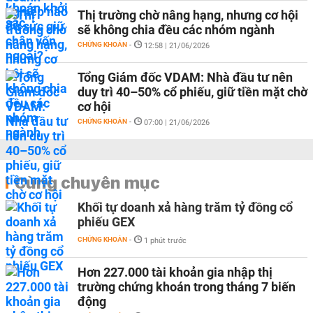
Thị trường chờ nâng hạng, nhưng cơ hội
sẽ không chia đều các nhóm ngành
CHỨNG KHOÁN
-
12:58 | 21/06/2026
Tổng Giám đốc VDAM: Nhà đầu tư nên
duy trì 40–50% cổ phiếu, giữ tiền mặt chờ
cơ hội
CHỨNG KHOÁN
-
07:00 | 21/06/2026
Cùng chuyên mục
Khối tự doanh xả hàng trăm tỷ đồng cổ
phiếu GEX
CHỨNG KHOÁN
-
1 phút trước
Hơn 227.000 tài khoản gia nhập thị
trường chứng khoán trong tháng 7 biến
động