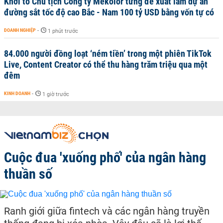
Khởi tố Chủ tịch Công ty Mekolor từng đề xuất làm dự án
đường sắt tốc độ cao Bắc - Nam 100 tỷ USD bằng vốn tự có
DOANH NGHIỆP
-
1 phút trước
84.000 người đồng loạt ‘ném tiền’ trong một phiên TikTok
Live, Content Creator có thể thu hàng trăm triệu qua một
đêm
KINH DOANH
-
1 giờ trước
Cuộc đua 'xuống phố' của ngân hàng
thuần số
Ranh giới giữa fintech và các ngân hàng truyền