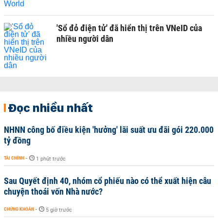
'Sổ đỏ điện tử' đã hiển thị trên VNeID của
nhiều người dân
Đọc nhiều nhất
NHNN công bố điều kiện 'hưởng' lãi suất ưu đãi gói 220.000
tỷ đồng
TÀI CHÍNH
-
1 phút trước
Sau Quyết định 40, nhóm cổ phiếu nào có thể xuất hiện câu
chuyện thoái vốn Nhà nước?
CHỨNG KHOÁN
-
5 giờ trước