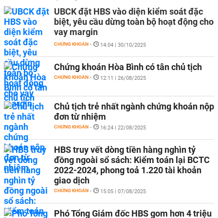
UBCK đặt HBS vào diện kiểm soát đặc
biệt, yêu cầu dừng toàn bộ hoạt động cho
vay margin
CHỨNG KHOÁN
-
14:04 | 30/10/2025
Chứng khoán Hòa Bình có tân chủ tịch
CHỨNG KHOÁN
-
12:11 | 26/08/2025
Chủ tịch trẻ nhất ngành chứng khoán nộp
đơn từ nhiệm
CHỨNG KHOÁN
-
16:24 | 22/08/2025
HBS truy vết dòng tiền hàng nghìn tỷ
đồng ngoài sổ sách: Kiểm toán lại BCTC
2022-2024, phong toả 1.220 tài khoản
giao dịch
CHỨNG KHOÁN
-
15:05 | 07/08/2025
Phó Tổng Giám đốc HBS gom hơn 4 triệu