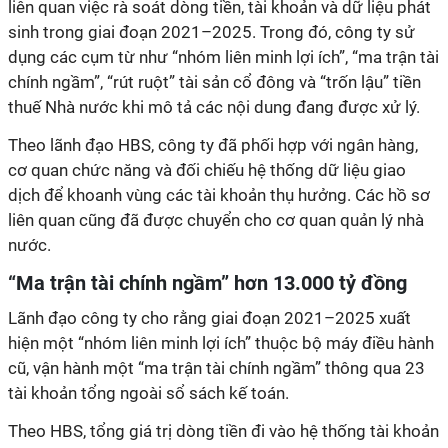
liên quan việc rà soát dòng tiền, tài khoản và dữ liệu phát
sinh trong giai đoạn 2021–2025. Trong đó, công ty sử
dụng các cụm từ như “nhóm liên minh lợi ích”, “ma trận tài
chính ngầm”, “rút ruột” tài sản cổ đông và “trốn lậu” tiền
thuế Nhà nước khi mô tả các nội dung đang được xử lý.
Theo lãnh đạo HBS, công ty đã phối hợp với ngân hàng,
cơ quan chức năng và đối chiếu hệ thống dữ liệu giao
dịch để khoanh vùng các tài khoản thụ hưởng. Các hồ sơ
liên quan cũng đã được chuyển cho cơ quan quản lý nhà
nước.
“
M
a trận tài chính ngầm” hơn 13.000 tỷ đồng
Lãnh
đạo
công
ty
cho rằng giai đoạn 2021–2025 xuất
hiện một “nhóm liên minh lợi ích” thuộc bộ máy điều hành
cũ, vận hành một “ma trận tài chính ngầm” thông qua 23
tài khoản tổng ngoài sổ sách kế toán.
Theo HBS, tổng giá trị dòng tiền đi vào hệ thống tài khoản