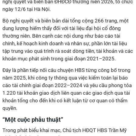
nghị quyết và biên bản ĐHĐCĐ thường niên 2026, tổ chức
ngày 12/6 tại Hà Nội.
Bộ nghị quyết và biên bản dài tổng cộng 266 trang, một
dung lượng hiếm thấy đối với tài liệu đại hội cổ đông
thường niên. Bên cạnh các nội dung như báo cáo tài
chính, kế hoạch kinh doanh và nhân sự, phần lớn tài liệu
tập trung vào quá trình rà soát dòng tiền, tài khoản và các
khoản mục phát sinh trong giai đoạn 2021–2025.
Đây là phần tiếp nối câu chuyện HBS từng công bố trong
năm 2025, khi công ty thông qua việc kiểm toán lại báo
cáo tài chính giai đoạn 2022–2024 và yêu cầu phong tỏa
1.220 tài khoản giao dịch liên quan các giao dịch qua tài
khoản tổng cho đến khi có kết luận từ cơ quan có thẩm
quyền.
“Một
c
uộc phẫu thuật
”
T
rong phát biểu khai mạc, Chủ tịch HĐQT HBS Trần Mỹ