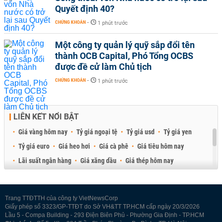
Quyết định 40?
CHỨNG KHOÁN
-
1 phút trước
Một công ty quản lý quỹ sắp đổi tên
thành OCB Capital, Phó Tổng OCBS
được đề cử làm Chủ tịch
CHỨNG KHOÁN
-
1 phút trước
LIÊN KẾT NỔI BẬT
Giá vàng hôm nay
Tỷ giá ngoại tệ
Tỷ giá usd
Tỷ giá yen
Tỷ giá euro
Giá heo hơi
Giá cà phê
Giá tiêu hôm nay
Lãi suất ngân hàng
Giá xăng dầu
Giá thép hôm nay
Giá sầu riêng
Giá thịt heo
Giá gạo
Giá cao su
Best Retail Brokers
Diễn đàn đầu tư Việt Nam 2026
Trang TTĐTTH của công ty VietNewsCorp
Giấy phép số 3323/GP-TTĐT do Sở VH&TT TP.HCM cấp ngày 20/3/2026
Lầu 5 - Compa Building - 293 Điện Biên Phủ - Phường Gia Định - TP.HCM