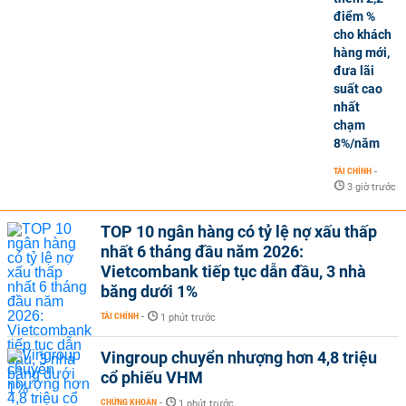
điểm %
cho khách
hàng mới,
đưa lãi
suất cao
nhất
chạm
8%/năm
TÀI CHÍNH
-
3 giờ trước
TOP 10 ngân hàng có tỷ lệ nợ xấu thấp
nhất 6 tháng đầu năm 2026:
Vietcombank tiếp tục dẫn đầu, 3 nhà
băng dưới 1%
TÀI CHÍNH
-
1 phút trước
Vingroup chuyển nhượng hơn 4,8 triệu
cổ phiếu VHM
CHỨNG KHOÁN
-
1 phút trước