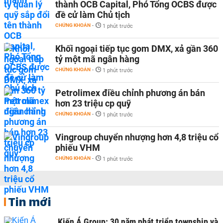
thành OCB Capital, Phó Tổng OCBS được
đề cử làm Chủ tịch
CHỨNG KHOÁN
-
1 phút trước
Khối ngoại tiếp tục gom DMX, xả gần 360
tỷ một mã ngân hàng
CHỨNG KHOÁN
-
1 phút trước
Petrolimex điều chỉnh phương án bán
hơn 23 triệu cp quỹ
CHỨNG KHOÁN
-
1 phút trước
Vingroup chuyển nhượng hơn 4,8 triệu cổ
phiếu VHM
CHỨNG KHOÁN
-
1 phút trước
Tin mới
Kiến Á Group: 30 năm phát triển township và