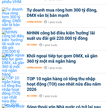
Tự doanh mua ròng hơn 300 tỷ đồng,
DMX vẫn bị bán mạnh
CHỨNG KHOÁN
-
1 phút trước
NHNN công bố điều kiện 'hưởng' lãi
suất ưu đãi gói 220.000 tỷ đồng
TÀI CHÍNH
-
1 phút trước
Khối ngoại tiếp tục gom DMX, xả gần
360 tỷ một mã ngân hàng
CHỨNG KHOÁN
-
1 phút trước
TOP 10 ngân hàng có tổng thu nhập
hoạt động (TOI) cao nhất nửa đầu năm
2026
TÀI CHÍNH
-
1 phút trước
Sóng thoái vốn Nhà nước có trở lại sau