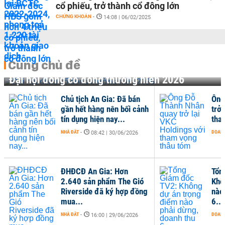
cổ phiếu, trở thành cổ đông lớn
CHỨNG KHOÁN
-
14:08 | 06/02/2025
Cùng chủ đề
Đại hội đồng cổ đông thường niên 2026
Chủ tịch An Gia: Đã bán
Ông
gần hết hàng nên bối cảnh
trở 
tín dụng hiện nay...
tha
NHÀ ĐẤT
-
DOANH
08:42 | 30/06/2026
ĐHĐCĐ An Gia: Hơn
Tổn
2.640 sản phẩm The Gió
Khô
Riverside đã ký hợp đồng
nào
mua...
6...
NHÀ ĐẤT
-
DOANH
16:00 | 29/06/2026