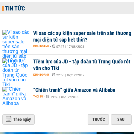
TIN TỨC
Vì sao các sự kiện super sale trên sàn thương
mại điện tử sắp hết thời?
KINH DOANH
-
07:17 | 17/08/2021
Tiềm lực của JD - tập đoàn từ Trung Quốc rót
vốn cho Tiki
KINH DOANH
-
22:55 | 02/12/2017
“Chiến tranh” giữa Amazon và Alibaba
THỜI SỰ
-
19:50 | 06/12/2016
Theo ngày
TRƯỚC
SAU