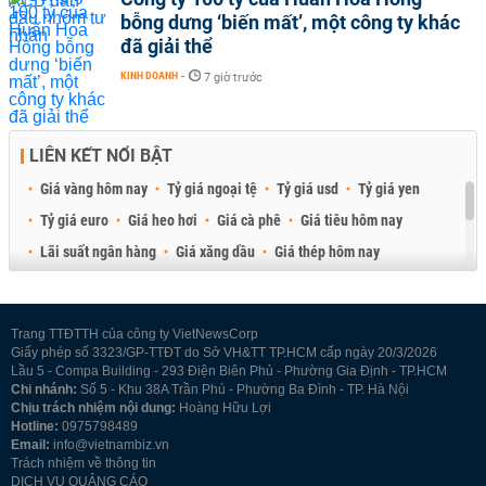
bỗng dưng ‘biến mất’, một công ty khác
đã giải thể
KINH DOANH
-
7 giờ trước
LIÊN KẾT NỔI BẬT
Giá vàng hôm nay
Tỷ giá ngoại tệ
Tỷ giá usd
Tỷ giá yen
Tỷ giá euro
Giá heo hơi
Giá cà phê
Giá tiêu hôm nay
Lãi suất ngân hàng
Giá xăng dầu
Giá thép hôm nay
Giá sầu riêng
Giá thịt heo
Giá gạo
Giá cao su
Best Retail Brokers
Diễn đàn đầu tư Việt Nam 2026
Trang TTĐTTH của công ty VietNewsCorp
Giấy phép số 3323/GP-TTĐT do Sở VH&TT TP.HCM cấp ngày 20/3/2026
Lầu 5 - Compa Building - 293 Điện Biên Phủ - Phường Gia Định - TP.HCM
Chi nhánh:
Số 5 - Khu 38A Trần Phú - Phường Ba Đình - TP. Hà Nội
Chịu trách nhiệm nội dung:
Hoàng Hữu Lợi
Hotline:
0975798489
Email:
info@vietnambiz.vn
Trách nhiệm về thông tin
DỊCH VỤ QUẢNG CÁO