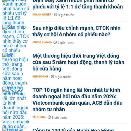
Điện Máy Xanh muốn phát hành cổ
phiếu với tỷ lệ 1:1 để tăng thanh khoản
DOANH NGHIỆP
-
9 giờ trước
Sau nhịp điều chỉnh mạnh, CTCK nhìn
thấy cơ hội ở nhóm cổ phiếu nào?
CHỨNG KHOÁN
-
9 giờ trước
Một thương hiệu thời trang Việt đóng
cửa sau 5 năm hoạt động, thanh lý toàn
bộ cửa hàng
KINH DOANH
-
9 giờ trước
TOP 10 ngân hàng lãi lớn nhất từ kinh
doanh ngoại hối nửa đầu năm 2026:
Vietcombank quán quân, ACB dẫn đầu
nhóm tư nhân
TÀI CHÍNH
-
3 giờ trước
Công ty 100 tỷ của Huấn Hoa Hồng