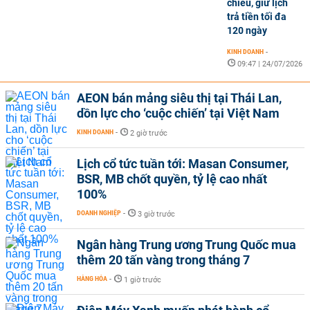
chiều, giữ lịch
trả tiền tối đa
120 ngày
KINH DOANH
-
09:47 | 24/07/2026
AEON bán mảng siêu thị tại Thái Lan,
dồn lực cho ‘cuộc chiến’ tại Việt Nam
KINH DOANH
-
2 giờ trước
Lịch cổ tức tuần tới: Masan Consumer,
BSR, MB chốt quyền, tỷ lệ cao nhất
100%
DOANH NGHIỆP
-
3 giờ trước
Ngân hàng Trung ương Trung Quốc mua
thêm 20 tấn vàng trong tháng 7
HÀNG HÓA
-
1 giờ trước