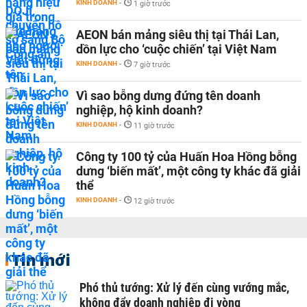
KINH DOANH
-
1 giờ trước
AEON bán mảng siêu thị tại Thái Lan,
dồn lực cho ‘cuộc chiến’ tại Việt Nam
KINH DOANH
-
7 giờ trước
Vì sao bỗng dưng đứng tên doanh
nghiệp, hộ kinh doanh?
KINH DOANH
-
11 giờ trước
Công ty 100 tỷ của Huấn Hoa Hồng bỗng
dưng ‘biến mất’, một công ty khác đã giải
thể
KINH DOANH
-
12 giờ trước
Tin mới
Phó thủ tướng: Xử lý đến cùng vướng mắc,
không đẩy doanh nghiệp đi vòng