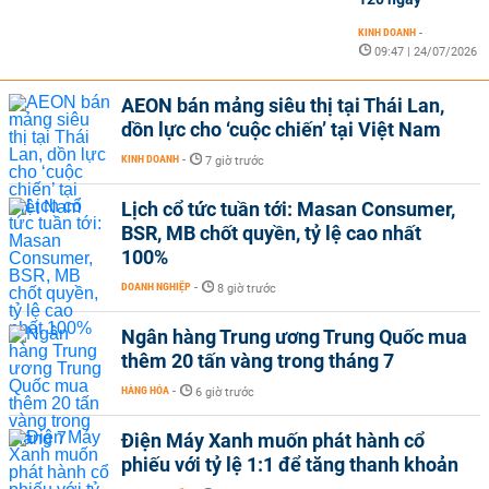
KINH DOANH
-
09:47 | 24/07/2026
AEON bán mảng siêu thị tại Thái Lan,
dồn lực cho ‘cuộc chiến’ tại Việt Nam
KINH DOANH
-
7 giờ trước
Lịch cổ tức tuần tới: Masan Consumer,
BSR, MB chốt quyền, tỷ lệ cao nhất
100%
DOANH NGHIỆP
-
8 giờ trước
Ngân hàng Trung ương Trung Quốc mua
thêm 20 tấn vàng trong tháng 7
HÀNG HÓA
-
6 giờ trước
Điện Máy Xanh muốn phát hành cổ
phiếu với tỷ lệ 1:1 để tăng thanh khoản