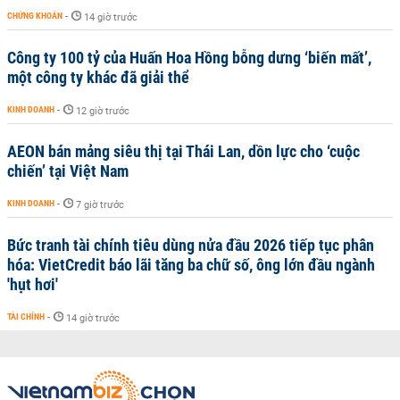
CHỨNG KHOÁN
-
14 giờ trước
Công ty 100 tỷ của Huấn Hoa Hồng bỗng dưng ‘biến mất’,
một công ty khác đã giải thể
KINH DOANH
-
12 giờ trước
AEON bán mảng siêu thị tại Thái Lan, dồn lực cho ‘cuộc
chiến’ tại Việt Nam
KINH DOANH
-
7 giờ trước
Bức tranh tài chính tiêu dùng nửa đầu 2026 tiếp tục phân
hóa: VietCredit báo lãi tăng ba chữ số, ông lớn đầu ngành
'hụt hơi'
TÀI CHÍNH
-
14 giờ trước