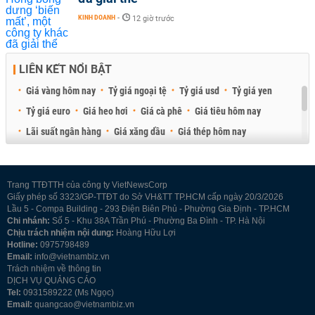
KINH DOANH
-
12 giờ trước
LIÊN KẾT NỔI BẬT
Giá vàng hôm nay
Tỷ giá ngoại tệ
Tỷ giá usd
Tỷ giá yen
Tỷ giá euro
Giá heo hơi
Giá cà phê
Giá tiêu hôm nay
Lãi suất ngân hàng
Giá xăng dầu
Giá thép hôm nay
Giá sầu riêng
Giá thịt heo
Giá gạo
Giá cao su
Best Retail Brokers
Diễn đàn đầu tư Việt Nam 2026
Trang TTĐTTH của công ty VietNewsCorp
Giấy phép số 3323/GP-TTĐT do Sở VH&TT TP.HCM cấp ngày 20/3/2026
Lầu 5 - Compa Building - 293 Điện Biên Phủ - Phường Gia Định - TP.HCM
Chi nhánh:
Số 5 - Khu 38A Trần Phú - Phường Ba Đình - TP. Hà Nội
Chịu trách nhiệm nội dung:
Hoàng Hữu Lợi
Hotline:
0975798489
Email:
info@vietnambiz.vn
Trách nhiệm về thông tin
DỊCH VỤ QUẢNG CÁO
Tel:
0931589222 (Ms Ngọc)
Email:
quangcao@vietnambiz.vn