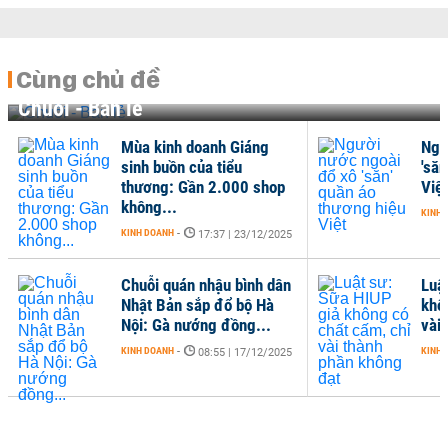
Cùng chủ đề
Chuỗi - Bán lẻ
Mùa kinh doanh Giáng
Ngư
sinh buồn của tiểu
'săn
thương: Gần 2.000 shop
Việt
không...
KINH 
KINH DOANH
-
17:37 | 23/12/2025
Chuỗi quán nhậu bình dân
Luậ
Nhật Bản sắp đổ bộ Hà
khô
Nội: Gà nướng đồng...
vài
KINH DOANH
-
KINH 
08:55 | 17/12/2025