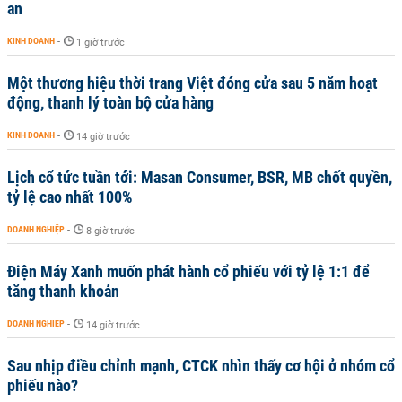
an
KINH DOANH
-
1 giờ trước
Một thương hiệu thời trang Việt đóng cửa sau 5 năm hoạt
động, thanh lý toàn bộ cửa hàng
KINH DOANH
-
14 giờ trước
Lịch cổ tức tuần tới: Masan Consumer, BSR, MB chốt quyền,
tỷ lệ cao nhất 100%
DOANH NGHIỆP
-
8 giờ trước
Điện Máy Xanh muốn phát hành cổ phiếu với tỷ lệ 1:1 để
tăng thanh khoản
DOANH NGHIỆP
-
14 giờ trước
Sau nhịp điều chỉnh mạnh, CTCK nhìn thấy cơ hội ở nhóm cổ
phiếu nào?