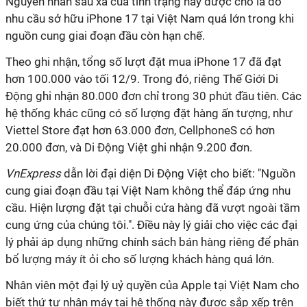
Nguyên nhân sâu xa của tình trạng này được cho là do
nhu cầu sở hữu iPhone 17 tại Việt Nam quá lớn trong khi
nguồn cung giai đoạn đầu còn hạn chế.
Theo ghi nhận, tổng số lượt đặt mua iPhone 17 đã đạt
hơn 100.000 vào tối 12/9. Trong đó, riêng Thế Giới Di
Động ghi nhận 80.000 đơn chỉ trong 30 phút đầu tiên. Các
hệ thống khác cũng có số lượng đặt hàng ấn tượng, như
Viettel Store đạt hơn 63.000 đơn, CellphoneS có hơn
20.000 đơn, và Di Động Việt ghi nhận 9.200 đơn.
VnExpress
dẫn lời đại diện Di Động Việt cho biết: "Nguồn
cung giai đoạn đầu tại Việt Nam không thể đáp ứng nhu
cầu. Hiện lượng đặt tại chuỗi cửa hàng đã vượt ngoài tầm
cung ứng của chúng tôi.". Điều này lý giải cho việc các đại
lý phải áp dụng những chính sách bán hàng riêng để phân
bổ lượng máy ít ỏi cho số lượng khách hàng quá lớn.
Nhân viên một đại lý uỷ quyền của Apple tại Việt Nam cho
biết thứ tự nhận máy tại hệ thống này được sắp xếp trên