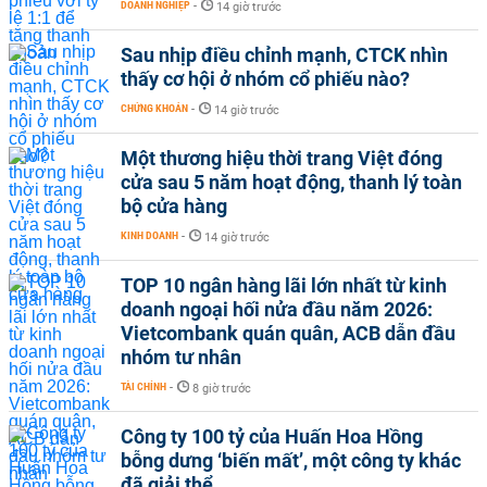
DOANH NGHIỆP
-
14 giờ trước
Sau nhịp điều chỉnh mạnh, CTCK nhìn
thấy cơ hội ở nhóm cổ phiếu nào?
CHỨNG KHOÁN
-
14 giờ trước
Một thương hiệu thời trang Việt đóng
cửa sau 5 năm hoạt động, thanh lý toàn
bộ cửa hàng
KINH DOANH
-
14 giờ trước
TOP 10 ngân hàng lãi lớn nhất từ kinh
doanh ngoại hối nửa đầu năm 2026:
Vietcombank quán quân, ACB dẫn đầu
nhóm tư nhân
TÀI CHÍNH
-
8 giờ trước
Công ty 100 tỷ của Huấn Hoa Hồng
bỗng dưng ‘biến mất’, một công ty khác
đã giải thể