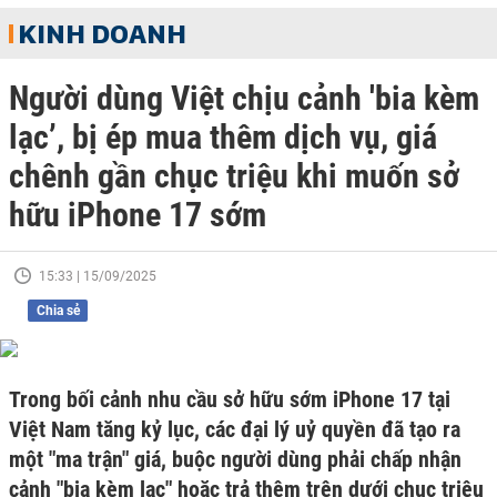
KINH DOANH
Người dùng Việt chịu cảnh 'bia kèm
lạc’, bị ép mua thêm dịch vụ, giá
chênh gần chục triệu khi muốn sở
hữu iPhone 17 sớm
15:33 | 15/09/2025
Chia sẻ
Trong bối cảnh nhu cầu sở hữu sớm iPhone 17 tại
Việt Nam tăng kỷ lục, các đại lý uỷ quyền đã tạo ra
một "ma trận" giá, buộc người dùng phải chấp nhận
cảnh "bia kèm lạc" hoặc trả thêm trên dưới chục triệu