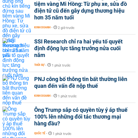
tiệm vàng Mi Hồng: Từ phụ xe, sửa đồ
điện tử cũ đến gây dựng thương hiệu
hơn 35 năm tuổi
KINH DOANH
-
2 giờ trước
SSI Research chỉ ra hai yếu tố quyết
định động lực tăng trưởng nửa cuối
năm
THỜI SỰ
-
1 phút trước
PNJ công bố thông tin bất thường liên
quan đến vấn đề nộp thuế
KINH DOANH
-
1 phút trước
Ông Trump sắp có quyền tùy ý áp thuế
100% lên những đối tác thương mại
hàng đầu?
QUỐC TẾ
-
1 phút trước