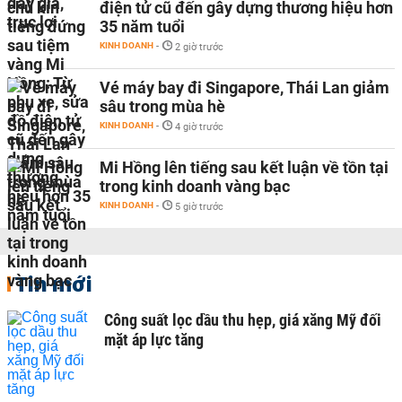
điện tử cũ đến gây dựng thương hiệu hơn
35 năm tuổi
KINH DOANH
-
2 giờ trước
Vé máy bay đi Singapore, Thái Lan giảm
sâu trong mùa hè
KINH DOANH
-
4 giờ trước
Mi Hồng lên tiếng sau kết luận về tồn tại
trong kinh doanh vàng bạc
KINH DOANH
-
5 giờ trước
Tin mới
Công suất lọc dầu thu hẹp, giá xăng Mỹ đối
mặt áp lực tăng