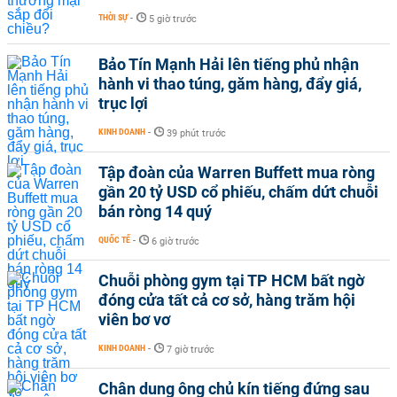
THỜI SỰ
-
5 giờ trước
Bảo Tín Mạnh Hải lên tiếng phủ nhận
hành vi thao túng, găm hàng, đẩy giá,
trục lợi
KINH DOANH
-
39 phút trước
Tập đoàn của Warren Buffett mua ròng
gần 20 tỷ USD cổ phiếu, chấm dứt chuỗi
bán ròng 14 quý
QUỐC TẾ
-
6 giờ trước
Chuỗi phòng gym tại TP HCM bất ngờ
đóng cửa tất cả cơ sở, hàng trăm hội
viên bơ vơ
KINH DOANH
-
7 giờ trước
Chân dung ông chủ kín tiếng đứng sau