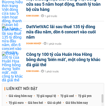
cửa sau 5 năm hoạt động, thanh lý toàn
bộ cửa hàng
KINH DOANH
-
1 giờ trước
DatVietVAC lãi sau thuế 135 tỷ đồng
nửa đầu năm, dồn 6 concert vào cuối
năm
DOANH NGHIỆP
-
1 phút trước
Công ty 100 tỷ của Huấn Hoa Hồng
bỗng dưng ‘biến mất’, một công ty khác
đã giải thể
KINH DOANH
-
1 phút trước
LIÊN KẾT NỔI BẬT
Giá vàng hôm nay
Tỷ giá ngoại tệ
Tỷ giá usd
Tỷ giá yen
Tỷ giá euro
Giá heo hơi
Giá cà phê
Giá tiêu hôm nay