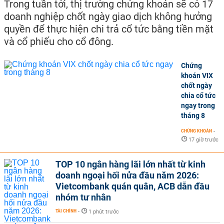
Trong tuần tới, thị trường chứng khoán sẽ có 17
doanh nghiệp chốt ngày giao dịch không hưởng
quyền để thực hiện chi trả cổ tức bằng tiền mặt
và cổ phiếu cho cổ đông.
Chứng
khoán VIX
chốt ngày
chia cổ tức
ngay trong
tháng 8
CHỨNG KHOÁN
-
17 giờ trước
TOP 10 ngân hàng lãi lớn nhất từ kinh
doanh ngoại hối nửa đầu năm 2026:
Vietcombank quán quân, ACB dẫn đầu
nhóm tư nhân
TÀI CHÍNH
-
1 phút trước