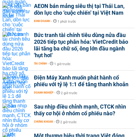
AEON bán mảng siêu thị tại Thái Lan,
dồn lực cho ‘cuộc chiến’ tại Việt Nam
KINH DOANH
-
1 phút trước
Bức tranh tài chính tiêu dùng nửa đầu
2026 tiếp tục phân hóa: VietCredit báo
lãi tăng ba chữ số, ông lớn đầu ngành
'hụt hơi'
TÀI CHÍNH
-
1 giờ trước
Điện Máy Xanh muốn phát hành cổ
phiếu với tỷ lệ 1:1 để tăng thanh khoản
DOANH NGHIỆP
-
2 giờ trước
Sau nhịp điều chỉnh mạnh, CTCK nhìn
thấy cơ hội ở nhóm cổ phiếu nào?
CHỨNG KHOÁN
-
2 giờ trước
Một thương hiệu thời trang Việt đóng