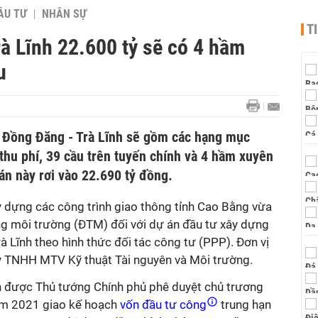
ẦU TƯ
NHÂN SỰ
T
à Lĩnh 22.600 tỷ sẽ có 4 hầm
u
 Đồng Đăng - Trà Lĩnh sẽ gồm các hạng mục
m thu phí, 39 cầu trên tuyến chính và 4 hầm xuyên
án này rơi vào 22.690 tỷ đồng.
y dựng các công trình giao thông tỉnh Cao Bằng vừa
ng môi trường (ĐTM) đối với dự án đầu tư xây dựng
à Lĩnh theo hình thức đối tác công tư (PPP). Đơn vị
ty TNHH MTV Kỹ thuật Tài nguyên và Môi trường.
h được Thủ tướng Chính phủ phê duyệt chủ trương
ăm 2021 giao kế hoạch
vốn đầu tư công
trung hạn