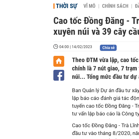
THỜI SỰ
VĨ MÔ
CHÍNH SÁCH
Đ
Cao tốc Đồng Đăng - Tr
xuyên núi và 39 cây cầ
04:00 | 14/02/2023
Chia sẻ
Theo ĐTM vừa lập, cao tốc
chính là 7 nút giao, 7 trạ
núi... Tổng mức đầu tư dự 
Ban Quản lý Dự án đầu tư xâ
lập báo cáo đánh giá tác độ
tuyến cao tốc Đồng Đăng - Tr
tư vấn lập báo cáo là Công 
Cao tốc Đồng Đăng - Trà Lĩn
đầu tư vào tháng 8/2020, n