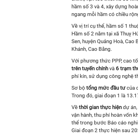
hầm số 3 và 4, xây dựng hoàn
ngang mỗi hầm có chiều rộn
Về vị trí cụ thể, hầm số 1 th
Hầm số 2 nằm tại xã Thuỵ Hù
Sen, huyện Quảng Hoà, Cao B
Khánh, Cao Bằng.
Với phương thức PPP, cao tốc
trên tuyến chính
và
6 trạm th
phí kín, sử dụng công nghệ t
Sơ bộ
tổng mức đầu tư
của c
Trong đó, giai đoạn 1 là 13.1
Về
thời gian thực hiện
dự án, 
vận hành, thu phí hoàn vốn 
thể trong bước Báo cáo nghi
Giai đoạn 2 thực hiện sau 20