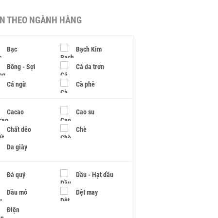
IN THEO NGÀNH HÀNG
Bạc
Bạch Kim
Bông - Sợi
Cá da trơn
Cá ngừ
Cà phê
Cacao
Cao su
Chất dẻo
Chè
Da giày
Đá quý
Dầu - Hạt dầu
Dầu mỏ
Dệt may
Điện