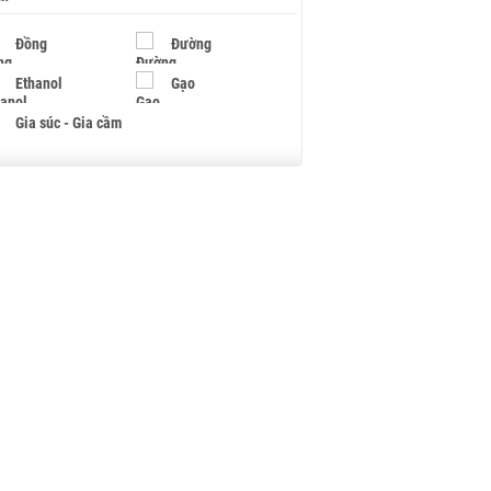
Đồng
Đường
Ethanol
Gạo
Gia súc - Gia cầm
Giấy
Gỗ
Hạt điều
Hồ tiêu - Hạt tiêu
Khí đốt
Kim loại khác
Mắc ca
Muối
Ngũ cốc
Nhựa - Hạt nhựa
Palladium
Phân bón