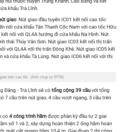
ãy núi thuộc huyện Trùng Khánh, Cao Bằng và kết
 cửa khẩu Trà Lĩnh.
nút giao
: Nút giao đầu tuyến IC01 kết nối cao tốc
yến nối cửa khẩu Tân Thanh Cốc Nam với cao tốc Hữu
 kết nối với QL4A hướng đi cửa khẩu Na Hình. Nút
nh thái Thủy Vân Sơn. Nút giao IC03 kết nối thị trấn
nối với QL4A nối thị trấn Đông Khê. Nút giao IC05 kết
ận và cửa khẩu Tà Lùng. Nút giao IC06 kết nối với thị
giao trên cao tốc. (Ảnh chụp từ ĐTM).
g Đăng - Trà Lĩnh sẽ có
tổng cộng 39 cầu
với tổng
ó 7 cầu trên nút giao, 4 cầu vượt ngang, 3 cầu trên
ến có
4 công trình hầm
được phân kỳ đầu tư 2 giai
hầm số 1 và 2, xây dựng hoàn thiện 2 ống hầm hoàn
m/h, mặt cắt ngang hầm 10,4 m. Giai đoạn 2 thi công