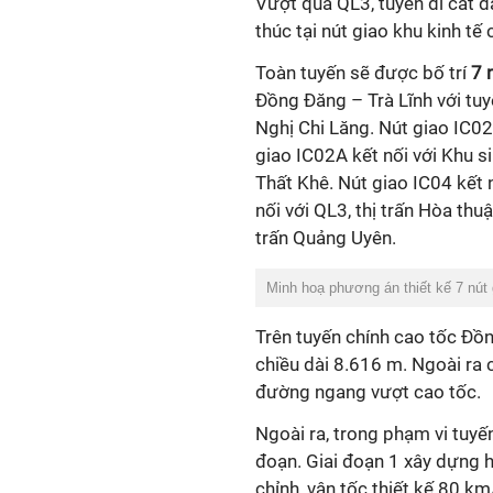
Vượt qua QL3, tuyến đi cắt d
thúc tại nút giao khu kinh tế
Toàn tuyến sẽ được bố trí
7 
Đồng Đăng – Trà Lĩnh với tu
Nghị Chi Lăng. Nút giao IC02
giao IC02A kết nối với Khu si
Thất Khê. Nút giao IC04 kết 
nối với QL3, thị trấn Hòa thu
trấn Quảng Uyên.
Minh hoạ phương án thiết kế 7 nút 
Trên tuyến chính cao tốc Đồn
chiều dài 8.616 m. Ngoài ra c
đường ngang vượt cao tốc.
Ngoài ra, trong phạm vi tuy
đoạn. Giai đoạn 1 xây dựng 
chỉnh, vận tốc thiết kế 80 k