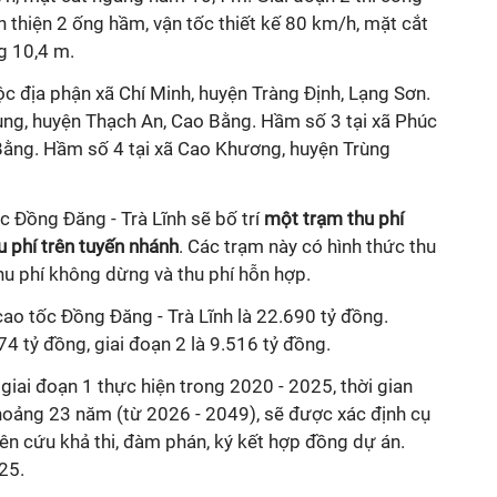
 thiện 2 ống hầm, vận tốc thiết kế 80 km/h, mặt cắt
g 10,4 m.
uộc địa phận xã Chí Minh, huyện Tràng Định, Lạng Sơn.
ng, huyện Thạch An, Cao Bằng. Hầm số 3 tại xã Phúc
ằng. Hầm số 4 tại xã Cao Khương, huyện Trùng
 Đồng Đăng - Trà Lĩnh sẽ bố trí
một trạm thu phí
u phí trên tuyến nhánh
. Các trạm này có hình thức thu
hu phí không dừng và thu phí hỗn hợp.
ao tốc Đồng Đăng - Trà Lĩnh là 22.690 tỷ đồng.
74 tỷ đồng, giai đoạn 2 là 9.516 tỷ đồng.
giai đoạn 1 thực hiện trong 2020 - 2025, thời gian
khoảng 23 năm (từ 2026 - 2049), sẽ được xác định cụ
ên cứu khả thi, đàm phán, ký kết hợp đồng dự án.
25.