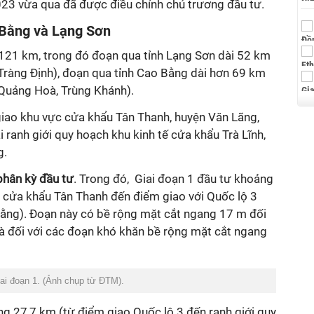
23 vừa qua đã được điều chỉnh chủ trương đầu tư.
 Bằng và Lạng Sơn
 121 km, trong đó đoạn qua tỉnh Lạng Sơn dài 52 km
 Tràng Định), đoạn qua tỉnh Cao Bằng dài hơn 69 km
 Quảng Hoà, Trùng Khánh).
giao khu vực cửa khẩu Tân Thanh, huyện Văn Lãng,
 ranh giới quy hoạch khu kinh tế cửa khẩu Trà Lĩnh,
g.
phân kỳ đầu tư
. Trong đó, Giai đoạn 1 đầu tư khoảng
c cửa khẩu Tân Thanh đến điểm giao với Quốc lộ 3
ằng). Đoạn này có bề rộng mặt cắt ngang 17 m đối
à đối với các đoạn khó khăn bề rộng mặt cắt ngang
iai đoạn 1. (Ảnh chụp từ ĐTM).
ng 27,7 km (từ điểm giao Quốc lộ 3 đến ranh giới quy