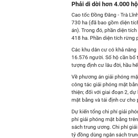
Phải di dời hơn 4.000 h
Cao tốc Đồng Đăng - Trà Lĩnh
730 ha (đã bao gồm diện tíc
án). Trong đó, phần diện tíc
418 ha. Phần diện tích rừng p
Các khu dân cư có khả năng
16.576 người. Số hộ cần bố tr
tượng định cư lâu đời, hầu hế
Về phương án giải phóng mặt
công tác giải phóng mặt bằn
thiện; đối với giai đoạn 2, 
mặt bằng và tái định cư cho 
Dự kiến tổng chi phí giải ph
phí giải phóng mặt bằng trên
sách trung ương. Chi phí giả
tỷ đồng dùng ngân sách trun