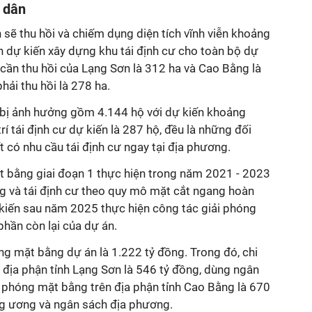
ộ dân
 sẽ thu hồi và chiếm dụng diện tích vĩnh viễn khoảng
h dự kiến xây dựng khu tái định cư cho toàn bộ dự
h cần thu hồi của Lạng Sơn là 312 ha và Cao Bằng là
hải thu hồi là 278 ha.
 bị ảnh hưởng gồm 4.144 hộ với dự kiến khoảng
í tái định cư dự kiến là 287 hộ, đều là những đối
t có nhu cầu tái định cư ngay tại địa phương.
 bằng giai đoạn 1 thực hiện trong năm 2021 - 2023
g và tái định cư theo quy mô mặt cắt ngang hoàn
dự kiến sau năm 2025 thực hiện công tác giải phóng
phần còn lại của dự án.
óng mặt bằng dự án là 1.222 tỷ đồng. Trong đó, chi
 địa phận tỉnh Lạng Sơn là 546 tỷ đồng, dùng ngân
i phóng mặt bằng trên địa phận tỉnh Cao Bằng là 670
g ương và ngân sách địa phương.