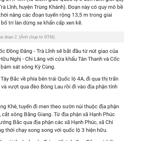
Trà Lĩnh, huyện Trùng Khánh). Đoạn này có quy mô bề
hời nâng các đoạn tuyến rộng 13,5 m trong giai
 bố trí làn dừng xe khẩn cấp xen kẽ.
iai đoạn 2. (Ảnh chụp từ ĐTM).
tốc Đồng Đăng - Trà Lĩnh sẽ bắt đầu từ nút giao của
Hữu Nghị - Chi Lăng với cửa khẩu Tân Thanh và Cốc
, bám sát sông Kỳ Cùng.
Tây Bắc về phía bên trái Quốc lộ 4A, đi qua thị trấn
và vượt qua đèo Bông Lau rồi đi vào địa phận tỉnh
Đông Khê, tuyến đi men theo sườn núi thuộc địa phận
 cắt sông Bằng Giang. Từ địa phận xã Hạnh Phúc
ướng Bắc qua địa phận các xã Hạnh Phúc, xã Chí
 thời chạy song song với quốc lộ 3 hiện hữu.