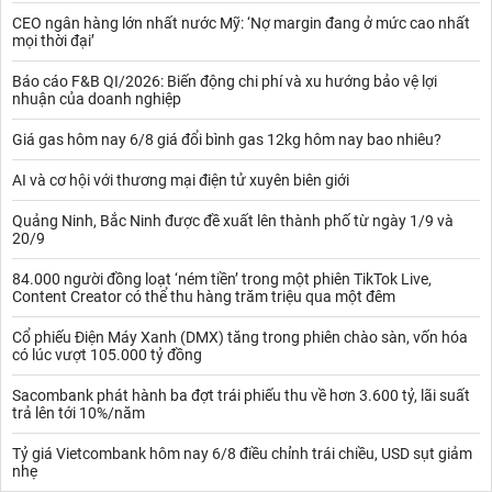
CEO ngân hàng lớn nhất nước Mỹ: ‘Nợ margin đang ở mức cao nhất
mọi thời đại’
Báo cáo F&B QI/2026: Biến động chi phí và xu hướng bảo vệ lợi
nhuận của doanh nghiệp
Giá gas hôm nay 6/8 giá đổi bình gas 12kg hôm nay bao nhiêu?
AI và cơ hội với thương mại điện tử xuyên biên giới
Quảng Ninh, Bắc Ninh được đề xuất lên thành phố từ ngày 1/9 và
20/9
84.000 người đồng loạt ‘ném tiền’ trong một phiên TikTok Live,
Content Creator có thể thu hàng trăm triệu qua một đêm
Cổ phiếu Điện Máy Xanh (DMX) tăng trong phiên chào sàn, vốn hóa
có lúc vượt 105.000 tỷ đồng
Sacombank phát hành ba đợt trái phiếu thu về hơn 3.600 tỷ, lãi suất
trả lên tới 10%/năm
Tỷ giá Vietcombank hôm nay 6/8 điều chỉnh trái chiều, USD sụt giảm
nhẹ