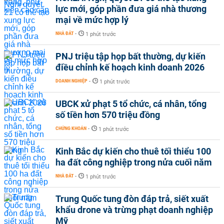
lực mới, góp phần đưa giá nhà thương
mại về mức hợp lý
NHÀ ĐẤT
-
1 phút trước
PNJ triệu tập họp bất thường, dự kiến
điều chỉnh kế hoạch kinh doanh 2026
DOANH NGHIỆP
-
1 phút trước
UBCK xử phạt 5 tổ chức, cá nhân, tổng
số tiền hơn 570 triệu đồng
CHỨNG KHOÁN
-
1 phút trước
Kinh Bắc dự kiến cho thuê tối thiểu 100
ha đất công nghiệp trong nửa cuối năm
NHÀ ĐẤT
-
1 phút trước
Trung Quốc tung đòn đáp trả, siết xuất
khẩu drone và trừng phạt doanh nghiệp
Mỹ