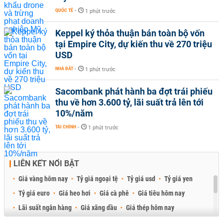
QUỐC TẾ
-
1 phút trước
Keppel ký thỏa thuận bán toàn bộ vốn
tại Empire City, dự kiến thu về 270 triệu
USD
NHÀ ĐẤT
-
1 phút trước
Sacombank phát hành ba đợt trái phiếu
thu về hơn 3.600 tỷ, lãi suất trả lên tới
10%/năm
TÀI CHÍNH
-
1 phút trước
LIÊN KẾT NỔI BẬT
Giá vàng hôm nay
Tỷ giá ngoại tệ
Tỷ giá usd
Tỷ giá yen
Tỷ giá euro
Giá heo hơi
Giá cà phê
Giá tiêu hôm nay
Lãi suất ngân hàng
Giá xăng dầu
Giá thép hôm nay
Giá sầu riêng
Giá thịt heo
Giá gạo
Giá cao su