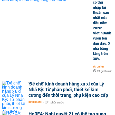
có thu
nhập lãi
thuần cao
nhất nửa
đầu năm
2026:
VietinBank
vươn lên
dẫn đầu, 5
nhà băng
tăng trên
30%
TÀI CHÍNH
-
13 giờ trước
'Đế chế’ kinh doanh hàng xa xỉ của Lý
Nhã Kỳ: Từ phân phối, thiết kế kim
cương đến thời trang, phụ kiện cao cấp
KINH DOANH
-
1 phút trước
HoREA: Nghị quyết 21 có thể tạo xung