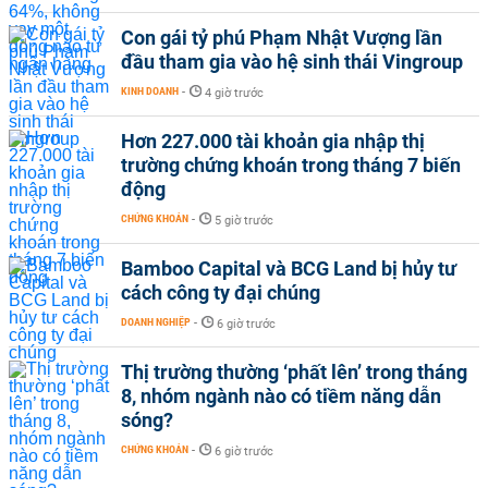
Con gái tỷ phú Phạm Nhật Vượng lần
đầu tham gia vào hệ sinh thái Vingroup
KINH DOANH
-
4 giờ trước
Hơn 227.000 tài khoản gia nhập thị
trường chứng khoán trong tháng 7 biến
động
CHỨNG KHOÁN
-
5 giờ trước
Bamboo Capital và BCG Land bị hủy tư
cách công ty đại chúng
DOANH NGHIỆP
-
6 giờ trước
Thị trường thường ‘phất lên’ trong tháng
8, nhóm ngành nào có tiềm năng dẫn
sóng?
CHỨNG KHOÁN
-
6 giờ trước