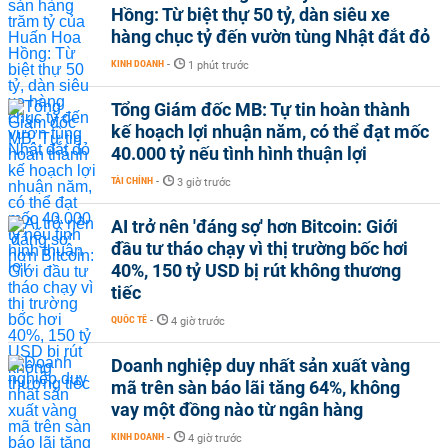
Hồng: Từ biệt thự 50 tỷ, dàn siêu xe
hàng chục tỷ đến vườn tùng Nhật đắt đỏ
KINH DOANH
-
1 phút trước
Tổng Giám đốc MB: Tự tin hoàn thành
kế hoạch lợi nhuận năm, có thể đạt mốc
40.000 tỷ nếu tình hình thuận lợi
TÀI CHÍNH
-
3 giờ trước
AI trở nên 'đáng sợ' hơn Bitcoin: Giới
đầu tư tháo chạy vì thị trường bốc hơi
40%, 150 tỷ USD bị rút không thương
tiếc
QUỐC TẾ
-
4 giờ trước
Doanh nghiệp duy nhất sản xuất vàng
mã trên sàn báo lãi tăng 64%, không
vay một đồng nào từ ngân hàng
KINH DOANH
-
4 giờ trước