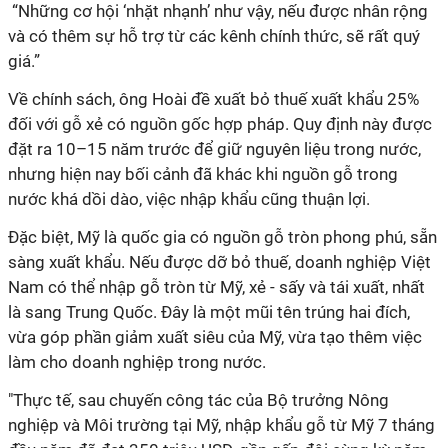
“Những cơ hội ‘nhặt nhạnh’ như vậy, nếu được nhân rộng
và có thêm sự hỗ trợ từ các kênh chính thức, sẽ rất quý
giá.”
Về chính sách, ông Hoài đề xuất bỏ thuế xuất khẩu 25%
đối với gỗ xẻ có nguồn gốc hợp pháp. Quy định này được
đặt ra 10–15 năm trước để giữ nguyên liệu trong nước,
nhưng hiện nay bối cảnh đã khác khi nguồn gỗ trong
nước khá dồi dào, việc nhập khẩu cũng thuận lợi.
Đặc biệt, Mỹ là quốc gia có nguồn gỗ tròn phong phú, sẵn
sàng xuất khẩu. Nếu được dỡ bỏ thuế, doanh nghiệp Việt
Nam có thể nhập gỗ tròn từ Mỹ, xẻ - sấy và tái xuất, nhất
là sang Trung Quốc. Đây là một mũi tên trúng hai đích,
vừa góp phần giảm xuất siêu của Mỹ, vừa tạo thêm việc
làm cho doanh nghiệp trong nước.
"Thực tế, sau chuyến công tác của Bộ trưởng Nông
nghiệp và Môi trường tại Mỹ, nhập khẩu gỗ từ Mỹ 7 tháng