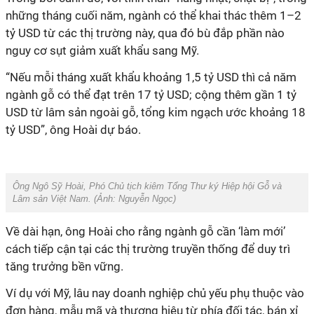
những tháng cuối năm, ngành có thể khai thác thêm 1–2
tỷ USD từ các thị trường này, qua đó bù đắp phần nào
nguy cơ sụt giảm xuất khẩu sang Mỹ.
“Nếu mỗi tháng xuất khẩu khoảng 1,5 tỷ USD thì cả năm
ngành gỗ có thể đạt trên 17 tỷ USD; cộng thêm gần 1 tỷ
USD từ lâm sản ngoài gỗ, tổng kim ngạch ước khoảng 18
tỷ USD”, ông Hoài dự báo.
Ông Ngô Sỹ Hoài, Phó Chủ tịch kiêm Tổng Thư ký Hiệp hội Gỗ và
Lâm sản Việt Nam. (Ảnh:
Nguyễn Ngọc
)
Về dài hạn, ông Hoài cho rằng ngành gỗ cần ‘làm mới’
cách tiếp cận tại các thị trường truyền thống để duy trì
tăng trưởng bền vững.
Ví dụ với Mỹ, lâu nay doanh nghiệp chủ yếu phụ thuộc vào
đơn hàng, mẫu mã và thương hiệu từ phía đối tác, bán xỉ