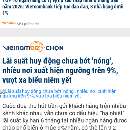
TOP 10 ngân hàng có tỷ lệ nợ xấu thấp nhất 6 tháng đầu
năm 2026: Vietcombank tiếp tục dẫn đầu, 3 nhà băng dưới
1%
TÀI CHÍNH
-
1 phút trước
Lãi suất huy động chưa bớt 'nóng',
nhiều nơi xuất hiện ngưỡng trên 9%,
vượt xa biểu niêm yết
Cuộc đua thu hút tiền gửi khách hàng trên nhiều
kênh khác nhau vẫn chưa có dấu hiệu "hạ nhiệt"
lãi suất kỳ hạn 6 tháng tại nhiều ngân hàng được
chào phổ biến ở mức 9%/năm, có thể lên 9,2 -