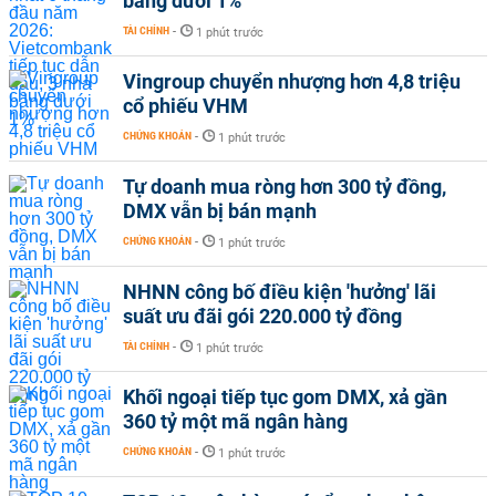
băng dưới 1%
TÀI CHÍNH
-
1 phút trước
Vingroup chuyển nhượng hơn 4,8 triệu
cổ phiếu VHM
CHỨNG KHOÁN
-
1 phút trước
Tự doanh mua ròng hơn 300 tỷ đồng,
DMX vẫn bị bán mạnh
CHỨNG KHOÁN
-
1 phút trước
NHNN công bố điều kiện 'hưởng' lãi
suất ưu đãi gói 220.000 tỷ đồng
TÀI CHÍNH
-
1 phút trước
Khối ngoại tiếp tục gom DMX, xả gần
360 tỷ một mã ngân hàng
CHỨNG KHOÁN
-
1 phút trước