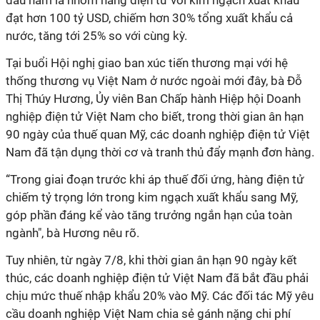
đầu năm là nhóm hàng điện tử với kim ngạch xuất khẩu
đạt hơn 100 tỷ USD, chiếm hơn 30% tổng xuất khẩu cả
nước, tăng tới 25% so với cùng kỳ.
Tại buổi Hội nghị giao ban xúc tiến thương mại với hệ
thống thương vụ Việt Nam ở nước ngoài mới đây, bà Đỗ
Thị Thúy Hương, Ủy viên Ban Chấp hành Hiệp hội Doanh
nghiệp điện tử Việt Nam cho biết, trong thời gian ân hạn
90 ngày của thuế quan Mỹ, các doanh nghiệp điện tử Việt
Nam đã tận dụng thời cơ và tranh thủ đẩy mạnh đơn hàng.
“Tr
ong giai đoạn trước khi áp thuế đối ứng, hàng điện tử
chiếm tỷ trọng lớn trong kim ngạch xuất khẩu sang Mỹ,
góp phần đáng kể vào tăng trưởng ngắn hạn của toàn
ngành", bà Hương nêu rõ.
Tuy nhiên, từ ngày 7/8, khi thời gian ân hạn 90 ngày kết
thúc, các doanh nghiệp điện tử Việt Nam đã bắt đầu phải
chịu mức thuế nhập khẩu 20% vào Mỹ. C
ác đối tác Mỹ yêu
cầu doanh nghiệp Việt Nam chia sẻ gánh nặng chi phí