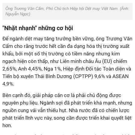
Ông Trương Văn Cẩm, Phó Chủ tịch Hiệp hội Dệt may Việt Nam. (Ảnh:
Nguyễn Ngọc
)
"Nhặt nhạnh" những cơ hội
Để ngành dệt may tăng trưởng bền vững, ông Trương Văn
Cẩm cho rằng trước hết cần đa dạng hóa thị trường xuất
khẩu, bởi một số thị trường có tiềm năng nhưng kim
ngạch hiện còn thấp, như Liên minh châu Âu (EU) chiếm
2,65%, Anh 4,45%, Nga 1%,
Hiệp định Đối tác Toàn diện và
Tiến bộ xuyên Thái Bình Dương (CPTPP)
9,6% và ASEAN
4,9%.
Bên cạnh đó, giải pháp căn cơ là phải chủ động được
nguyên phụ liệu. Ngành sợi đã phát triển khá mạnh, nhưng
nguồn cung vải vẫn thiếu hụt. Nhà nước đã có chiến lược
phát triển lĩnh vực này, song cần được triển khai quyết liệt
hơn.