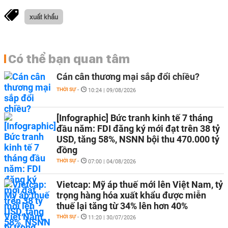
xuất khẩu
Có thể bạn quan tâm
Cán cân thương mại sắp đổi chiều?
THỜI SỰ
-
10:24 | 09/08/2026
[Infographic] Bức tranh kinh tế 7 tháng
đầu năm: FDI đăng ký mới đạt trên 38 tỷ
USD, tăng 58%, NSNN bội thu 470.000 tỷ
đồng
THỜI SỰ
-
07:00 | 04/08/2026
Vietcap: Mỹ áp thuế mới lên Việt Nam, tỷ
trọng hàng hóa xuất khẩu được miễn
thuế lại tăng từ 34% lên hơn 40%
THỜI SỰ
-
11:20 | 30/07/2026