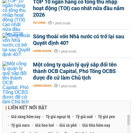
TOP 10 ngân hàng có tổng thu nhập
hoạt động (TOI) cao nhất nửa đầu năm
2026
TÀI CHÍNH
-
1 phút trước
Sóng thoái vốn Nhà nước có trở lại sau
Quyết định 40?
CHỨNG KHOÁN
-
1 phút trước
Một công ty quản lý quỹ sắp đổi tên
thành OCB Capital, Phó Tổng OCBS
được đề cử làm Chủ tịch
CHỨNG KHOÁN
-
1 phút trước
LIÊN KẾT NỔI BẬT
Giá vàng hôm nay
Tỷ giá ngoại tệ
Tỷ giá usd
Tỷ giá yen
Tỷ giá euro
Giá heo hơi
Giá cà phê
Giá tiêu hôm nay