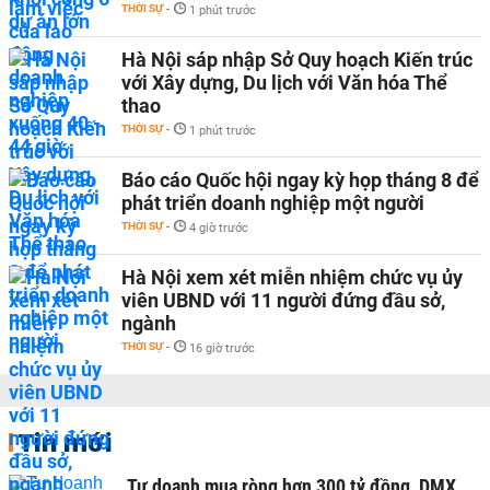
THỜI SỰ
-
1 phút trước
Hà Nội sáp nhập Sở Quy hoạch Kiến trúc
với Xây dựng, Du lịch với Văn hóa Thể
thao
THỜI SỰ
-
1 phút trước
Báo cáo Quốc hội ngay kỳ họp tháng 8 để
phát triển doanh nghiệp một người
THỜI SỰ
-
4 giờ trước
Hà Nội xem xét miễn nhiệm chức vụ ủy
viên UBND với 11 người đứng đầu sở,
ngành
THỜI SỰ
-
16 giờ trước
Tin mới
Tự doanh mua ròng hơn 300 tỷ đồng, DMX