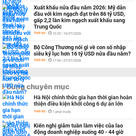
Xuất khẩu nửa đầu năm 2026: Mỹ dẫn
đầu với kim ngạch đạt trên 86 tỷ USD,
gấp 2,2 lần kim ngạch xuất khẩu sang
Trung Quốc
THỜI SỰ
-
10:23 | 16/07/2026
Bộ Công Thương nói gì về con số nhập
siêu kỷ lục hơn 16 tỷ USD nửa đầu năm?
THỜI SỰ
-
17:04 | 07/07/2026
Cùng chuyên mục
Hà Nội chính thức gia hạn thời gian hoàn
thiện điều kiện khởi công 6 dự án lớn
THỜI SỰ
-
1 phút trước
Kiến nghị giảm tuần làm việc của lao
động doanh nghiệp xuống 40 - 44 giờ