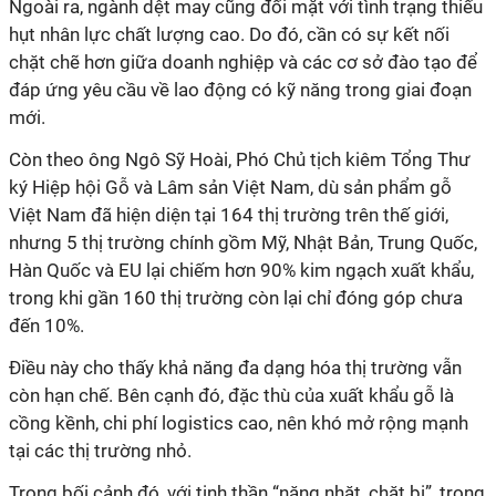
Ngoài ra, ngành dệt may cũng đối mặt với tình trạng thiếu
hụt nhân lực chất lượng cao. Do đó, cần có sự kết nối
chặt chẽ hơn giữa doanh nghiệp và các cơ sở đào tạo để
đáp ứng yêu cầu về lao động có kỹ năng trong giai đoạn
mới.
Còn theo ông Ngô Sỹ Hoài, Phó Chủ tịch kiêm Tổng Thư
ký Hiệp hội Gỗ và Lâm sản Việt Nam, dù sản phẩm gỗ
Việt Nam đã hiện diện tại 164 thị trường trên thế giới,
nhưng
5 thị trường chính gồm Mỹ, Nhật Bản, Trung Quốc,
Hàn Quốc và EU lại chiếm hơn 90% kim ngạch xuất khẩu,
trong khi gần 160 thị trường còn lại chỉ đóng góp chưa
đến 10%.
Điều này cho thấy khả năng đa dạng hóa thị trường vẫn
còn hạn chế. Bên cạnh đó, đặc thù của xuất khẩu gỗ là
cồng kềnh, chi phí logistics cao, nên khó mở rộng mạnh
tại các thị trường nhỏ.
Trong bối cảnh đó, với tinh thần “năng nhặt, chặt bị”, trong