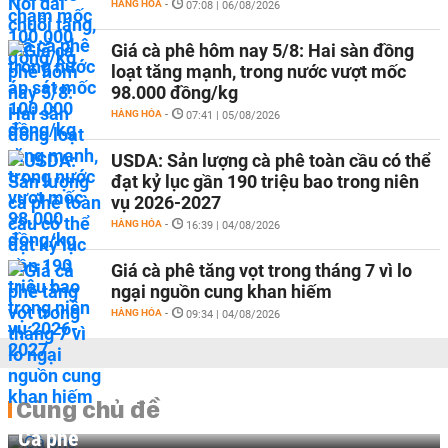
HÀNG HÓA
-
07:08 | 06/08/2026
Giá cà phê hôm nay 5/8: Hai sàn đồng
loạt tăng mạnh, trong nước vượt mốc
98.000 đồng/kg
HÀNG HÓA
-
07:41 | 05/08/2026
USDA: Sản lượng cà phê toàn cầu có thể
đạt kỷ lục gần 190 triệu bao trong niên
vụ 2026-2027
HÀNG HÓA
-
16:39 | 04/08/2026
Giá cà phê tăng vọt trong tháng 7 vì lo
ngại nguồn cung khan hiếm
HÀNG HÓA
-
09:34 | 04/08/2026
Cùng chủ đề
Cà phê