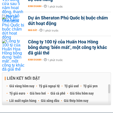
KINH DOANH
-
1 phút trước
Dự án Sheraton Phú Quốc bị buộc chấm
dứt hoạt động
NHÀ ĐẤT
-
1 phút trước
Công ty 100 tỷ của Huấn Hoa Hồng
bỗng dưng ‘biến mất’, một công ty khác
đã giải thể
KINH DOANH
-
1 phút trước
LIÊN KẾT NỔI BẬT
Giá vàng hôm nay
Tỷ giá ngoại tệ
Tỷ giá usd
Tỷ giá yen
Tỷ giá euro
Giá heo hơi
Giá cà phê
Giá tiêu hôm nay
Lãi suất ngân hàng
Giá xăng dầu
Giá thép hôm nay
Giá sầu riêng
Giá thịt heo
Giá gạo
Giá cao su