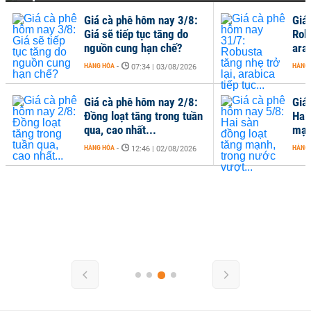
Giá cà phê hôm nay 3/8:
Giá
Giá sẽ tiếp tục tăng do
Robu
nguồn cung hạn chế?
arab
HÀNG HÓA
-
HÀNG
07:34 | 03/08/2026
Giá cà phê hôm nay 2/8:
Giá
Đồng loạt tăng trong tuần
Hai
qua, cao nhất...
mạn
HÀNG HÓA
-
HÀNG
12:46 | 02/08/2026