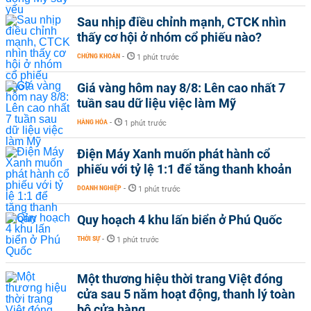
Sau nhịp điều chỉnh mạnh, CTCK nhìn
thấy cơ hội ở nhóm cổ phiếu nào?
CHỨNG KHOÁN
-
1 phút trước
Giá vàng hôm nay 8/8: Lên cao nhất 7
tuần sau dữ liệu việc làm Mỹ
HÀNG HÓA
-
1 phút trước
Điện Máy Xanh muốn phát hành cổ
phiếu với tỷ lệ 1:1 để tăng thanh khoản
DOANH NGHIỆP
-
1 phút trước
Quy hoạch 4 khu lấn biển ở Phú Quốc
THỜI SỰ
-
1 phút trước
Một thương hiệu thời trang Việt đóng
cửa sau 5 năm hoạt động, thanh lý toàn
bộ cửa hàng