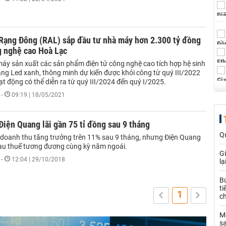
Rạng Đông (RAL) sắp đầu tư nhà máy hơn 2.300 tỷ đồng
g nghệ cao Hoà Lạc
áy sản xuất các sản phẩm điện tử công nghệ cao tích hợp hệ sinh
áng Led xanh, thông minh dự kiến được khỏi công từ quý III/2022
ạt động có thể diễn ra từ quý III/2024 đến quý I/2025.
-
09:19 | 18/05/2021
iện Quang lãi gần 75 tỉ đồng sau 9 tháng
Q
doanh thu tăng trưởng trên 11% sau 9 tháng, nhưng Điện Quang
 sau thuế tương đương cùng kỳ năm ngoái.
Gi
-
12:04 | 29/10/2018
lạ
Bứ
ti
1
ch
Mộ
sa