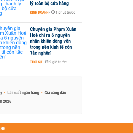
lý toàn bộ cửa hàng
KINH DOANH
-
1 phút trước
Chuyên gia Phạm Xuân
Hoè chỉ ra 6 nguyên
nhân khiến dòng vốn
trong nền kinh tế còn
'tắc nghẽn'
THỜI SỰ
-
9 giờ trước
ay
Lãi suất ngân hàng
Giá xăng dầu
am 2026
ANH