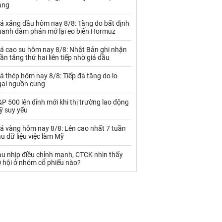
Palladium
Phân bón
àng
Rau - Củ -Quả
Sắt thép
iá xăng dầu hôm nay 8/8: Tăng do bất định
uanh đàm phán mở lại eo biển Hormuz
Sữa
iá cao su hôm nay 8/8: Nhật Bản ghi nhận
ần tăng thứ hai liên tiếp nhờ giá dầu
Than
Thức ăn chăn nuôi
á thép hôm nay 8/8: Tiếp đà tăng do lo
gại nguồn cung
Thủy hải sản khác
Tôm
P 500 lên đỉnh mới khi thị trường lao động
Vàng
ỹ suy yếu
iá vàng hôm nay 8/8: Lên cao nhất 7 tuần
VLXD khác
Xăng dầu
u dữ liệu việc làm Mỹ
Xi măng - Clynker
au nhịp điều chỉnh mạnh, CTCK nhìn thấy
ơ hội ở nhóm cổ phiếu nào?