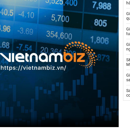
h
G
q
G
tu
Gi
n
S&
M
G
sa
S
c