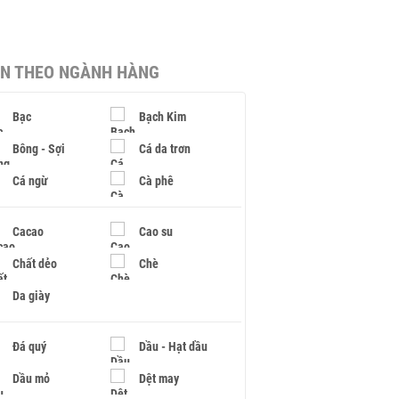
IN THEO NGÀNH HÀNG
Bạc
Bạch Kim
Bông - Sợi
Cá da trơn
Cá ngừ
Cà phê
Cacao
Cao su
Chất dẻo
Chè
Da giày
Đá quý
Dầu - Hạt dầu
Dầu mỏ
Dệt may