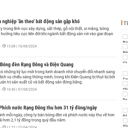
 nghiệp 'ăn theo' bất động sản gặp khó
T
y trong lĩnh vực xây dựng, sắt thép, gỗ nội thất, xi măng, bóng
h hưởng tiêu cực liên đới khi ngành bất động sản rơi vào giai đoạn
-
15:08 | 16/08/2024
u Bóng đèn Rạng Đông và Điện Quang
ó những kỷ lục mới trong kinh doanh nhờ chuyển đổi nhanh sang
ịch vụ chiếu sáng thông minh, trong khi Điện Quang bị thụt lùi bởi
uản trị sản xuất cũ và bất động sản đóng băng.
-
10:40 | 07/08/2024
Phích nước Rạng Đông thu hơn 31 tỷ đồng/ngày
bình mỗi ngày, công ty bán bóng đèn và phích nước này thu về hơn
lãi hơn 2,1 tỷ đồng trong quý đầu năm.
-
11:22 | 22/04/2024