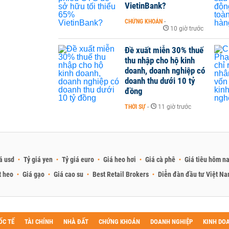
VietinBank?
CHỨNG KHOÁN
-
10 giờ trước
Đề xuất miễn 30% thuế
thu nhập cho hộ kinh
doanh, doanh nghiệp có
doanh thu dưới 10 tỷ
đồng
THỜI SỰ
-
11 giờ trước
á usd
Tỷ giá yen
Tỷ giá euro
Giá heo hơi
Giá cà phê
Giá tiêu hôm n
t heo
Giá gạo
Giá cao su
Best Retail Brokers
Diễn đàn đầu tư Việt N
ỐC TẾ
TÀI CHÍNH
NHÀ ĐẤT
CHỨNG KHOÁN
DOANH NGHIỆP
KINH DO