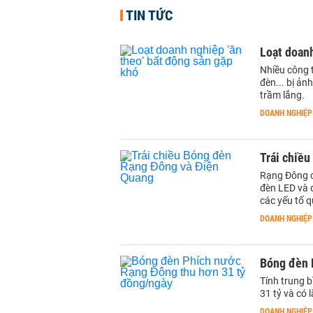
TIN TỨC
Loạt doanh
Nhiều công t
đèn... bị ản
trầm lắng.
DOANH NGHIỆP
Trái chiề
Rạng Đông c
đèn LED và d
các yếu tố q
DOANH NGHIỆP
Bóng đèn 
Tính trung 
31 tỷ và có 
DOANH NGHIỆP