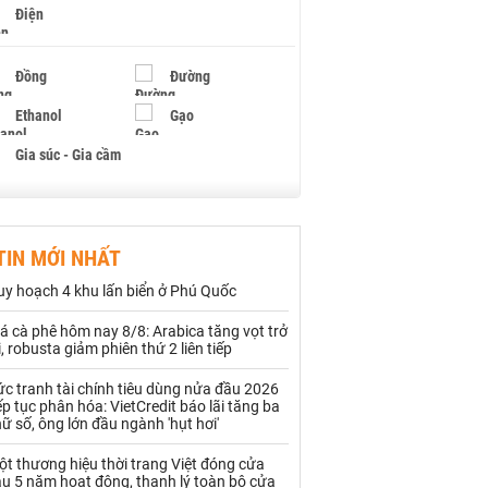
Điện
Đồng
Đường
Ethanol
Gạo
Gia súc - Gia cầm
Giấy
Gỗ
TIN MỚI NHẤT
Hạt điều
Hồ tiêu - Hạt tiêu
uy hoạch 4 khu lấn biển ở Phú Quốc
Khí đốt
á cà phê hôm nay 8/8: Arabica tăng vọt trở
i, robusta giảm phiên thứ 2 liên tiếp
Kim loại khác
Mắc ca
c tranh tài chính tiêu dùng nửa đầu 2026
Muối
Ngũ cốc
ếp tục phân hóa: VietCredit báo lãi tăng ba
ữ số, ông lớn đầu ngành 'hụt hơi'
Nhựa - Hạt nhựa
t thương hiệu thời trang Việt đóng cửa
u 5 năm hoạt động, thanh lý toàn bộ cửa