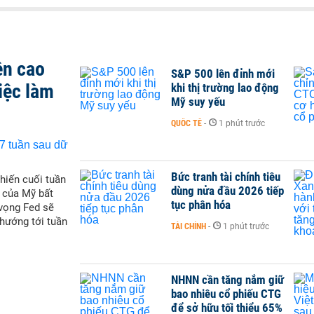
ên cao
S&P 500 lên đỉnh mới
iệc làm
khi thị trường lao động
Mỹ suy yếu
QUỐC TẾ
-
1 phút trước
Bức tranh tài chính tiêu
hiến cuối tuần
dùng nửa đầu 2026 tiếp
p của Mỹ bất
tục phân hóa
 vọng Fed sẽ
 hướng tới tuần
TÀI CHÍNH
-
1 phút trước
NHNN cần tăng nắm giữ
bao nhiêu cổ phiếu CTG
để sở hữu tối thiểu 65%