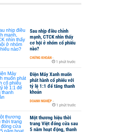
Sau nhịp điều chỉnh
mạnh, CTCK nhìn thấy
cơ hội ở nhóm cổ phiếu
nào?
CHỨNG KHOÁN
-
1 phút trước
Điện Máy Xanh muốn
phát hành cổ phiếu với
tỷ lệ 1:1 để tăng thanh
khoản
DOANH NGHIỆP
-
1 phút trước
Một thương hiệu thời
trang Việt đóng cửa sau
5 năm hoạt động, thanh