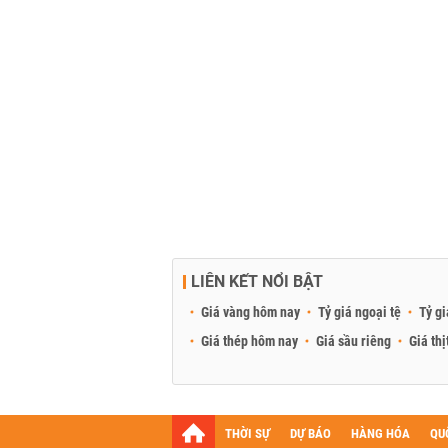
LIÊN KẾT NỔI BẬT
Giá vàng hôm nay
Tỷ giá ngoại tệ
Tỷ gi
Giá thép hôm nay
Giá sầu riêng
Giá thị
THỜI SỰ
DỰ BÁO
HÀNG HÓA
QU