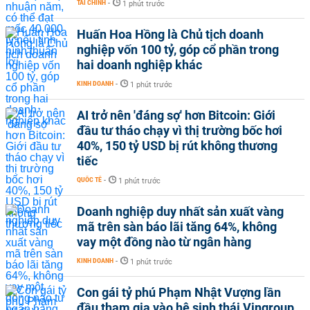
TÀI CHÍNH
-
1 phút trước
Huấn Hoa Hồng là Chủ tịch doanh
nghiệp vốn 100 tỷ, góp cổ phần trong
hai doanh nghiệp khác
KINH DOANH
-
1 phút trước
AI trở nên 'đáng sợ' hơn Bitcoin: Giới
đầu tư tháo chạy vì thị trường bốc hơi
40%, 150 tỷ USD bị rút không thương
tiếc
QUỐC TẾ
-
1 phút trước
Doanh nghiệp duy nhất sản xuất vàng
mã trên sàn báo lãi tăng 64%, không
vay một đồng nào từ ngân hàng
KINH DOANH
-
1 phút trước
Con gái tỷ phú Phạm Nhật Vượng lần
đầu tham gia vào hệ sinh thái Vingroup