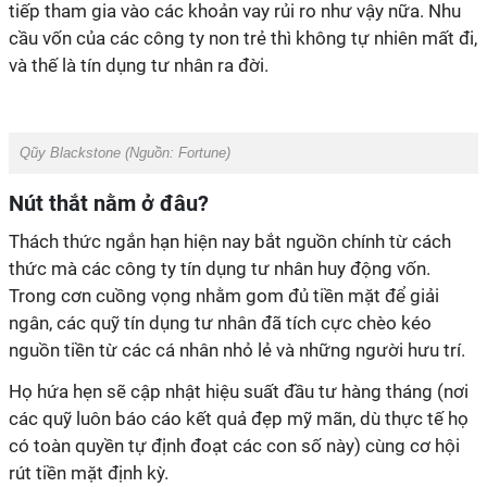
tiếp tham gia vào các khoản vay rủi ro như vậy nữa. Nhu
cầu vốn của các công ty non trẻ thì không tự nhiên mất đi,
và thế là tín dụng tư nhân ra đời.
Qũy Blackstone (Nguồn: Fortune)
Nút thắt nằm ở đâu?
Thách thức ngắn hạn hiện nay bắt nguồn chính từ cách
thức mà các công ty tín dụng tư nhân huy động vốn.
Trong cơn cuồng vọng nhằm gom đủ tiền mặt để giải
ngân, các quỹ tín dụng tư nhân đã tích cực chèo kéo
nguồn tiền từ các cá nhân nhỏ lẻ và những người hưu trí.
Họ hứa hẹn sẽ cập nhật hiệu suất đầu tư hàng tháng (nơi
các quỹ luôn báo cáo kết quả đẹp mỹ mãn, dù thực tế họ
có toàn quyền tự định đoạt các con số này) cùng cơ hội
rút tiền mặt định kỳ.