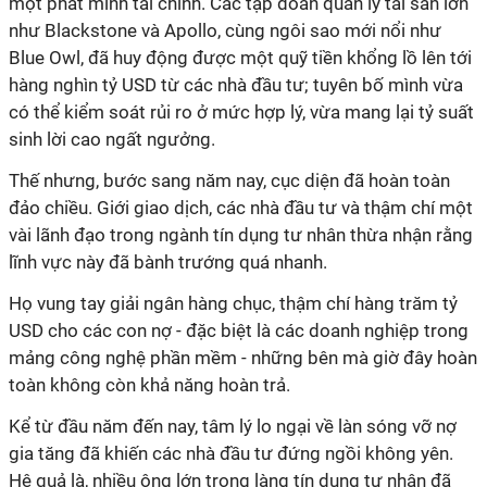
một phát minh tài chính. Các tập đoàn quản lý tài sản lớn
như Blackstone và Apollo, cùng ngôi sao mới nổi như
Blue Owl, đã huy động được một quỹ tiền khổng lồ lên tới
hàng nghìn tỷ USD từ các nhà đầu tư; tuyên bố mình vừa
có thể kiểm soát rủi ro ở mức hợp lý, vừa mang lại tỷ suất
sinh lời cao ngất ngưởng.
Thế nhưng, bước sang năm nay, cục diện đã hoàn toàn
đảo chiều. Giới giao dịch, các nhà đầu tư và thậm chí một
vài lãnh đạo trong ngành tín dụng tư nhân thừa nhận rằng
lĩnh vực này đã bành trướng quá nhanh.
Họ vung tay giải ngân hàng chục, thậm chí hàng trăm tỷ
USD cho các con nợ - đặc biệt là các doanh nghiệp trong
mảng công nghệ phần mềm - những bên mà giờ đây hoàn
toàn không còn khả năng hoàn trả.
Kể từ đầu năm đến nay, tâm lý lo ngại về làn sóng vỡ nợ
gia tăng đã khiến các nhà đầu tư đứng ngồi không yên.
Hệ quả là, nhiều ông lớn trong làng tín dụng tư nhân đã