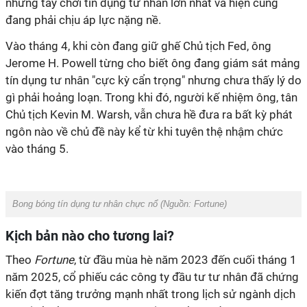
những tay chơi tín dụng tư nhân lớn nhất và hiện cũng
đang phải chịu áp lực nặng nề.
Vào tháng 4, khi còn đang giữ ghế Chủ tịch Fed, ông
Jerome H. Powell từng cho biết ông đang giám sát mảng
tín dụng tư nhân "cực kỳ cẩn trọng" nhưng chưa thấy lý do
gì phải hoảng loạn. Trong khi đó, người kế nhiệm ông, tân
Chủ tịch Kevin M. Warsh, vẫn chưa hề đưa ra bất kỳ phát
ngôn nào về chủ đề này kể từ khi tuyên thệ nhậm chức
vào tháng 5.
Bong bóng tín dụng tư nhân chực nổ (Nguồn: Fortune)
Kịch bản nào cho tương lai?
Theo
Fortune
, từ đầu mùa hè năm 2023 đến cuối tháng 1
năm 2025, cổ phiếu các công ty đầu tư tư nhân đã chứng
kiến ​​đợt tăng trưởng mạnh nhất trong lịch sử ngành dịch