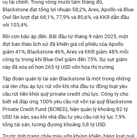
vụ tài chính. Trong vòng mười tám tháng đó,
Blackstone
đạt tổng lợi nhuận 58,2%, Ares, Apollo và Blue
Owl lần lượt đạt 68,1%, 77,9% và 80,6%, và
KKR
dẫn đầu
với 103,4%.
Rồi cơn bão ập đến. Bắt đầu từ tháng 9 năm 2025, một
đợt bán tháo lịch sử đã khiến giá cổ phiếu của Apollo
giảm 41%, Blackstone 46%, Ares và KKR giảm 48% mỗi
công ty, trong khi Blue Owl giảm đến 75%. Sự sụt giảm
này đã xóa sổ hơn 265 tỷ USD vốn hóa thị trường
Tập đoàn quản lý tài sản Blackstone là một trong những
cái tên chịu áp lực rút vốn khi nhà đầu tư đồng loạt yêu
cầu rút tiền khỏi quỹ private credit chủ lực. Công ty cho
biết sẽ đáp ứng 100% yêu cầu rút vốn tại quỹ Blackstone
Private Credit Fund (BCRED), hiện quản lý khoảng 82 tỷ
USD tài sản, sau khi nhà đầu tư yêu cầu rút kỷ lục 7,9%
tổng tài sản, tương đương khoảng 3,8 tỷ USD.
Trước tình trạng chảy máu vốn khủng khiếp, hàng loạt quỹ