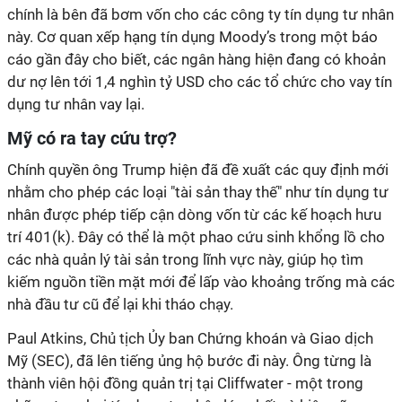
chính là bên đã bơm vốn cho các công ty tín dụng tư nhân
này. Cơ quan xếp hạng tín dụng Moody’s trong một báo
cáo gần đây cho biết, các ngân hàng hiện đang có khoản
dư nợ lên tới 1,4 nghìn tỷ USD cho các tổ chức cho vay tín
dụng tư nhân vay lại.
Mỹ có ra tay cứu trợ?
Chính quyền ông Trump hiện đã đề xuất các quy định mới
nhằm cho phép các loại "tài sản thay thế" như tín dụng tư
nhân được phép tiếp cận dòng vốn từ các kế hoạch hưu
trí 401(k). Đây có thể là một phao cứu sinh khổng lồ cho
các nhà quản lý tài sản trong lĩnh vực này, giúp họ tìm
kiếm nguồn tiền mặt mới để lấp vào khoảng trống mà các
nhà đầu tư cũ để lại khi tháo chạy.
Paul Atkins, Chủ tịch Ủy ban Chứng khoán và Giao dịch
Mỹ (SEC), đã lên tiếng ủng hộ bước đi này. Ông từng là
thành viên hội đồng quản trị tại Cliffwater - một trong