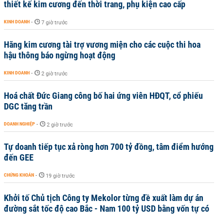
thiết kế kim cương đến thời trang, phụ kiện cao cấp
KINH DOANH
-
7 giờ trước
Hãng kim cương tài trợ vương miện cho các cuộc thi hoa
hậu thông báo ngừng hoạt động
KINH DOANH
-
2 giờ trước
Hoá chất Đức Giang công bố hai ứng viên HĐQT, cổ phiếu
DGC tăng trần
DOANH NGHIỆP
-
2 giờ trước
Tự doanh tiếp tục xả ròng hơn 700 tỷ đồng, tâm điểm hướng
đến GEE
CHỨNG KHOÁN
-
19 giờ trước
Khởi tố Chủ tịch Công ty Mekolor từng đề xuất làm dự án
đường sắt tốc độ cao Bắc - Nam 100 tỷ USD bằng vốn tự có