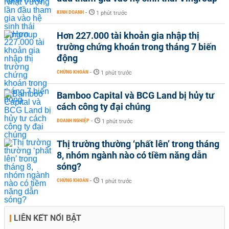
KINH DOANH
-
1 phút trước
Hơn 227.000 tài khoản gia nhập thị
trường chứng khoán trong tháng 7 biến
động
CHỨNG KHOÁN
-
1 phút trước
Bamboo Capital và BCG Land bị hủy tư
cách công ty đại chúng
DOANH NGHIỆP
-
1 phút trước
Thị trường thường ‘phất lên’ trong tháng
8, nhóm ngành nào có tiềm năng dẫn
sóng?
CHỨNG KHOÁN
-
1 phút trước
LIÊN KẾT NỔI BẬT