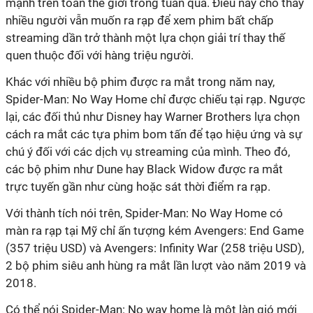
mạnh trên toàn thế giới trong tuần qua. Điều này cho thấy
nhiều người vẫn muốn ra rạp để xem phim bất chấp
streaming dần trở thành một lựa chọn giải trí thay thế
quen thuộc đối với hàng triệu người.
Khác với nhiều bộ phim được ra mắt trong năm nay,
Spider-Man: No Way Home chỉ được chiếu tại rạp. Ngược
lại, các đối thủ như Disney hay Warner Brothers lựa chọn
cách ra mắt các tựa phim bom tấn để tạo hiệu ứng và sự
chú ý đối với các dịch vụ streaming của mình. Theo đó,
các bộ phim như Dune hay Black Widow được ra mắt
trực tuyến gần như cùng hoặc sát thời điểm ra rạp.
Với thành tích nói trên, Spider-Man: No Way Home có
màn ra rạp tại Mỹ chỉ ấn tượng kém Avengers: End Game
(357 triệu USD) và Avengers: Infinity War (258 triệu USD),
2 bộ phim siêu anh hùng ra mắt lần lượt vào năm 2019 và
2018.
Có thể nói Spider-Man: No way home là một làn gió mới