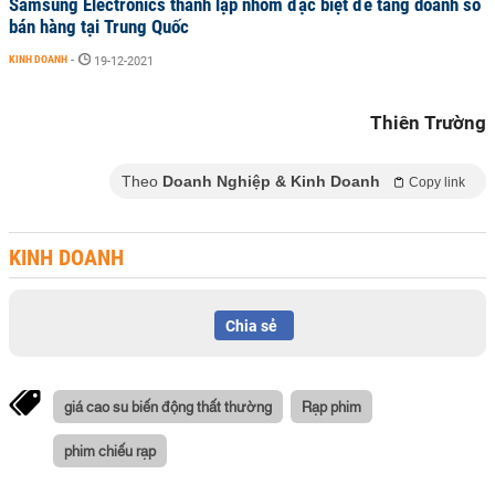
Samsung Electronics thành lập nhóm đặc biệt để tăng doanh số
bán hàng tại Trung Quốc
KINH DOANH
-
19-12-2021
Thiên Trường
Theo
Doanh Nghiệp & Kinh Doanh
Copy link
KINH DOANH
Chia sẻ
giá cao su biến động thất thường
Rạp phim
phim chiếu rạp