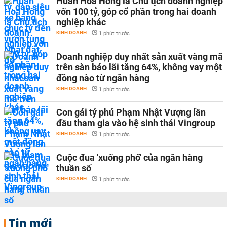
Huấn Hoa Hồng là Chủ tịch doanh nghiệp
vốn 100 tỷ, góp cổ phần trong hai doanh
nghiệp khác
KINH DOANH
-
1 phút trước
Doanh nghiệp duy nhất sản xuất vàng mã
trên sàn báo lãi tăng 64%, không vay một
đồng nào từ ngân hàng
KINH DOANH
-
1 phút trước
Con gái tỷ phú Phạm Nhật Vượng lần
đầu tham gia vào hệ sinh thái Vingroup
KINH DOANH
-
1 phút trước
Cuộc đua 'xuống phố' của ngân hàng
thuần số
KINH DOANH
-
1 phút trước
Tin mới