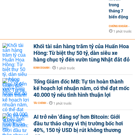
trong
tháng 7
biến động
CHỨNG KHOÁN
-
1 phút trước
Khối tài sản hàng trăm tỷ của Huấn Hoa
Hồng: Từ biệt thự 50 tỷ, dàn siêu xe
hàng chục tỷ đến vườn tùng Nhật đắt đỏ
KINH DOANH
-
1 phút trước
Tổng Giám đốc MB: Tự tin hoàn thành
kế hoạch lợi nhuận năm, có thể đạt mốc
40.000 tỷ nếu tình hình thuận lợi
TÀI CHÍNH
-
1 phút trước
AI trở nên 'đáng sợ' hơn Bitcoin: Giới
đầu tư tháo chạy vì thị trường bốc hơi
40%, 150 tỷ USD bị rút không thương