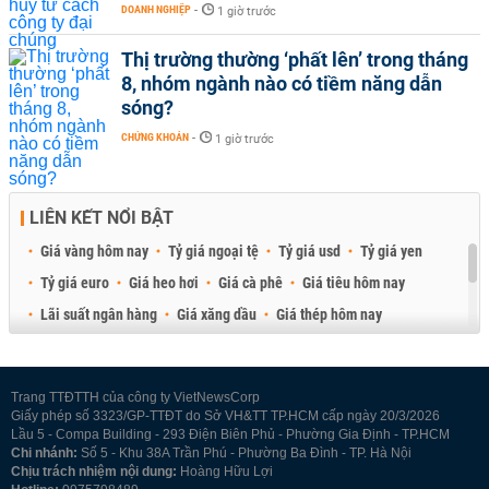
DOANH NGHIỆP
-
1 giờ trước
Thị trường thường ‘phất lên’ trong tháng
8, nhóm ngành nào có tiềm năng dẫn
sóng?
CHỨNG KHOÁN
-
1 giờ trước
LIÊN KẾT NỔI BẬT
Giá vàng hôm nay
Tỷ giá ngoại tệ
Tỷ giá usd
Tỷ giá yen
Tỷ giá euro
Giá heo hơi
Giá cà phê
Giá tiêu hôm nay
Lãi suất ngân hàng
Giá xăng dầu
Giá thép hôm nay
Giá sầu riêng
Giá thịt heo
Giá gạo
Giá cao su
Best Retail Brokers
Diễn đàn đầu tư Việt Nam 2026
Trang TTĐTTH của công ty VietNewsCorp
Giấy phép số 3323/GP-TTĐT do Sở VH&TT TP.HCM cấp ngày 20/3/2026
Lầu 5 - Compa Building - 293 Điện Biên Phủ - Phường Gia Định - TP.HCM
Chi nhánh:
Số 5 - Khu 38A Trần Phú - Phường Ba Đình - TP. Hà Nội
Chịu trách nhiệm nội dung:
Hoàng Hữu Lợi