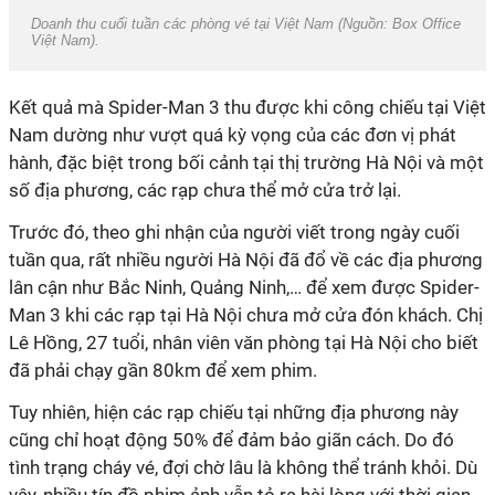
Doanh thu cuối tuần các phòng vé tại Việt Nam (Nguồn: Box Office
Việt Nam).
Kết quả mà Spider-Man 3 thu được khi công chiếu tại Việt
Nam dường như vượt quá kỳ vọng của các đơn vị phát
hành, đặc biệt trong bối cảnh tại thị trường Hà Nội và một
số địa phương, các rạp chưa thể mở cửa trở lại.
Trước đó, theo ghi nhận của người viết trong ngày cuối
tuần qua, rất nhiều người Hà Nội đã đổ về các địa phương
lân cận như Bắc Ninh, Quảng Ninh,… để xem được Spider-
Man 3 khi các rạp tại Hà Nội chưa mở cửa đón khách. Chị
Lê Hồng, 27 tuổi, nhân viên văn phòng tại Hà Nội cho biết
đã phải chạy gần 80km để xem phim.
Tuy nhiên, hiện các rạp chiếu tại những địa phương này
cũng chỉ hoạt động 50% để đảm bảo giãn cách. Do đó
tình trạng cháy vé, đợi chờ lâu là không thể tránh khỏi. Dù