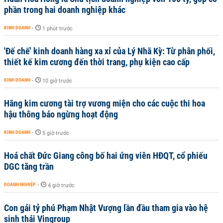
phần trong hai doanh nghiệp khác
KINH DOANH
-
1 phút trước
'Đế chế’ kinh doanh hàng xa xỉ của Lý Nhã Kỳ: Từ phân phối,
thiết kế kim cương đến thời trang, phụ kiện cao cấp
KINH DOANH
-
10 giờ trước
Hãng kim cương tài trợ vương miện cho các cuộc thi hoa
hậu thông báo ngừng hoạt động
KINH DOANH
-
5 giờ trước
Hoá chất Đức Giang công bố hai ứng viên HĐQT, cổ phiếu
DGC tăng trần
DOANH NGHIỆP
-
4 giờ trước
Con gái tỷ phú Phạm Nhật Vượng lần đầu tham gia vào hệ
sinh thái Vingroup