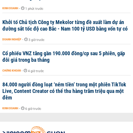
KINH DOANH
-
1 phút trước
Khởi tố Chủ tịch Công ty Mekolor từng đề xuất làm dự án
đường sắt tốc độ cao Bắc - Nam 100 tỷ USD bằng vốn tự có
DOANH NGHIỆP
-
3 giờ trước
Cổ phiếu VNZ tăng gần 190.000 đồng/cp sau 5 phiên, gấp
đôi giá trong ba tháng
CHỨNG KHOÁN
-
4 giờ trước
84.000 người đồng loạt ‘ném tiền’ trong một phiên TikTok
Live, Content Creator có thể thu hàng trăm triệu qua một
đêm
KINH DOANH
-
6 giờ trước