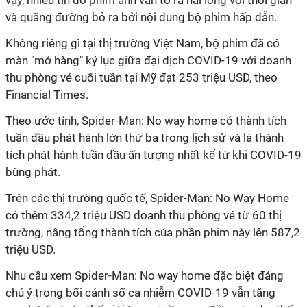
vậy, nhiều tín đồ phim ảnh vẫn tỏ ra hài lòng với thời gian
và quãng đường bỏ ra bởi nội dung bộ phim hấp dẫn.
Không riêng gì tại thị trường Việt Nam, bộ phim đã có
màn "mở hàng" kỷ lục giữa đại dịch COVID-19 với doanh
thu phòng vé cuối tuần tại Mỹ đạt 253 triệu USD, theo
Financial Times.
Theo ước tính, Spider-Man: No way home có thành tích
tuần đầu phát hành lớn thứ ba trong lịch sử và là thành
tích phát hành tuần đầu ấn tượng nhất kể từ khi COVID-19
bùng phát.
Trên các thị trường quốc tế, Spider-Man: No Way Home
có thêm 334,2 triệu USD doanh thu phòng vé từ 60 thị
trường, nâng tổng thành tích của phần phim này lên 587,2
triệu USD.
Nhu cầu xem Spider-Man: No way home đặc biệt đáng
chú ý trong bối cảnh số ca nhiễm COVID-19 vẫn tăng