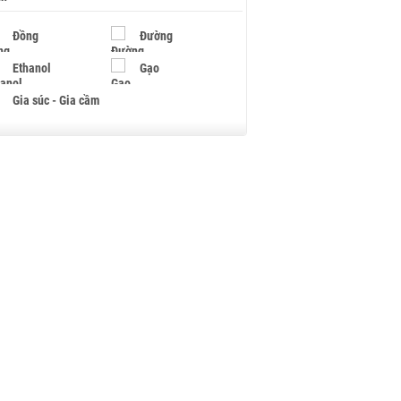
Đồng
Đường
Ethanol
Gạo
Gia súc - Gia cầm
Giấy
Gỗ
Hạt điều
Hồ tiêu - Hạt tiêu
Khí đốt
Kim loại khác
Mắc ca
Muối
Ngũ cốc
Nhựa - Hạt nhựa
Palladium
Phân bón