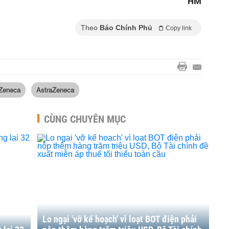
HM
Theo
Báo Chính Phủ
Copy link
aZeneca
AstraZeneca
CÙNG CHUYÊN MỤC
Lo ngại 'vỡ kế hoạch' vì loạt BOT điện phải