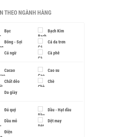
IN THEO NGÀNH HÀNG
Bạc
Bạch Kim
Bông - Sợi
Cá da trơn
Cá ngừ
Cà phê
Cacao
Cao su
Chất dẻo
Chè
Da giày
Đá quý
Dầu - Hạt dầu
Dầu mỏ
Dệt may
Điện