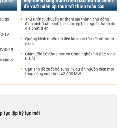
 lại 32
nộp thêm hàng trăm triệu USD, Bộ Tài chính
đề xuất miễn áp thuế tối thiểu toàn cầu
au tin
Thủ tướng: Chuyển từ tham gia thành chủ động
định hình 'luật chơi', biến sức ép bên ngoài thành dư
địa phát triển
ID-19
Quảng Ninh muốn bỏ tiền làm cao tốc kết nối vành
đai 5
COVID-19
Giám đốc Sở Khoa học và Công nghệ tỉnh Bắc Ninh
bị bắt
19 Nano
Cần Thơ đề xuất bổ sung 19 dự án nguồn điện mới
tổng công suất hơn 42.000 MW
 tục lập kỷ lục mới