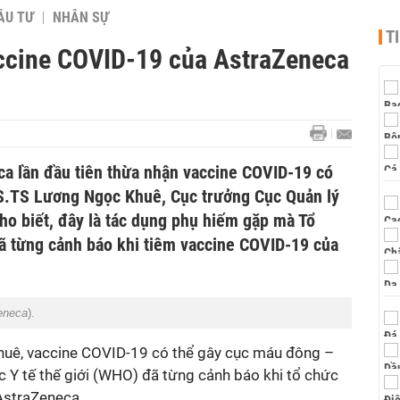
ẦU TƯ
NHÂN SỰ
T
vaccine COVID-19 của AstraZeneca
ca lần đầu tiên thừa nhận vaccine COVID-19 có
S.TS Lương Ngọc Khuê, Cục trưởng Cục Quản lý
ho biết, đây là tác dụng phụ hiếm gặp mà Tổ
đã từng cảnh báo khi tiêm vaccine COVID-19 của
eneca
).
uê, vaccine COVID-19 có thể gây cục máu đông –
 Y tế thế giới (WHO) đã từng cảnh báo khi tổ chức
AstraZeneca.