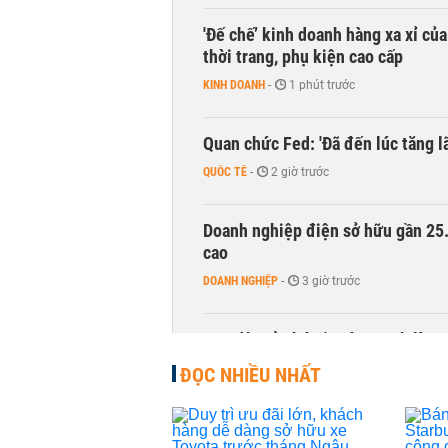
'Đế chế’ kinh doanh hàng xa xỉ củ
thời trang, phụ kiện cao cấp
KINH DOANH
-
1 phút trước
Quan chức Fed: 'Đã đến lúc tăng lã
QUỐC TẾ
-
2 giờ trước
Doanh nghiệp điện sở hữu gần 25.0
cao
DOANH NGHIỆP
-
3 giờ trước
Con dâu tỷ phú Hồ Hùng Anh làm 
DOANH NGHIỆP
-
4 giờ trước
ĐỌC NHIỀU NHẤT