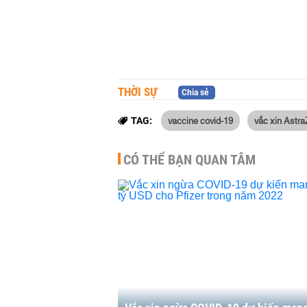
THỜI SỰ
Chia sẻ
vaccine covid-19
vắc xin Astr
TAG:
CÓ THỂ BẠN QUAN TÂM