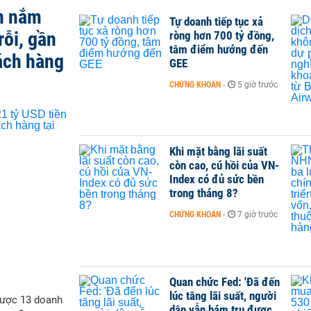
n nắm
Tự doanh tiếp tục xả
rỗi, gần
ròng hơn 700 tỷ đồng,
tâm điểm hướng đến
ách hàng
GEE
CHỨNG KHOÁN
-
5 giờ trước
Khi mặt bằng lãi suất
còn cao, cú hồi của VN-
Index có đủ sức bền
trong tháng 8?
CHỨNG KHOÁN
-
7 giờ trước
Quan chức Fed: 'Đã đến
lúc tăng lãi suất, người
được 13 doanh
dân vẫn bám trụ được