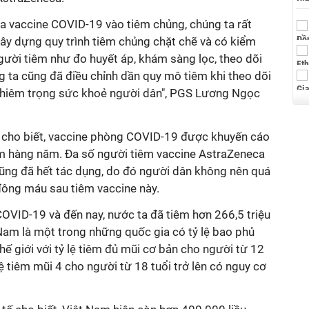
ưa vaccine COVID-19 vào tiêm chủng, chúng ta rất
xây dựng quy trình tiêm chủng chặt chẽ và có kiểm
gười tiêm như đo huyết áp, khám sàng lọc, theo dõi
g ta cũng đã điều chỉnh dần quy mô tiêm khi theo dõi
hiêm trọng sức khoẻ người dân", PGS Lương Ngọc
cho biết, vaccine phòng COVID-19 được khuyến cáo
êm hàng năm. Đa số người tiêm vaccine AstraZeneca
cũng đã hết tác dụng, do đó người dân không nên quá
đông máu sau tiêm vaccine này.
 COVID-19 và đến nay, nước ta đã tiêm hơn 266,5 triệu
Nam là một trong những quốc gia có tỷ lệ bao phủ
ế giới với tỷ lệ tiêm đủ mũi cơ bản cho người từ 12
 lệ tiêm mũi 4 cho người từ 18 tuổi trở lên có nguy cơ