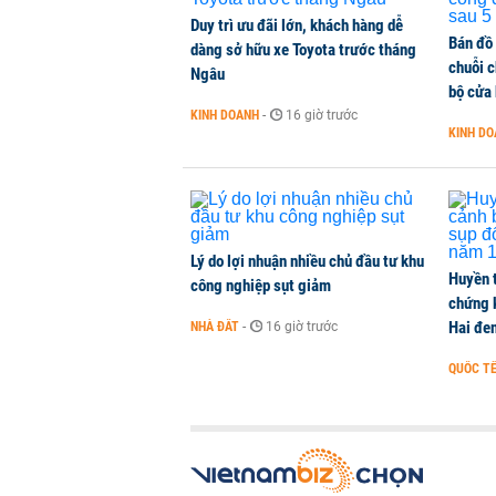
Duy trì ưu đãi lớn, khách hàng dễ
Bán đồ
dàng sở hữu xe Toyota trước tháng
chuỗi 
Ngâu
bộ cửa
KINH DOANH
-
16 giờ trước
KINH D
Lý do lợi nhuận nhiều chủ đầu tư khu
Huyền 
công nghiệp sụt giảm
chứng 
Hai đe
NHÀ ĐẤT
-
16 giờ trước
QUỐC T