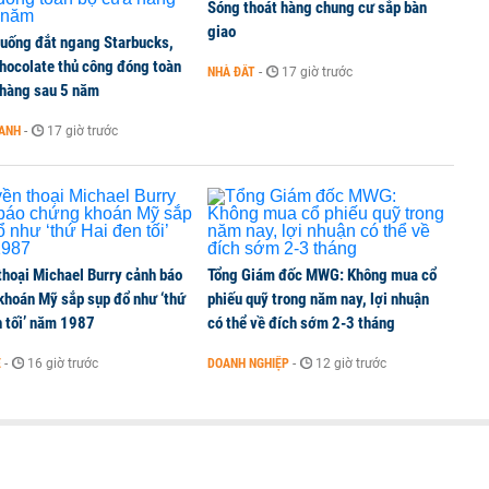
Sóng thoát hàng chung cư sắp bàn
giao
 uống đắt ngang Starbucks,
chocolate thủ công đóng toàn
NHÀ ĐẤT
-
17 giờ trước
 hàng sau 5 năm
OANH
-
17 giờ trước
thoại Michael Burry cảnh báo
Tổng Giám đốc MWG: Không mua cổ
khoán Mỹ sắp sụp đổ như ‘thứ
phiếu quỹ trong năm nay, lợi nhuận
n tối’ năm 1987
có thể về đích sớm 2-3 tháng
Ế
-
16 giờ trước
DOANH NGHIỆP
-
12 giờ trước