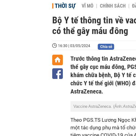
THỜI SỰ
VĨ MÔ
CHÍNH SÁCH
Đ
Bộ Y tế thông tin về 
có thể gây máu đông
16:30 | 03/05/2024
Chia sẻ
Trước thông tin AstraZene
thể gây cục máu đông, PG
khám chữa bệnh, Bộ Y tế c
chức Y tế thế giới (WHO) 
AstraZeneca.
Vaccine AstraZeneca. (Ảnh:
AstraZ
Theo PGS.TS Lương Ngọc Kh
một tác dụng phụ mà tổ chức
tiêm vaccine COVID-19 của 