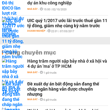
dự án khu công nghiệp
NHÀ ĐẤT
-
15:00 | 02/10/2020
UIC quý 1/2017 ước lãi trước thuế gần 11
tỷ đồng, giảm nhẹ cùng kỳ năm trước
DOANH NGHIỆP
-
22:01 | 07/03/2017
Cùng chuyên mục
Hàng trăm người sập bẫy nhà ở xã hội và
4 dự án 'ma' ở TP HCM
NHÀ ĐẤT
-
1 giờ trước
Đề xuất dự án bất động sản đang thế
chấp ngân hàng vẫn được chuyển
nhượng
NHÀ ĐẤT
-
6 giờ trước