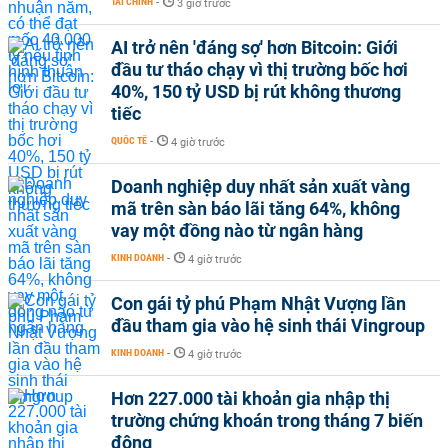
TÀI CHÍNH
-
3 giờ trước
AI trở nên 'đáng sợ' hơn Bitcoin: Giới
đầu tư tháo chạy vì thị trường bốc hơi
40%, 150 tỷ USD bị rút không thương
tiếc
QUỐC TẾ
-
4 giờ trước
Doanh nghiệp duy nhất sản xuất vàng
mã trên sàn báo lãi tăng 64%, không
vay một đồng nào từ ngân hàng
KINH DOANH
-
4 giờ trước
Con gái tỷ phú Phạm Nhật Vượng lần
đầu tham gia vào hệ sinh thái Vingroup
KINH DOANH
-
4 giờ trước
Hơn 227.000 tài khoản gia nhập thị
trường chứng khoán trong tháng 7 biến
động