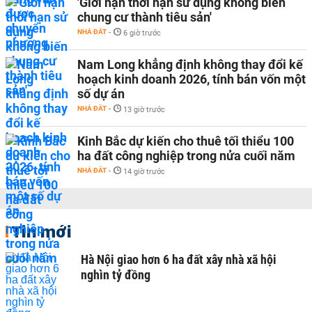
'Giới hạn thời hạn sử dụng không biến
chung cư thành tiêu sản'
NHÀ ĐẤT
-
6 giờ trước
Nam Long khẳng định không thay đổi kế
hoạch kinh doanh 2026, tính bán vốn một
số dự án
NHÀ ĐẤT
-
13 giờ trước
Kinh Bắc dự kiến cho thuê tối thiểu 100
ha đất công nghiệp trong nửa cuối năm
NHÀ ĐẤT
-
14 giờ trước
Tin mới
Hà Nội giao hơn 6 ha đất xây nhà xã hội
nghìn tỷ đồng