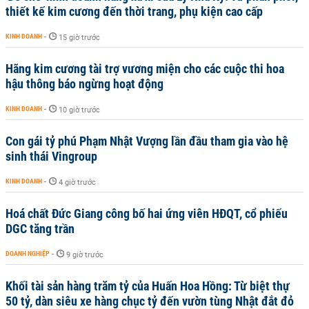
thiết kế kim cương đến thời trang, phụ kiện cao cấp
KINH DOANH
-
15 giờ trước
Hãng kim cương tài trợ vương miện cho các cuộc thi hoa
hậu thông báo ngừng hoạt động
KINH DOANH
-
10 giờ trước
Con gái tỷ phú Phạm Nhật Vượng lần đầu tham gia vào hệ
sinh thái Vingroup
KINH DOANH
-
4 giờ trước
Hoá chất Đức Giang công bố hai ứng viên HĐQT, cổ phiếu
DGC tăng trần
DOANH NGHIỆP
-
9 giờ trước
Khối tài sản hàng trăm tỷ của Huấn Hoa Hồng: Từ biệt thự
50 tỷ, dàn siêu xe hàng chục tỷ đến vườn tùng Nhật đắt đỏ