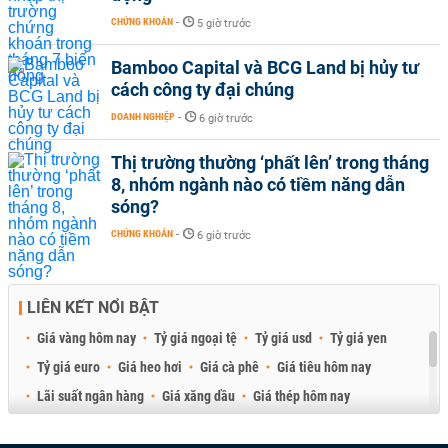
CHỨNG KHOÁN
-
5 giờ trước
Bamboo Capital và BCG Land bị hủy tư
cách công ty đại chúng
DOANH NGHIỆP
-
6 giờ trước
Thị trường thường ‘phất lên’ trong tháng
8, nhóm ngành nào có tiềm năng dẫn
sóng?
CHỨNG KHOÁN
-
6 giờ trước
LIÊN KẾT NỔI BẬT
Giá vàng hôm nay
Tỷ giá ngoại tệ
Tỷ giá usd
Tỷ giá yen
Tỷ giá euro
Giá heo hơi
Giá cà phê
Giá tiêu hôm nay
Lãi suất ngân hàng
Giá xăng dầu
Giá thép hôm nay
Giá sầu riêng
Giá thịt heo
Giá gạo
Giá cao su