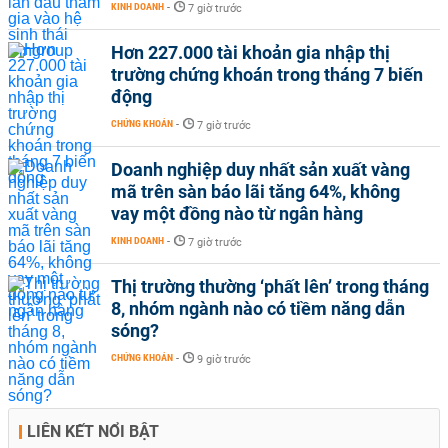
KINH DOANH
-
7 giờ trước
Hơn 227.000 tài khoản gia nhập thị
trường chứng khoán trong tháng 7 biến
động
CHỨNG KHOÁN
-
7 giờ trước
Doanh nghiệp duy nhất sản xuất vàng
mã trên sàn báo lãi tăng 64%, không
vay một đồng nào từ ngân hàng
KINH DOANH
-
7 giờ trước
Thị trường thường ‘phất lên’ trong tháng
8, nhóm ngành nào có tiềm năng dẫn
sóng?
CHỨNG KHOÁN
-
9 giờ trước
LIÊN KẾT NỔI BẬT