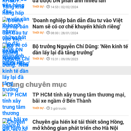
đã được DN phản ánh nhiều lần
THỜI SỰ
-
14:53 | 02/02/2024
'Doanh nghiệp bán dẫn đầu tư vào Việt
Nam sẽ có cơ chế khuyến khích riêng'
THỜI SỰ
-
08:00 | 28/01/2024
Bộ trưởng Nguyễn Chí Dũng: ‘Nền kinh tế
dần lấy lại đà tăng trưởng’
THỜI SỰ
-
15:31 | 09/09/2023
Cùng chuyên mục
TP HCM tính xây trung tâm thương mại,
bãi xe ngầm ở Bến Thành
THỜI SỰ
-
3 giờ trước
Chuyên gia hiến kế tái thiết sông Hồng,
mở không gian phát triển cho Hà Nội