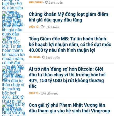
KINH DOANH
-
2 giờ trước
Chứng khoán Mỹ đồng loạt giảm điểm
khi giá dầu quay đầu tăng
QUỐC TẾ
-
1 phút trước
Tổng Giám đốc MB: Tự tin hoàn thành
kế hoạch lợi nhuận năm, có thể đạt mốc
40.000 tỷ nếu tình hình thuận lợi
TÀI CHÍNH
-
6 giờ trước
AI trở nên 'đáng sợ' hơn Bitcoin: Giới
đầu tư tháo chạy vì thị trường bốc hơi
40%, 150 tỷ USD bị rút không thương
tiếc
QUỐC TẾ
-
6 giờ trước
Con gái tỷ phú Phạm Nhật Vượng lần
đầu tham gia vào hệ sinh thái Vingroup