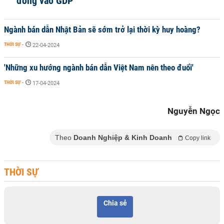
đồng vào GDP
Ngành bán dẫn Nhật Bản sẽ sớm trở lại thời kỳ huy hoàng? ​
THỜI SỰ
-
22-04-2024
'Những xu hướng ngành bán dẫn Việt Nam nên theo đuổi'
THỜI SỰ
-
17-04-2024
Nguyễn Ngọc
Theo
Doanh Nghiệp & Kinh Doanh
Copy link
THỜI SỰ
Chia sẻ