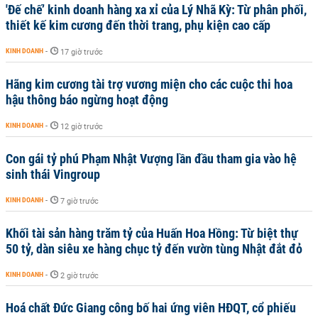
'Đế chế’ kinh doanh hàng xa xỉ của Lý Nhã Kỳ: Từ phân phối,
thiết kế kim cương đến thời trang, phụ kiện cao cấp
KINH DOANH
-
17 giờ trước
Hãng kim cương tài trợ vương miện cho các cuộc thi hoa
hậu thông báo ngừng hoạt động
KINH DOANH
-
12 giờ trước
Con gái tỷ phú Phạm Nhật Vượng lần đầu tham gia vào hệ
sinh thái Vingroup
KINH DOANH
-
7 giờ trước
Khối tài sản hàng trăm tỷ của Huấn Hoa Hồng: Từ biệt thự
50 tỷ, dàn siêu xe hàng chục tỷ đến vườn tùng Nhật đắt đỏ
KINH DOANH
-
2 giờ trước
Hoá chất Đức Giang công bố hai ứng viên HĐQT, cổ phiếu