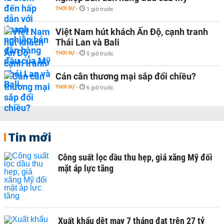
THỜI SỰ
-
1 giờ trước
Việt Nam hút khách Ấn Độ, cạnh tranh
Thái Lan và Bali
THỜI SỰ
-
5 giờ trước
Cán cân thương mại sắp đổi chiều?
THỜI SỰ
-
6 giờ trước
Tin mới
Công suất lọc dầu thu hẹp, giá xăng Mỹ đối
mặt áp lực tăng
Xuất khẩu dệt may 7 tháng đạt trên 27 tỷ