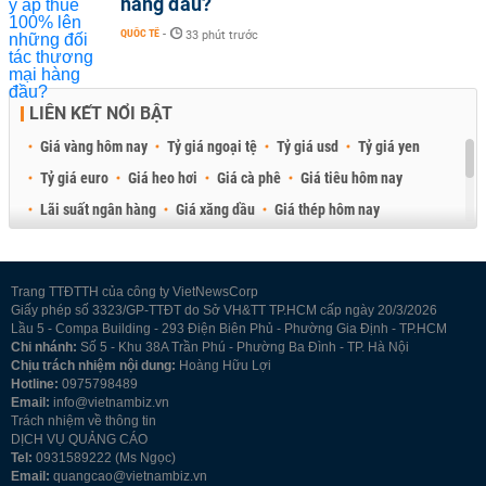
hàng đầu?
QUỐC TẾ
-
33 phút trước
LIÊN KẾT NỔI BẬT
Giá vàng hôm nay
Tỷ giá ngoại tệ
Tỷ giá usd
Tỷ giá yen
Tỷ giá euro
Giá heo hơi
Giá cà phê
Giá tiêu hôm nay
Lãi suất ngân hàng
Giá xăng dầu
Giá thép hôm nay
Giá sầu riêng
Giá thịt heo
Giá gạo
Giá cao su
Best Retail Brokers
Diễn đàn đầu tư Việt Nam 2026
Trang TTĐTTH của công ty VietNewsCorp
Giấy phép số 3323/GP-TTĐT do Sở VH&TT TP.HCM cấp ngày 20/3/2026
Lầu 5 - Compa Building - 293 Điện Biên Phủ - Phường Gia Định - TP.HCM
Chi nhánh:
Số 5 - Khu 38A Trần Phú - Phường Ba Đình - TP. Hà Nội
Chịu trách nhiệm nội dung:
Hoàng Hữu Lợi
Hotline:
0975798489
Email:
info@vietnambiz.vn
Trách nhiệm về thông tin
DỊCH VỤ QUẢNG CÁO
Tel:
0931589222 (Ms Ngọc)
Email:
quangcao@vietnambiz.vn