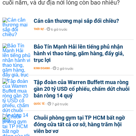
cuối năm, và dư địa nới lỏng còn bao nhiêu?
Cán cân thương mại sắp đổi chiều?
THỜI SỰ
-
6 giờ trước
Bảo Tín Mạnh Hải lên tiếng phủ nhận
hành vi thao túng, găm hàng, đẩy giá,
trục lợi
KINH DOANH
-
2 giờ trước
Tập đoàn của Warren Buffett mua ròng
gần 20 tỷ USD cổ phiếu, chấm dứt chuỗi
bán ròng 14 quý
QUỐC TẾ
-
7 giờ trước
Chuỗi phòng gym tại TP HCM bất ngờ
đóng cửa tất cả cơ sở, hàng trăm hội
viên bơ vơ