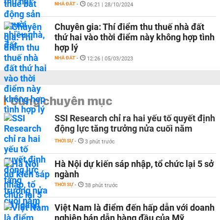
NHÀ ĐẤT
-
06:21 | 28/10/2024
Chuyên gia: Thí điểm thu thuế nhà đất
thứ hai vào thời điểm này không hợp tình
hợp lý
NHÀ ĐẤT
-
12:26 | 05/03/2023
Cùng chuyên mục
SSI Research chỉ ra hai yếu tố quyết định
động lực tăng trưởng nửa cuối năm
THỜI SỰ
-
3 phút trước
Hà Nội dự kiến sáp nhập, tổ chức lại 5 sở
ngành
THỜI SỰ
-
38 phút trước
Việt Nam là điểm đến hấp dẫn với doanh
nghiệp bán dẫn hàng đầu của Mỹ