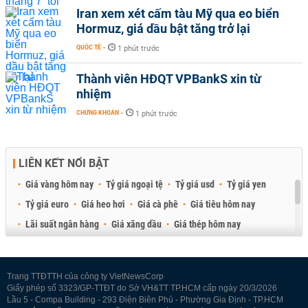
Iran xem xét cấm tàu Mỹ qua eo biển
Hormuz, giá dầu bật tăng trở lại
QUỐC TẾ
-
1 phút trước
Thành viên HĐQT VPBankS xin từ
nhiệm
CHỨNG KHOÁN
-
1 phút trước
LIÊN KẾT NỔI BẬT
Giá vàng hôm nay
Tỷ giá ngoại tệ
Tỷ giá usd
Tỷ giá yen
Tỷ giá euro
Giá heo hơi
Giá cà phê
Giá tiêu hôm nay
Lãi suất ngân hàng
Giá xăng dầu
Giá thép hôm nay
Giá sầu riêng
Giá thịt heo
Giá gạo
Giá cao su
Best Retail Brokers
Diễn đàn đầu tư Việt Nam 2026
Trang TTĐTTH của công ty VietNewsCorp
Giấy phép số 3323/GP-TTĐT do Sở VH&TT TP.HCM cấp ngày 20/3/2026
Lầu 5 - Compa Building - 293 Điện Biên Phủ - Phường Gia Định - TP.HCM