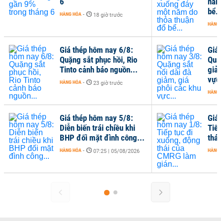
6
năm
bể..
HÀNG HÓA
-
18 giờ trước
HÀNG
Giá thép hôm nay 6/8:
Giá
Quặng sắt phục hồi, Rio
Quặ
Tinto cảnh báo nguồn...
giả
vực.
HÀNG HÓA
-
23 giờ trước
HÀNG
Giá thép hôm nay 5/8:
Giá
Diễn biến trái chiều khi
Tiế
BHP đối mặt đình công...
thá
HÀNG HÓA
-
HÀNG
07:25 | 05/08/2026