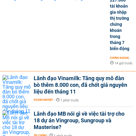
tài khoản
gia nhập
thị trường
chứng
khoán
trong
tháng 7
biến động
CHỨNG KHOÁN
-
14 giờ trước
Lãnh đạo Vinamilk: Tăng quy mô đàn
bò thêm 8.000 con, đã chốt giá nguyên
liệu đến tháng 11
DOANH NGHIỆP
-
1 phút trước
Lãnh đạo MB nói gì về việc tài trợ cho
18 dự án Vingroup, Sungroup và
Masterise?
TÀI CHÍNH
-
1 phút trước