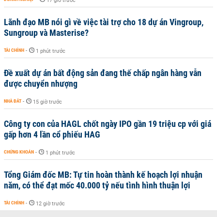
17 giờ trước
Lãnh đạo MB nói gì về việc tài trợ cho 18 dự án Vingroup,
Sungroup và Masterise?
TÀI CHÍNH
-
1 phút trước
Đề xuất dự án bất động sản đang thế chấp ngân hàng vẫn
được chuyển nhượng
NHÀ ĐẤT
-
15 giờ trước
Công ty con của HAGL chốt ngày IPO gần 19 triệu cp với giá
gấp hơn 4 lần cổ phiếu HAG
CHỨNG KHOÁN
-
1 phút trước
Tổng Giám đốc MB: Tự tin hoàn thành kế hoạch lợi nhuận
năm, có thể đạt mốc 40.000 tỷ nếu tình hình thuận lợi
TÀI CHÍNH
-
12 giờ trước