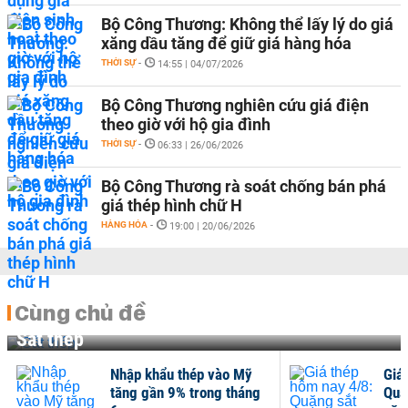
Bộ Công Thương: Không thể lấy lý do giá
xăng dầu tăng để giữ giá hàng hóa
THỜI SỰ
-
14:55 | 04/07/2026
Bộ Công Thương nghiên cứu giá điện
theo giờ với hộ gia đình
THỜI SỰ
-
06:33 | 26/06/2026
Bộ Công Thương rà soát chống bán phá
giá thép hình chữ H
HÀNG HÓA
-
19:00 | 20/06/2026
Cùng chủ đề
Sắt thép
Nhập khẩu thép vào Mỹ
Giá
tăng gần 9% trong tháng
Quặ