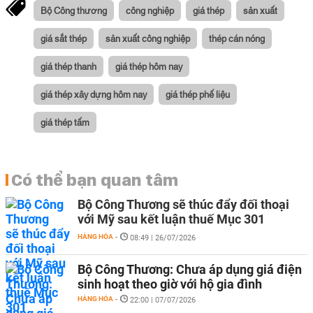
Bộ Công thương
công nghiệp
giá thép
sản xuất
giá sắt thép
sản xuất công nghiệp
thép cán nóng
giá thép thanh
giá thép hôm nay
giá thép xây dựng hôm nay
giá thép phế liệu
giá thép tấm
Có thể bạn quan tâm
Bộ Công Thương sẽ thúc đẩy đối thoại
với Mỹ sau kết luận thuế Mục 301
HÀNG HÓA
-
08:49 | 26/07/2026
Bộ Công Thương: Chưa áp dụng giá điện
sinh hoạt theo giờ với hộ gia đình
HÀNG HÓA
-
22:00 | 07/07/2026