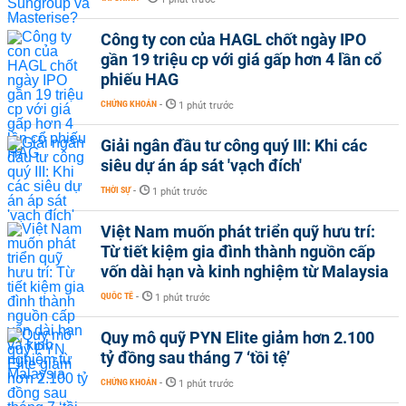
Công ty con của HAGL chốt ngày IPO
gần 19 triệu cp với giá gấp hơn 4 lần cổ
phiếu HAG
CHỨNG KHOÁN
-
1 phút trước
Giải ngân đầu tư công quý III: Khi các
siêu dự án áp sát 'vạch đích'
THỜI SỰ
-
1 phút trước
Việt Nam muốn phát triển quỹ hưu trí:
Từ tiết kiệm gia đình thành nguồn cấp
vốn dài hạn và kinh nghiệm từ Malaysia
QUỐC TẾ
-
1 phút trước
Quy mô quỹ PYN Elite giảm hơn 2.100
tỷ đồng sau tháng 7 ‘tồi tệ’
CHỨNG KHOÁN
-
1 phút trước