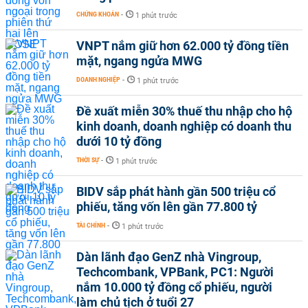
CHỨNG KHOÁN
-
1 phút trước
VNPT nắm giữ hơn 62.000 tỷ đồng tiền
mặt, ngang ngửa MWG
DOANH NGHIỆP
-
1 phút trước
Đề xuất miễn 30% thuế thu nhập cho hộ
kinh doanh, doanh nghiệp có doanh thu
dưới 10 tỷ đồng
THỜI SỰ
-
1 phút trước
BIDV sắp phát hành gần 500 triệu cổ
phiếu, tăng vốn lên gần 77.800 tỷ
TÀI CHÍNH
-
1 phút trước
Dàn lãnh đạo GenZ nhà Vingroup,
Techcombank, VPBank, PC1: Người
nắm 10.000 tỷ đồng cổ phiếu, người
làm chủ tịch ở tuổi 27