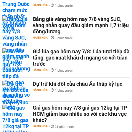
HÀNG HÓA
-
1 phút trước
Bảng giá vàng hôm nay 7/8 vàng SJC,
vàng nhẫn quay đầu giảm mạnh 1,7 triệu
đồng/lượng
HÀNG HÓA
-
1 phút trước
Giá lúa gạo hôm nay 7/8: Lúa tươi tiếp đà
tăng, gạo xuất khẩu đi ngang so với tuần
trước
HÀNG HÓA
-
1 phút trước
Dự trữ khí đốt của châu Âu thấp kỷ lục
HÀNG HÓA
-
1 phút trước
Giá gas hôm nay 7/8 giá gas 12kg tại TP
HCM giảm bao nhiêu so với các khu vực
khác?
HÀNG HÓA
-
21 phút trước