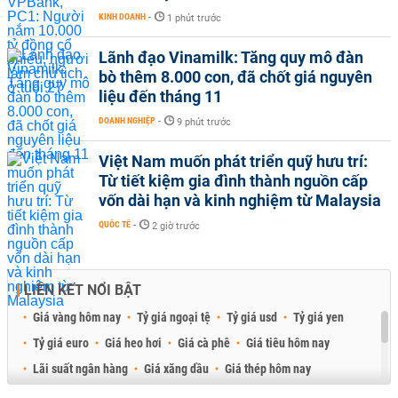
KINH DOANH
-
1 phút trước
Lãnh đạo Vinamilk: Tăng quy mô đàn
bò thêm 8.000 con, đã chốt giá nguyên
liệu đến tháng 11
DOANH NGHIỆP
-
9 phút trước
Việt Nam muốn phát triển quỹ hưu trí:
Từ tiết kiệm gia đình thành nguồn cấp
vốn dài hạn và kinh nghiệm từ Malaysia
QUỐC TẾ
-
2 giờ trước
LIÊN KẾT NỔI BẬT
Giá vàng hôm nay
Tỷ giá ngoại tệ
Tỷ giá usd
Tỷ giá yen
Tỷ giá euro
Giá heo hơi
Giá cà phê
Giá tiêu hôm nay
Lãi suất ngân hàng
Giá xăng dầu
Giá thép hôm nay
Giá sầu riêng
Giá thịt heo
Giá gạo
Giá cao su