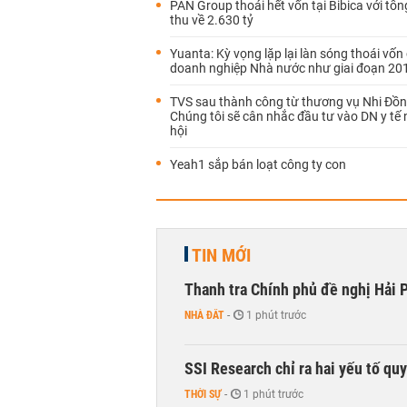
PAN Group thoái hết vốn tại Bibica với tổng
thu về 2.630 tỷ
Yuanta: Kỳ vọng lặp lại làn sóng thoái vốn
doanh nghiệp Nhà nước như giai đoạn 20
TVS sau thành công từ thương vụ Nhi Đồn
Chúng tôi sẽ cân nhắc đầu tư vào DN y tế 
hội
Yeah1 sắp bán loạt công ty con
TIN MỚI
Thanh tra Chính phủ đề nghị Hải P
NHÀ ĐẤT
-
1 phút trước
SSI Research chỉ ra hai yếu tố qu
THỜI SỰ
-
1 phút trước