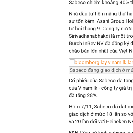
Sabeco chiếm khoảng 40% thị
Nhà đầu tư tiềm năng thứ hai
sự tốn kém. Asahi Group Ho
từ hồi tháng 9. Công ty nước
Sirivadhanabhakdi là một tro
Burch InBev NV đã đăng ký đ
chào bán lớn nhất của Việt 
Sabeco đang giao dịch ở mứ
Cổ phiếu của Sabeco đã tăn
của Vinamilk - công ty giá tr
đã tăng 28%.
Hôm 7/11, Sabeco đã đạt mức
giao dịch ở mức 18 lần so vớ
và 20 lần đối với Heineken N
F&N từng có kinh nghiệm làm 