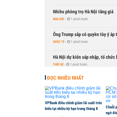
Nhiều phòng trọ Hà Nội tăng giá
NHÀ ĐẤT
-
1 phút trước
Ông Trump sắp có quyền tùy ý áp 
QUỐC TẾ
-
1 phút trước
Hà Nội dự kiến sáp nhập, tổ chức 
THỜI SỰ
-
1 phút trước
ĐỌC NHIỀU NHẤT
PNJ công bố thông tin bất thường
KINH DOANH
-
1 phút trước
Vận tải biển toàn cầu tăng mạnh b
VPBank điều chỉnh giảm lãi suất trên
Chuỗi 
biểu tại nhiều kỳ hạn trong tháng 8
QUỐC TẾ
-
1 phút trước
ngờ đón