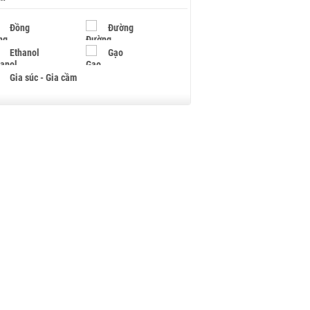
Đồng
Đường
Ethanol
Gạo
Gia súc - Gia cầm
Giấy
Gỗ
Hạt điều
Hồ tiêu - Hạt tiêu
Khí đốt
Kim loại khác
Mắc ca
Muối
Ngũ cốc
Nhựa - Hạt nhựa
Palladium
Phân bón