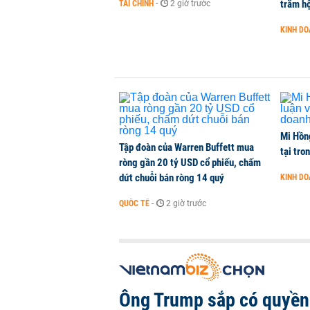
trăm hộ
TÀI CHÍNH
-
2 giờ trước
Việt Nam là điểm đến hấp dẫn vớ
KINH D
THỜI SỰ
-
1 phút trước
Mi Hồng
Tập đoàn của Warren Buffett mua
tại tro
ròng gần 20 tỷ USD cổ phiếu, chấm
dứt chuỗi bán ròng 14 quý
KINH D
QUỐC TẾ
-
2 giờ trước
Ông Trump sắp có quyền 