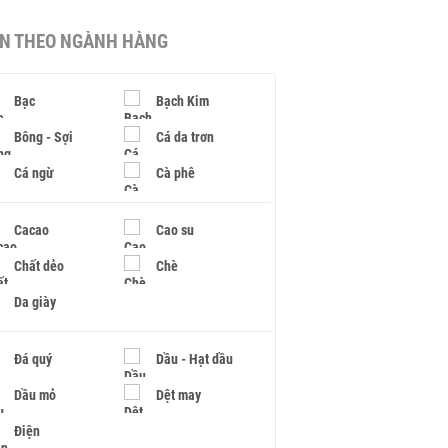
IN THEO NGÀNH HÀNG
Bạc
Bạch Kim
Bông - Sợi
Cá da trơn
Cá ngừ
Cà phê
Cacao
Cao su
Chất dẻo
Chè
Da giày
Đá quý
Dầu - Hạt dầu
Dầu mỏ
Dệt may
Điện