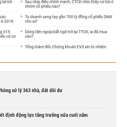
 lợi ích
Sau nhịp điều chỉnh mạnh, CTCK nhìn thấy cơ hội ở
nhóm cổ phiếu nào?
 các
Tự doanh sang tay gần 700 tỷ đồng cổ phiếu DMX
16-2018
cho ai?
g 315:
Dòng tiền ngoại bất ngờ trở lại TTCK, ai đã mua
nếu có cơ
vào?
Tổng Giám đốc Chứng khoán EVS xin từ nhiệm
hòng xử lý 363 nhà, đất dôi dư
yết định động lực tăng trưởng nửa cuối năm