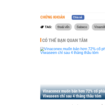
CHỨNG KHOÁN
Chia sẻ
thoái vốn
Sabeco
Vinamil
TAG:
CÓ THỂ BẠN QUAN TÂM
Vinaconex muốn bán hơn 72% cổ phầ
Viwaseen chỉ sau 4 tháng thâu tóm