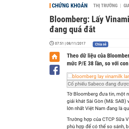
CHỨNG KHOÁN
THỊ TRƯỜNG
GI
Bloomberg: Lấy Vinami
đang quá đắt
07:51 | 08/11/2017
Chia sẻ
Theo dữ liệu của Bloomber
mức P/E 38 lần, so với con
Cổ phiếu Sabeco đang được c
Tờ Bloomberg đưa tin, một 
giải khát Sài Gòn (Mã: SAB) v
lớn nhất Việt Nam đang là quá
Trường hợp của CTCP Sữa Vi
phù hợp để có thể so sánh, b