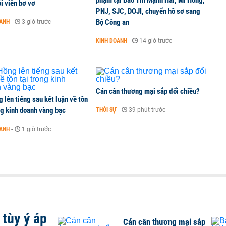
phạm tại Bảo Tín Mạnh Hải, Mi Hồng,
i viên bơ vơ
PNJ, SJC, DOJI, chuyển hồ sơ sang
i doanh nghiệp bán dẫn hàng đầu của Mỹ
Bộ Công an
OANH
-
3 giờ trước
KINH DOANH
-
14 giờ trước
Cán cân thương mại sắp đổi chiều?
 lên tiếng sau kết luận về tồn
ng kinh doanh vàng bạc
THỜI SỰ
-
39 phút trước
OANH
-
1 giờ trước
tùy ý áp
Cán cân thương mại sắp