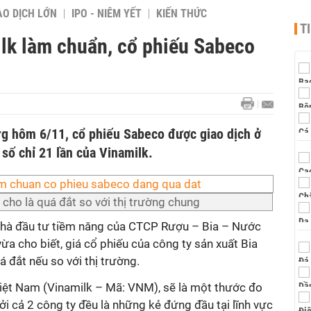
AO DỊCH LỚN
IPO - NIÊM YẾT
KIẾN THỨC
T
lk làm chuẩn, cổ phiếu Sabeco
g hôm 6/11, cổ phiếu Sabeco được giao dịch ở
 số chỉ 21 lần của Vinamilk.
ho là quá đắt so với thị trường chung
nhà đầu tư tiềm năng của CTCP Rượu – Bia – Nước
ừa cho biết, giá cổ phiếu của công ty sản xuất Bia
 đắt nếu so với thị trường.
ệt Nam (Vinamilk – Mã: VNM), sẽ là một thước đo
ởi cả 2 công ty đều là những kẻ đứng đầu tại lĩnh vực