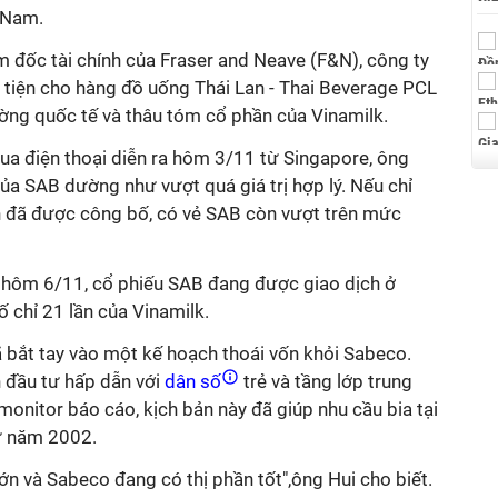
t Nam.
m đốc tài chính của Fraser and Neave (F&N), công ty
 tiện cho hàng đồ uống Thái Lan - Thai Beverage PCL
ường quốc tế và thâu tóm cổ phần của Vinamilk.
a điện thoại diễn ra hôm 3/11 từ Singapore, ông
của SAB dường như vượt quá giá trị hợp lý. Nếu chỉ
nh đã được công bố, có vẻ SAB còn vượt trên mức
 hôm 6/11, cổ phiếu SAB đang được giao dịch ở
ố chỉ 21 lần của Vinamilk.
 bắt tay vào một kế hoạch thoái vốn khỏi Sabeco.
 đầu tư hấp dẫn với
dân số
trẻ và tầng lớp trung
monitor báo cáo, kịch bản này đã giúp nhu cầu bia tại
ừ năm 2002.
lớn và Sabeco đang có thị phần tốt",ông Hui cho biết.