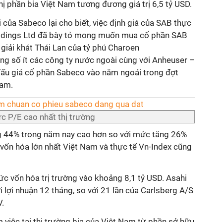
 phần bia Việt Nam tương đương giá trị 6,5 tỷ USD.
 của Sabeco lại cho biết, việc định giá của SAB thực
ldings Ltd đã bày tỏ mong muốn mua cổ phần SAB
 giải khát Thái Lan của tỷ phú Charoen
ng số ít các công ty nước ngoài cùng với Anheuser –
ấu giá cổ phần Sabeco vào năm ngoái trong đợt
Nam.
c P/E cao nhất thị trường
g 44% trong năm nay cao hơn so với mức tăng 26%
ị vốn hóa lớn nhất Việt Nam và thực tế Vn-Index cũng
 vốn hóa trị trường vào khoảng 8,1 tỷ USD. Asahi
i lợi nhuận 12 tháng, so với 21 lần của Carlsberg A/S
V.
việc tại thị trường bia của Việt Nam từ phần sở hữu