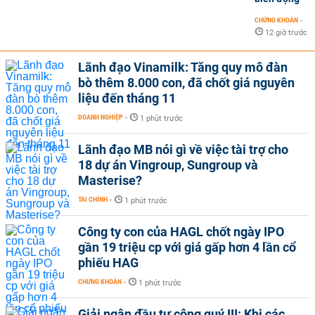
CHỨNG KHOÁN
-
12 giờ trước
Lãnh đạo Vinamilk: Tăng quy mô đàn
bò thêm 8.000 con, đã chốt giá nguyên
liệu đến tháng 11
DOANH NGHIỆP
-
1 phút trước
Lãnh đạo MB nói gì về việc tài trợ cho
18 dự án Vingroup, Sungroup và
Masterise?
TÀI CHÍNH
-
1 phút trước
Công ty con của HAGL chốt ngày IPO
gần 19 triệu cp với giá gấp hơn 4 lần cổ
phiếu HAG
CHỨNG KHOÁN
-
1 phút trước
Giải ngân đầu tư công quý III: Khi các