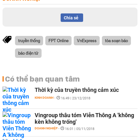
Chia sẻ
truyền thống
FPT Online
VnExpress
tòa soạn báo
báo điện tử
Có thể bạn quan tâm
Thời kỳ của truyền thông cảm xúc
KINH DOANH
-
16:49 | 23/12/2018
Vingroup thâu tóm Viễn Thông A 'không
kèn không trống'
DOANH NGHIỆP
-
16:01 | 05/11/2018