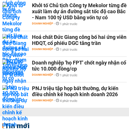
Khởi tố Chủ tịch Công ty Mekolor từng đề
xuất làm dự án đường sắt tốc độ cao Bắc
- Nam 100 tỷ USD bằng vốn tự có
DOANH NGHIỆP
-
1 phút trước
Hoá chất Đức Giang công bố hai ứng viên
HĐQT, cổ phiếu DGC tăng trần
DOANH NGHIỆP
-
1 phút trước
Doanh nghiệp 'họ FPT' chốt ngày nhận cổ
tức 10.000 đồng/cp
DOANH NGHIỆP
-
1 phút trước
PNJ triệu tập họp bất thường, dự kiến
điều chỉnh kế hoạch kinh doanh 2026
DOANH NGHIỆP
-
4 phút trước
Tin mới