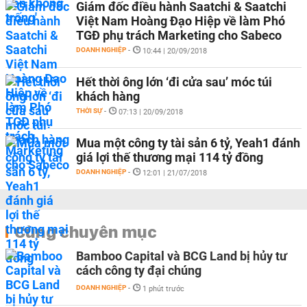
Giám đốc điều hành Saatchi & Saatchi
Việt Nam Hoàng Đạo Hiệp về làm Phó
TGĐ phụ trách Marketing cho Sabeco
DOANH NGHIỆP
-
10:44 | 20/09/2018
Hết thời ông lớn ‘đi cửa sau’ móc túi
khách hàng
THỜI SỰ
-
07:13 | 20/09/2018
Mua một công ty tài sản 6 tỷ, Yeah1 đánh
giá lợi thế thương mại 114 tỷ đồng
DOANH NGHIỆP
-
12:01 | 21/07/2018
Cùng chuyên mục
Bamboo Capital và BCG Land bị hủy tư
cách công ty đại chúng
DOANH NGHIỆP
-
1 phút trước