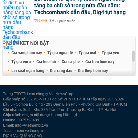
tăng ba chữ số trong nửa đầu năm:
Techcombank dẫn đầu, Big4 tụt hạng
TÀI CHÍNH
-
27 phút trước
LIÊN KẾT NỔI BẬT
Giá vàng hôm nay
Tỷ giá ngoại tệ
Tỷ giá usd
Tỷ giá yen
Tỷ giá euro
Giá heo hơi
Giá cà phê
Giá tiêu hôm nay
Lãi suất ngân hàng
Giá xăng dầu
Giá thép hôm nay
Giá sầu riêng
Giá thịt heo
Giá gạo
Giá cao su
Best Retail Brokers
Diễn đàn đầu tư Việt Nam 2026
Trang TTĐTTH của công ty VietNewsCorp
Giấy phép số 3323/GP-TTĐT do Sở VH&TT TP.HCM cấp ngày 20/3/2026
Lầu 5 - Compa Building - 293 Điện Biên Phủ - Phường Gia Định - TP.HCM
Chi nhánh:
Số 5 - Khu 38A Trần Phú - Phường Ba Đình - TP. Hà Nội
Chịu trách nhiệm nội dung:
Hoàng Hữu Lợi
Hotline:
0975798489
Email:
info@vietnambiz.vn
Trách nhiệm về thông tin
DỊCH VỤ QUẢNG CÁO