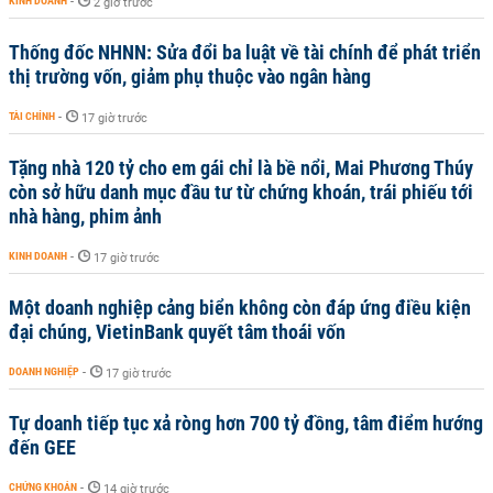
KINH DOANH
-
2 giờ trước
Thống đốc NHNN: Sửa đổi ba luật về tài chính để phát triển
thị trường vốn, giảm phụ thuộc vào ngân hàng
TÀI CHÍNH
-
17 giờ trước
Tặng nhà 120 tỷ cho em gái chỉ là bề nổi, Mai Phương Thúy
còn sở hữu danh mục đầu tư từ chứng khoán, trái phiếu tới
nhà hàng, phim ảnh
KINH DOANH
-
17 giờ trước
Một doanh nghiệp cảng biển không còn đáp ứng điều kiện
đại chúng, VietinBank quyết tâm thoái vốn
DOANH NGHIỆP
-
17 giờ trước
Tự doanh tiếp tục xả ròng hơn 700 tỷ đồng, tâm điểm hướng
đến GEE
CHỨNG KHOÁN
-
14 giờ trước