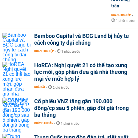
trần
DOANH NGHIỆP
-
1 phút trước
Bamboo Capital và BCG Land bị hủy tư
cách công ty đại chúng
DOANH NGHIỆP
-
1 phút trước
HoREA: Nghị quyết 21 có thể tạo xung
lực mới, góp phần đưa giá nhà thương
mại về mức hợp lý
NHÀ ĐẤT
-
2 giờ trước
Cổ phiếu VNZ tăng gần 190.000
đồng/cp sau 5 phiên, gấp đôi giá trong
ba tháng
CHỨNG KHOÁN
-
1 phút trước
Trung Quốc tung đòn đáp trả, siết xuất