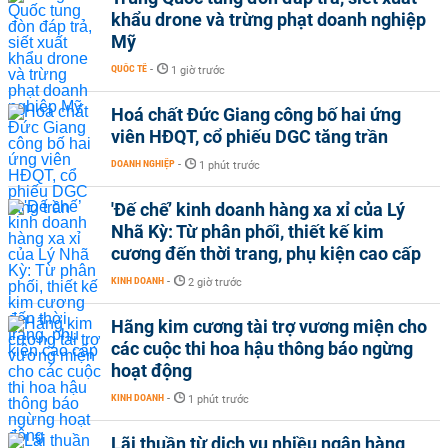
khẩu drone và trừng phạt doanh nghiệp
Mỹ
QUỐC TẾ
-
1 giờ trước
Hoá chất Đức Giang công bố hai ứng
viên HĐQT, cổ phiếu DGC tăng trần
DOANH NGHIỆP
-
1 phút trước
'Đế chế’ kinh doanh hàng xa xỉ của Lý
Nhã Kỳ: Từ phân phối, thiết kế kim
cương đến thời trang, phụ kiện cao cấp
KINH DOANH
-
2 giờ trước
Hãng kim cương tài trợ vương miện cho
các cuộc thi hoa hậu thông báo ngừng
hoạt động
KINH DOANH
-
1 phút trước
Lãi thuần từ dịch vụ nhiều ngân hàng