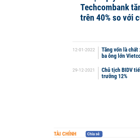
Techcombank tă
trên 40% so với 
Tăng vốn là chất
12-01-2022
ba ông lớn Vietc
Chủ tịch BIDV ti
29-12-2021
trưởng 12%
TÀI CHÍNH
Chia sẻ