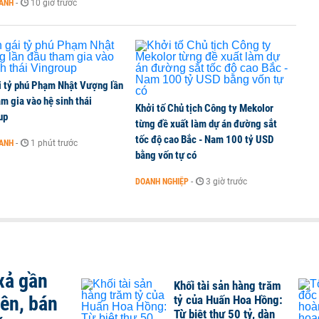
OANH
-
10 giờ trước
i tỷ phú Phạm Nhật Vượng lần
m gia vào hệ sinh thái
Khởi tố Chủ tịch Công ty Mekolor
up
từng đề xuất làm dự án đường sắt
tốc độ cao Bắc - Nam 100 tỷ USD
OANH
-
1 phút trước
bằng vốn tự có
DOANH NGHIỆP
-
3 giờ trước
xả gần
Khối tài sản hàng trăm
iên, bán
tỷ của Huấn Hoa Hồng:
Từ biệt thự 50 tỷ, dàn