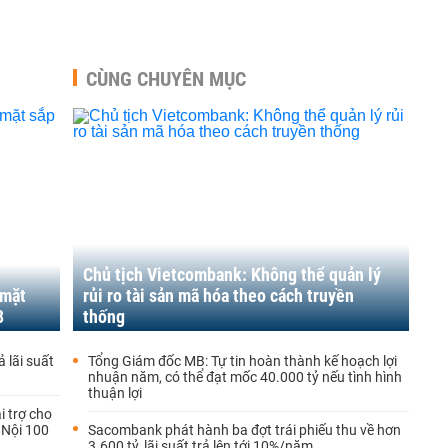
CÙNG CHUYÊN MỤC
Chủ tịch Vietcombank: Không thể quản lý
 mặt
rủi ro tài sản mã hóa theo cách truyền
8
thống
 lãi suất
Tổng Giám đốc MB: Tự tin hoàn thành kế hoạch lợi
nhuận năm, có thể đạt mốc 40.000 tỷ nếu tình hình
thuận lợi
i trợ cho
 Nội 100
Sacombank phát hành ba đợt trái phiếu thu về hơn
3.600 tỷ, lãi suất trả lên tới 10%/năm