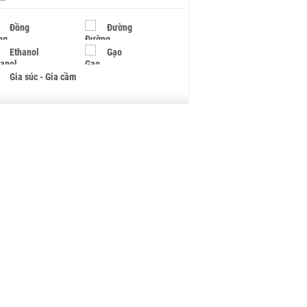
Đồng
Đường
Ethanol
Gạo
Gia súc - Gia cầm
Giấy
Gỗ
Hạt điều
Hồ tiêu - Hạt tiêu
Khí đốt
Kim loại khác
Mắc ca
Muối
Ngũ cốc
Nhựa - Hạt nhựa
Palladium
Phân bón