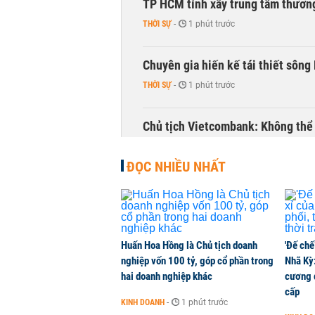
TP HCM tính xây trung tâm thương
THỜI SỰ
-
1 phút trước
Chuyên gia hiến kế tái thiết sông
THỜI SỰ
-
1 phút trước
Chủ tịch Vietcombank: Không thể q
TÀI CHÍNH
-
1 phút trước
ĐỌC NHIỀU NHẤT
Huấn Hoa Hồng là Chủ tịch doanh
'Đế chế
nghiệp vốn 100 tỷ, góp cổ phần trong
Nhã Kỳ:
hai doanh nghiệp khác
cương đ
cấp
KINH DOANH
-
1 phút trước