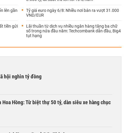
ốn lên gần
Tỷ giá euro ngày 6/8: Nhiều nơi bán ra vượt 31.000
VND/EUR
t tiền gửi
Lãi thuần từ dịch vụ nhiều ngân hàng tăng ba chữ
số trong nửa đầu năm: Techcombank dẫn đầu, Big4
tụt hạng
xã hội nghìn tỷ đồng
n Hoa Hồng: Từ biệt thự 50 tỷ, dàn siêu xe hàng chục