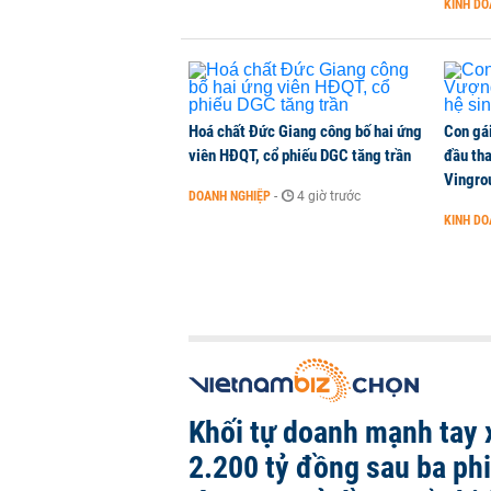
KINH D
Hoá chất Đức Giang công bố hai ứng
Con gá
viên HĐQT, cổ phiếu DGC tăng trần
đầu tha
Vingro
DOANH NGHIỆP
-
4 giờ trước
KINH D
Khối tự doanh mạnh tay 
2.200 tỷ đồng sau ba ph