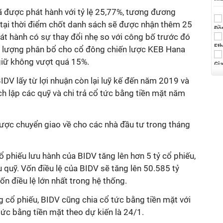
ã được phát hành với tỷ lệ 25,77%, tương đương
tại thời điểm chốt danh sách sẽ được nhận thêm 25
át hành có sự thay đổi nhẹ so với công bố trước đó
h lượng phân bổ cho cổ đông chiến lược KEB Hana
giữ không vượt quá 15%.
DV lấy từ lợi nhuận còn lại luỹ kế đến năm 2019 và
rích lập các quỹ và chi trả cổ tức bằng tiền mặt năm
được chuyển giao về cho các nhà đầu tư trong tháng
ổ phiếu lưu hành của BIDV tăng lên hơn 5 tỷ cổ phiếu,
quỹ. Vốn điều lệ của BIDV sẽ tăng lên 50.585 tỷ
ốn điều lệ lớn nhất trong hệ thống.
g cổ phiếu, BIDV cũng chia cổ tức bằng tiền mặt với
tức bằng tiền mặt theo dự kiến là 24/1.