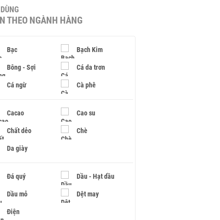
U DÙNG
IN THEO NGÀNH HÀNG
Bạc
Bạch Kim
Bông - Sợi
Cá da trơn
Cá ngừ
Cà phê
Cacao
Cao su
Chất dẻo
Chè
Da giày
Đá quý
Dầu - Hạt dầu
Dầu mỏ
Dệt may
Điện