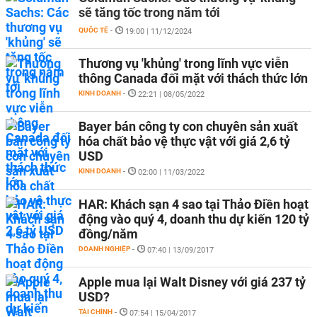
sẽ tăng tốc trong năm tới
QUỐC TẾ
-
19:00 | 11/12/2024
Thương vụ 'khủng' trong lĩnh vực viễn
thông Canada đối mặt với thách thức lớn
KINH DOANH
-
22:21 | 08/05/2022
Bayer bán công ty con chuyên sản xuất
hóa chất bảo vệ thực vật với giá 2,6 tỷ
USD
KINH DOANH
-
02:00 | 11/03/2022
HAR: Khách sạn 4 sao tại Thảo Điền hoạt
động vào quý 4, doanh thu dự kiến 120 tỷ
đồng/năm
DOANH NGHIỆP
-
07:40 | 13/09/2017
Apple mua lại Walt Disney với giá 237 tỷ
USD?
TÀI CHÍNH
-
07:54 | 15/04/2017