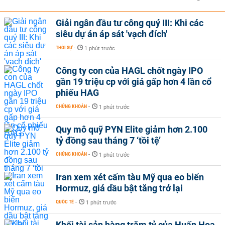
Giải ngân đầu tư công quý III: Khi các
siêu dự án áp sát 'vạch đích'
THỜI SỰ
-
1 phút trước
Công ty con của HAGL chốt ngày IPO
gần 19 triệu cp với giá gấp hơn 4 lần cổ
phiếu HAG
CHỨNG KHOÁN
-
1 phút trước
Quy mô quỹ PYN Elite giảm hơn 2.100
tỷ đồng sau tháng 7 ‘tồi tệ’
CHỨNG KHOÁN
-
1 phút trước
Iran xem xét cấm tàu Mỹ qua eo biển
Hormuz, giá dầu bật tăng trở lại
QUỐC TẾ
-
1 phút trước
Khối tài sản hàng trăm tỷ của Huấn Hoa