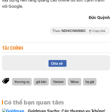
xây dựng nền tảng quảng cáo online đủ sức cạnh tranh
với Google.
Đức Quỳnh
Theo
NDH/CNN/BBC
Copy link
TÀI CHÍNH
Chia sẻ
thương vụ
giá bán
Verizon
Yahoo
hạ giá
Có thể bạn quan tâm
Goldman Sachs: Các thương vụ 'khủng'