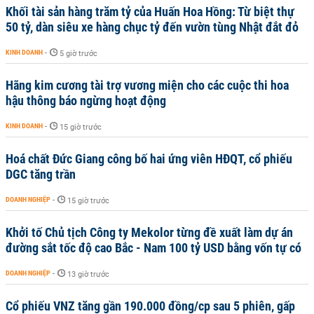
Khối tài sản hàng trăm tỷ của Huấn Hoa Hồng: Từ biệt thự
50 tỷ, dàn siêu xe hàng chục tỷ đến vườn tùng Nhật đắt đỏ
KINH DOANH
-
5 giờ trước
Hãng kim cương tài trợ vương miện cho các cuộc thi hoa
hậu thông báo ngừng hoạt động
KINH DOANH
-
15 giờ trước
Hoá chất Đức Giang công bố hai ứng viên HĐQT, cổ phiếu
DGC tăng trần
DOANH NGHIỆP
-
15 giờ trước
Khởi tố Chủ tịch Công ty Mekolor từng đề xuất làm dự án
đường sắt tốc độ cao Bắc - Nam 100 tỷ USD bằng vốn tự có
DOANH NGHIỆP
-
13 giờ trước
Cổ phiếu VNZ tăng gần 190.000 đồng/cp sau 5 phiên, gấp