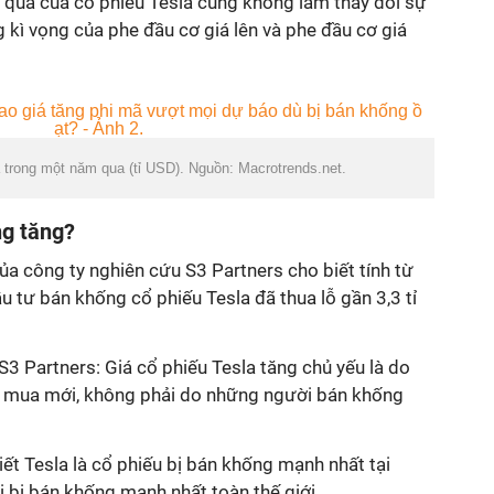
 qua của cổ phiếu Tesla cũng không làm thay đổi sự
 kì vọng của phe đầu cơ giá lên và phe đầu cơ giá
 trong một năm qua (tỉ USD). Nguồn: Macrotrends.net.
ng tăng?
ủa công ty nghiên cứu S3 Partners cho biết tính từ
tư bán khống cổ phiếu Tesla đã thua lỗ gần 3,3 tỉ
.
S3 Partners: Giá cổ phiếu Tesla tăng chủ yếu là do
g mua mới, không phải do những người bán khống
ết Tesla là cổ phiếu bị bán khống mạnh nhất tại
i bị bán khống mạnh nhất toàn thế giới.