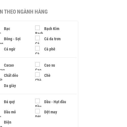
IN THEO NGÀNH HÀNG
Bạc
Bạch Kim
Bông - Sợi
Cá da trơn
Cá ngừ
Cà phê
Cacao
Cao su
Chất dẻo
Chè
Da giày
Đá quý
Dầu - Hạt dầu
Dầu mỏ
Dệt may
Điện