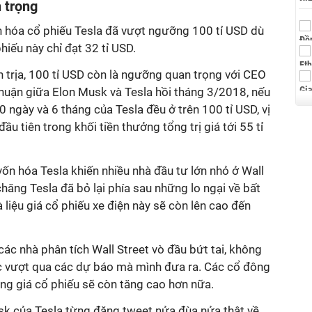
 trọng
ốn hóa cổ phiếu Tesla đã vượt ngưỡng 100 tỉ USD dù
iếu này chỉ đạt 32 tỉ USD.
n trịa, 100 tỉ USD còn là ngưỡng quan trọng với CEO
uận giữa Elon Musk và Tesla hồi tháng 3/2018, nếu
0 ngày và 6 tháng của Tesla đều ở trên 100 tỉ USD, vị
 tiên trong khối tiền thưởng tổng trị giá tới 55 tỉ
ốn hóa Tesla khiến nhiều nhà đầu tư lớn nhỏ ở Wall
chăng Tesla đã bỏ lại phía sau những lo ngại về bất
 liệu giá cổ phiếu xe điện này sẽ còn lên cao đến
các nhà phân tích Wall Street vò đầu bứt tai, không
tục vượt qua các dự báo mà mình đưa ra. Các cổ đông
rằng giá cổ phiếu sẽ còn tăng cao hơn nữa.
k của Tesla từng đăng tweet nửa đùa nửa thật về