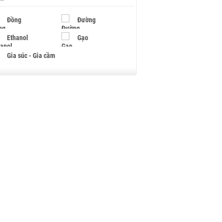
Đồng
Đường
Ethanol
Gạo
Gia súc - Gia cầm
Giấy
Gỗ
Hạt điều
Hồ tiêu - Hạt tiêu
Khí đốt
Kim loại khác
Mắc ca
Muối
Ngũ cốc
Nhựa - Hạt nhựa
Palladium
Phân bón