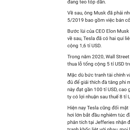
đang teo tóp dần.
Về sau, ông Musk đã phải nh
5/2019 bao gồm việc bán cổ 
Bước lùi của CEO Elon Musk 
về sau, Tesla đã có hai quí 
cộng 1,6 tỉ USD.
Trong năm 2020, Wall Street k
thua lỗ tổng cộng 5 tỉ USD t
Mặc dù bức tranh tài chính 
đủ để giải thích đà tăng phi
này đạt gần 100 tỉ USD, cao
ty có lợi nhuận sau thuế 8 t
Hiện nay Tesla cũng đối mặt 
hơi lớn bắt đầu nghiêm túc đ
phân tích tại Jefferies nhận 
tranh khốc liệt với nhau, mọi 