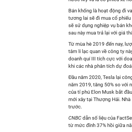
Bán khống là hoạt động đi vay
tương lai sẽ đi mua cổ phiếu 
sẽ sử dụng nghiệp vụ bán kh
sau này mua trả lại với giá th
Từ mùa hè 2019 đến nay, lượ
tâm lí lạc quan về công ty nà
doanh quí III tích cực với do
khi các nhà phân tích dự đoá
Đầu năm 2020, Tesla lại công
năm 2019, tăng 50% so với 
của tỉ phú Elon Musk bắt đầ
mới xây tại Thượng Hải. Nh
trước.
CNBC
dẫn số liệu của FactSet
từ mức đỉnh 37% hồi giữa n