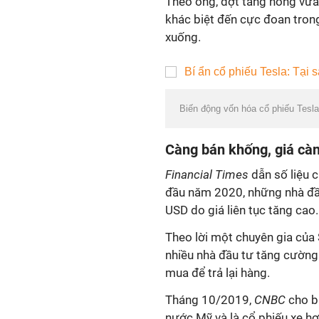
Theo ông, đợt tăng nóng vừa
khác biệt đến cực đoan trong
xuống.
Biến động vốn hóa cổ phiếu Tesla
Càng bán khống, giá cà
Financial Times
dẫn số liệu c
đầu năm 2020, những nhà đầu 
USD do giá liên tục tăng cao
Theo lời một chuyên gia của 
nhiều nhà đầu tư tăng cườn
mua để trả lại hàng.
Tháng 10/2019,
CNBC
cho bi
nước Mỹ và là cổ phiếu xe hơ