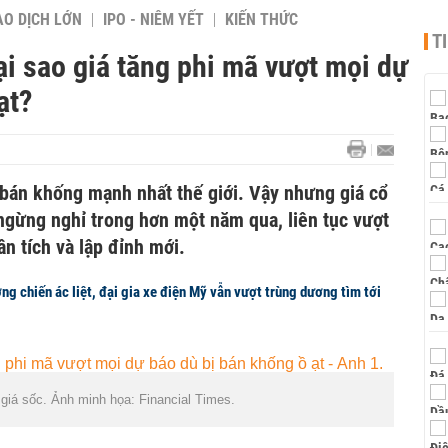
AO DỊCH LỚN
IPO - NIÊM YẾT
KIẾN THỨC
T
ại sao giá tăng phi mã vượt mọi dự
ạt?
ị bán khống mạnh nhất thế giới. Vậy nhưng giá cổ
ngừng nghỉ trong hơn một năm qua, liên tục vượt
n tích và lập đỉnh mới.
g chiến ác liệt, đại gia xe điện Mỹ vẫn vượt trùng dương tìm tới
 giá sốc. Ảnh minh họa: Financial Times.