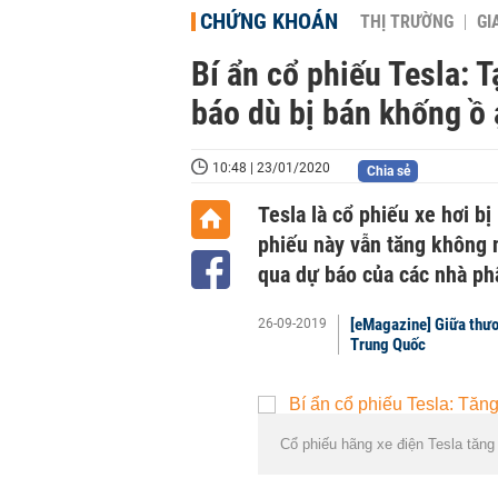
CHỨNG KHOÁN
THỊ TRƯỜNG
GI
Bí ẩn cổ phiếu Tesla: T
báo dù bị bán khống ồ 
10:48 | 23/01/2020
Chia sẻ
Tesla là cổ phiếu xe hơi b
phiếu này vẫn tăng không 
qua dự báo của các nhà phâ
[eMagazine] Giữa thươn
26-09-2019
Trung Quốc
Cổ phiếu hãng xe điện Tesla tăng