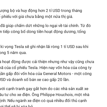
ượng bộ và huy động hơn 2 tỉ USD trong tháng
phiếu với giá chưa bằng một nửa thị giá.
đã giúp chấm dứt những lo ngại về tài chính. Từ đó
liên tiếp công bố dòng tiền hoạt động dương, tổng
ì vọng Tesla sẽ ghi nhận lãi ròng 1 tỉ USD sau khi
rong 5 năm qua.
và hoạt động được cải thiện nhưng như vậy cũng chưa
 mã của cổ phiếu Tesla. Hiện nay vốn hóa của công ty
 gần gấp đôi vốn hóa của General Motors - một công
ỉ USD và doanh số bán xe cao gấp 20 lần.
với cạnh tranh gay gắt hơn do các nhà sản xuất xe
ầu tư cho xe điện. Ông Philippe Houchois, một nhà
định: Nếu ngành xe điện có quá nhiều đối thủ cạnh
lợi thế sẽ bị xóa bỏ.