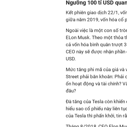
Ngưỡng 100 tỉ USD quan
Kết phiên giao dịch 22/1, v
giữa năm 2019, vốn hóa cổ ph
Ngoài việc là một con số trò
ELon Musk. Theo một thỏa th
cả vốn hóa bình quân trượt 3
CEO này sẽ được nhận phần đầu
USD.
Mức tăng phi mã của giá và v
Street phải băn khoăn: Phải 
ổn hoạt động và tài chính? Và
đâu?
Đà tăng của Tesla còn khiến 
hiểu sao cổ phiếu này liên 
của Tesla thì phấn khởi, tin 
Tháng 8/2018, CEO Elon Mus