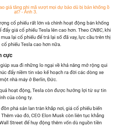
lượng cổ phiếu rất lớn và chính hoạt động bán khống
ể đẩy giá cổ phiếu Tesla lên cao hơn. Theo
CNBC
, khi
a lại cổ phiếu để trả lại số đã vay, lực cầu trên thị
á cổ phiếu Tesla cao hơn nữa.
h cực
giúp xua đi những lo ngại về khả năng mở rộng qui
húc đẩy niềm tin vào kế hoạch ra đời các dòng xe
một nhà máy ở Berlin, Đức.
 quả hoạt động, Tesla còn được hưởng lợi từ sự tin
ính của công ty.
đồn phá sản lan tràn khắp nơi, giá cổ phiếu biến
 Thêm vào đó, CEO Elon Musk còn liên tục khẳng
 Wall Street để huy động thêm vốn dù nguồn tiền